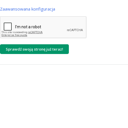
Zaawansowana konfiguracja
Użyj premium proxy do pobrania treści strony
Renderowanie JavaScript
Sprawdź swoją stronę już teraz!
Kraj
Kod HTML
Jeśli strona blokuje narzędzia audytowe lub korzysta z renderowania po
stronie klienta (np. działa w oparciu o framework JavaScript taki jak React,
Angular, Vue lub inny), wklej wyniki HTML po renderowaniu tutaj: