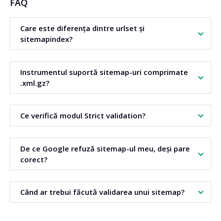
FAQ
Care este diferența dintre urlset și
sitemapindex?
Urlset conține direct lista adreselor URL ale paginilor.
Instrumentul suportă sitemap-uri comprimate
Sitemapindex conține o listă cu alte fișiere de tip sitemap.
.xml.gz?
Folosește sitemapindex pentru site-uri mari.
Da. Instrumentul poate citi și valida un sitemap salvat ca
Ce verifică modul Strict validation?
fișier .xml.gz. Acest lucru facilitează lucrul cu fișiere XML
mari.
Modul strict efectuează o testare suplimentară a calității
De ce Google refuză sitemap-ul meu, deși pare
sitemap-ului. Poate detecta adrese HTTP sau valori
corect?
suspecte în lastmod.
Cele mai frecvente cauze sunt XML greșit, antet nevalid
Când ar trebui făcută validarea unui sitemap?
sau returnarea unei pagini HTML în loc de XML.
Instrumentul te ajută să identifici astfel de probleme.
Efectuează validarea înainte de a trimite sitemap-ul în