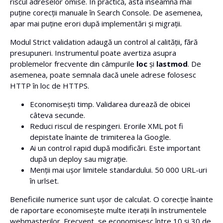
riscul adreselor omise. În practică, asta înseamnă mai
puține corecții manuale în Search Console. De asemenea,
apar mai puține erori după implementări și migrații.
Modul Strict validation adaugă un control al calității, fără
presupuneri. Instrumentul poate avertiza asupra
problemelor frecvente din câmpurile
loc
și
lastmod
. De
asemenea, poate semnala dacă unele adrese folosesc
HTTP în loc de HTTPS.
Economisești timp. Validarea durează de obicei
câteva secunde.
Reduci riscul de respingeri. Erorile XML pot fi
depistate înainte de trimiterea la Google.
Ai un control rapid după modificări. Este important
după un deploy sau migrație.
Menții mai ușor limitele standardului. 50 000 URL-uri
în urlset.
Beneficiile numerice sunt ușor de calculat. O corecție înainte
de raportare economisește multe iterații în instrumentele
webmasterilor. Frecvent, se economisesc între 10 și 30 de