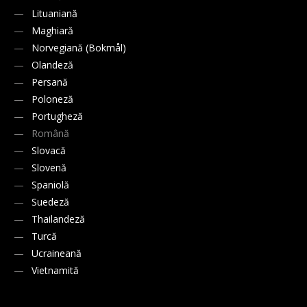
Lituaniană
Maghiară
Norvegiană (Bokmål)
Olandeză
Persană
Poloneză
Portugheză
Română
Slovacă
Slovenă
Spaniolă
Suedeză
Thailandeză
Turcă
Ucraineană
Vietnamită