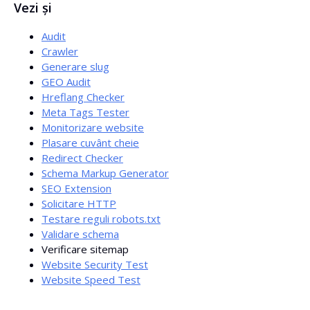
Vezi și
Google Search Console sau Bing Webmaster Tools. Este
util să îl verifici și după o migrare sau o implementare.
Audit
Crawler
Generare slug
GEO Audit
Hreflang Checker
Meta Tags Tester
Monitorizare website
Plasare cuvânt cheie
Redirect Checker
Schema Markup Generator
SEO Extension
Solicitare HTTP
Testare reguli robots.txt
Validare schema
Verificare sitemap
Website Security Test
Website Speed Test