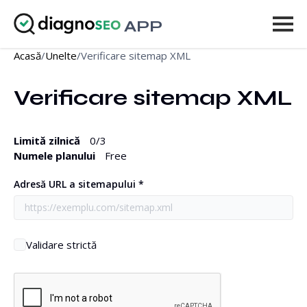
APP
Acasă
/
Unelte
/
Verificare sitemap XML
Unelte
Verificare sitemap XML
Prețuri
Mai mult
Limită zilnică
0
/3
Numele planului
Free
Autentificare
Adresă URL a sitemapului *
UPGRADEAZĂ
Validare strictă