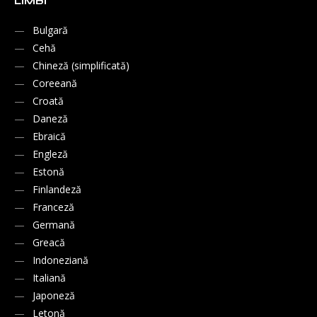
LIMBI
Bulgară
Cehă
Chineză (simplificată)
Coreeană
Croată
Daneză
Ebraică
Engleză
Estonă
Finlandeză
Franceză
Germană
Greacă
Indoneziană
Italiană
Japoneză
Letonă