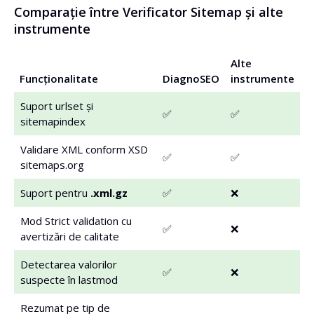
Comparație între Verificator Sitemap și alte
instrumente
Alte
Funcționalitate
DiagnoSEO
instrumente
Suport urlset și
✅
✅
sitemapindex
Validare XML conform XSD
✅
✅
sitemaps.org
Suport pentru
.xml.gz
✅
❌
Mod Strict validation cu
✅
❌
avertizări de calitate
Detectarea valorilor
✅
❌
suspecte în lastmod
Rezumat pe tip de