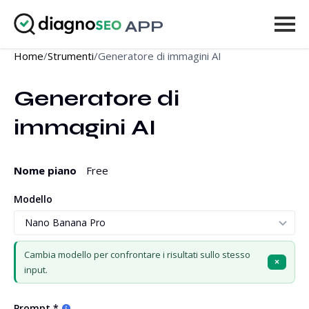
APP
Home
/
Strumenti
/
Generatore di immagini AI
Strumenti
Generatore di 
Prezzi
immagini AI
Altro
Accedi
Nome piano
Free
AGGIORNA
Modello
Cambia modello per confrontare i risultati sullo stesso
×
input.
Prompt *