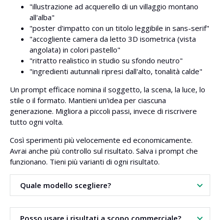
"illustrazione ad acquerello di un villaggio montano
all'alba"
"poster d'impatto con un titolo leggibile in sans-serif"
"accogliente camera da letto 3D isometrica (vista
angolata) in colori pastello"
"ritratto realistico in studio su sfondo neutro"
"ingredienti autunnali ripresi dall'alto, tonalità calde"
Un prompt efficace nomina il soggetto, la scena, la luce, lo
stile o il formato. Mantieni un'idea per ciascuna
generazione. Migliora a piccoli passi, invece di riscrivere
tutto ogni volta.
Così sperimenti più velocemente ed economicamente.
Avrai anche più controllo sul risultato. Salva i prompt che
funzionano. Tieni più varianti di ogni risultato.
Quale modello scegliere?
Dipende dal compito. Confronta diversi modelli e scegli il
Posso usare i risultati a scopo commerciale?
risultato migliore.