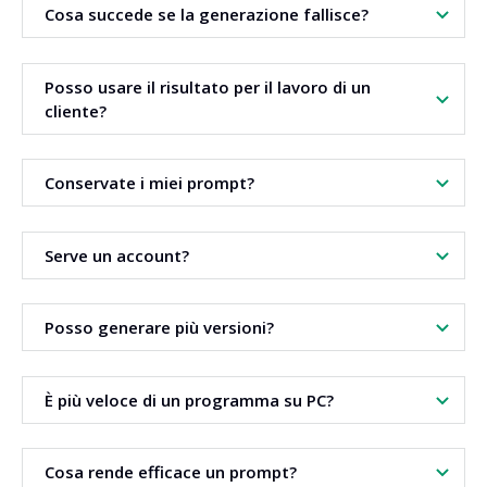
Cosa succede se la generazione fallisce?
oppure incolla l'URL pubblico.
Puoi riprovare o scegliere un altro modello. Paghi solo per
Posso usare il risultato per il lavoro di un
le generazioni concluse con successo.
cliente?
Di solito sì. La licenza dipende dal modello usato. Verifica
Conservate i miei prompt?
prima le sue condizioni.
I prompt e i file servono solo per generare il risultato. Non
Serve un account?
vengono pubblicati sul sito.
Puoi provare lo strumento senza account. Per generare
Posso generare più versioni?
serve il login, così si gestiscono i crediti.
Sì. Avvia lo stesso prompt o cambia modello per
È più veloce di un programma su PC?
confrontare i risultati.
Non serve nessuna installazione. L'elaborazione avviene su
Cosa rende efficace un prompt?
potenti server.