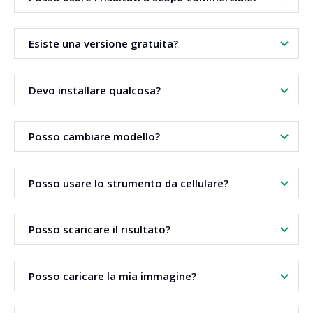
Di solito sì. La licenza dipende dal modello scelto. Verifica
Esiste una versione gratuita?
le condizioni del modello.
Puoi vedere come funziona lo strumento. La generazione
Devo installare qualcosa?
consuma crediti.
No. Tutto funziona nel browser, su computer e telefono.
Posso cambiare modello?
Sì, con un solo clic. Il modulo si aggiorna all'istante.
Posso usare lo strumento da cellulare?
Sì. Funziona in qualsiasi browser moderno su telefono o
Posso scaricare il risultato?
computer. Nessuna installazione necessaria.
Sì. Ogni risultato pronto si può scaricare subito.
Posso caricare la mia immagine?
Laddove lo strumento accetta un file, sì. Carica il file