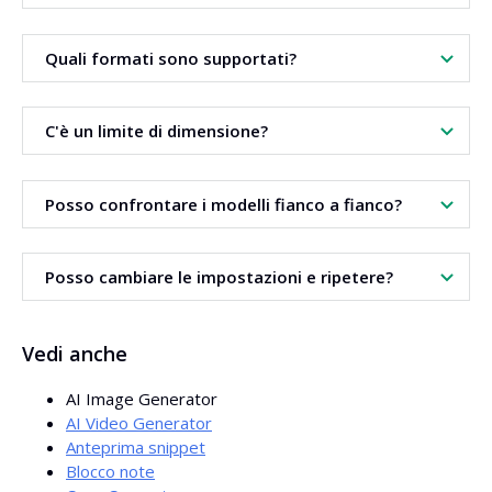
Sii specifico. Indica soggetto, stile e risultato atteso.
Quali formati sono supportati?
Sono gestiti i formati di immagine e video più diffusi. Le
C'è un limite di dimensione?
opzioni esatte dipendono dal modello.
I file grandi sono supportati secondo i limiti della
Posso confrontare i modelli fianco a fianco?
piattaforma. Quelli molto grandi possono essere ridotti.
Sì. Usa lo stesso contenuto su modelli diversi. Tieni il
Posso cambiare le impostazioni e ripetere?
risultato migliore.
Sì. Modifica le opzioni e genera di nuovo. Ogni generazione
Vedi anche
è indipendente.
AI Image Generator
AI Video Generator
Anteprima snippet
Blocco note