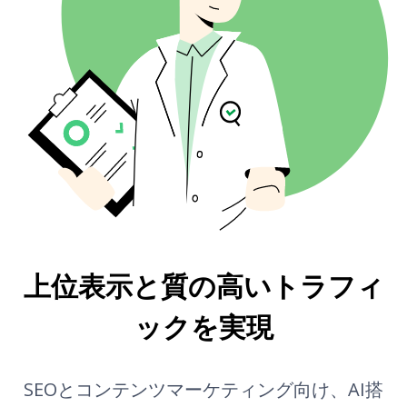
他の人はこちらも質問
バックリンクの場所
AI見出し生成
オートコンプリート
リンク元TLD
AIアウトライン生成
大量バックリンクチェック
翻訳ツール
スニペットプレビュー
ブログアイデア生成
文法チェック
上位表示と質の高いトラフィ
ックを実現
SEOとコンテンツマーケティング向け、AI搭