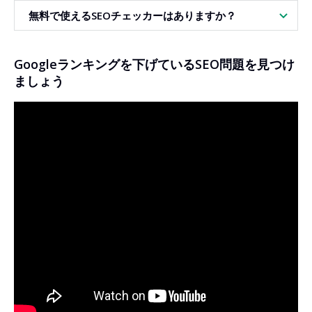
になります。
オーガニック流入・サイト品質の向上を支援することです。
アやエラー・アラート・プレビュー・技術的課題・推奨事項
初心者には、問題点だけでなく「何をどう直すべきか」が分
無料で使えるSEOチェッカーはありますか？
の表示ができます。Pro版なら、さらに多くのチェックポイ
かりやすくガイドされるツールが最適です。DiagnoSEO
ントや追加分析、AIを活用した修正指示も利用可能です。も
SEO Audit Toolは分かりやすいスコア表示と、問題の分類
し全サイトの本格クロールが必要な場合は、DiagnoSEO
（エラー、アラート、インフォ）・改善優先度の提示により
はい。DiagnoSEO SEO Audit Toolには無料版もあり、基本
Googleランキングを下げているSEO問題を見つけ
Website Auditの方がより多くのサブページの問題をまとめ
技術データを逐一調べなくても、迷わずステップごとにサイ
的なSEO監査や主要項目チェックが可能です。まずはサイト
て発見できます。
ト改善が進められます。
の簡単な診断と、主要なエラーの特定・URLごとの状態評価
ましょう
に最適。Pro版ではさらに多くのチェックポイント、高度な
分析、コンテンツライティング・UX・CRO監査、JavaScript
レンダリング、Googlebotユーザーエージェント指定、プレ
ミアムプロキシ、AIによる修正提案など、幅広い機能が利用
可能です。