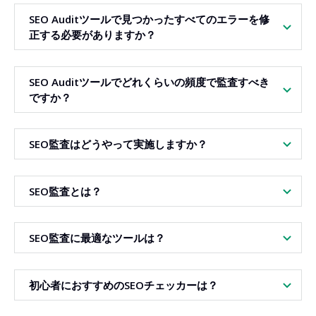
SEO Auditツールで見つかったすべてのエラーを修
正する必要がありますか？
まずは「エラー」と表示された、レポート上で重大とされる
SEO Auditツールでどれくらいの頻度で監査すべき
項目から取り組むのが最善です。これらはインデックスや
ですか？
Google検索での表示、メタタグの正確性、サイト構造、速
度・ユーザー体験へ大きな影響を及ぼします。軽微なアラー
トやヒントは、主要問題を解決した後に順次対応しましょ
最低でも月1回、またはサイトの大幅な変更（新テンプレー
SEO監査はどうやって実施しますか？
う。
ト導入、ナビ再構築、移行、コンテンツ・技術最適化など）
後に監査するのがおすすめです。DiagnoSEOはチェックポ
イントを拡充し続けているため、定期的な監査で新たな問題
SEO監査を行うには、SEO Auditツールに対象ページやURL
SEO監査とは？
に迅速に対応し、常に最新のSEOベストプラクティスを維持
を入力し分析を開始してください。本ツールは、HTTPステ
できます。
ータス、HTTPS、タイトル、メタディスクリプション、見
出し、canonical、robots.txt、favicon、HTML構造、
SEO監査とは、サイトの検索エンジンでの表示に影響する技
SEO監査に最適なツールは？
Schema.org、Open Graph、サイトパフォーマンス、アナリ
術的・コンテンツ的な要素を分析するプロセスです。インデ
ティクス、アクセシビリティ、セキュリティなど主な技術・
ックス、canonical、robots.txt、HTTPステータス、ページ
オンページ・品質要素を確認します。Pro版では、さらに高
レンダリングなどの技術要素や、タイトル・説明・見出し・
適切な選択は、単一ページだけを素早くチェックしたいの
初心者におすすめのSEOチェッカーは？
度なチェックポイントやコンテンツ監査・UX・コンバージ
テキスト量・構造化データなど、幅広い項目をカバーしま
か、サイト全体を分析したいかによります。DiagnoSEO
ョン最適化もオンにでき、より包括的なサイト状態が明らか
す。監査の目的は、問題点や具体的改善策を明示し、順位・
SEO Audit Toolは、個別URLの簡易分析に最適で、SEOスコ