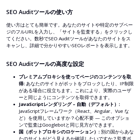
HTMLコード
SEO Auditツールの使い方
審査するウェブサイトが監査ツールのクロールをブロックしている場合やク
ライアントサイド・レンダリング（ReactやAngular、VueなどJavaScriptフ
レームワーク）を使用している場合は、ここにレンダリング済みHTMLを貼
使い方はとても簡単です。あなたのサイトや特定のサブペー
り付けてください：
ジのフルURLを入力し、「サイトを監査する」をクリックし
てください。数秒でSEO Auditツールがあなたのサイトをス
キャンし、詳細で分かりやすいSEOレポートを表示します。
SEO Auditツールの高度な設定
プレミアムプロキシを使ってページのコンテンツを取
得:
あなたのサイトがボットをブロックしたり、IP制限
がある場合に役立ちます。これにより、実際のユーザ
ーと同じようにコンテンツを取得できます。
JavaScriptレンダリング – 自動（デフォルト）:
JavaScriptフレームワーク（React、Angular、Vue な
ユーザーエージェントにGooglebotを使用
ど）を使用していますか？心配不要 — このオプショ
ンで監査はGooglebotと同じ見方ができます。
国（ボットプロキシのロケーション）:
別の国からあな
たのサイトがどう見えるか確認したいですか？監査ボ