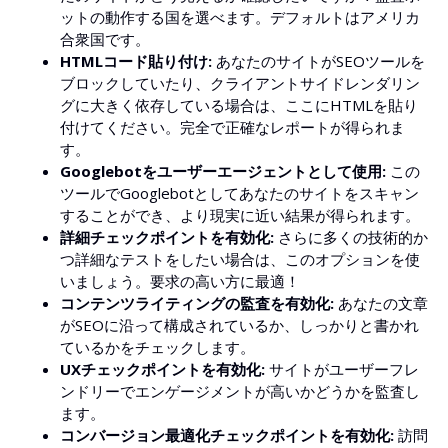
ットの動作する国を選べます。デフォルトはアメリカ
合衆国です。
HTMLコード貼り付け:
あなたのサイトがSEOツールを
ブロックしていたり、クライアントサイドレンダリン
グに大きく依存している場合は、ここにHTMLを貼り
付けてください。完全で正確なレポートが得られま
す。
Googlebotをユーザーエージェントとして使用:
この
ツールでGooglebotとしてあなたのサイトをスキャン
することができ、より現実に近い結果が得られます。
詳細チェックポイントを有効化:
さらに多くの技術的か
つ詳細なテストをしたい場合は、このオプションを使
いましょう。要求の高い方に最適！
コンテンツライティングの監査を有効化:
あなたの文章
がSEOに沿って構成されているか、しっかりと書かれ
ているかをチェックします。
UXチェックポイントを有効化:
サイトがユーザーフレ
ンドリーでエンゲージメントが高いかどうかを監査し
ます。
コンバージョン最適化チェックポイントを有効化:
訪問