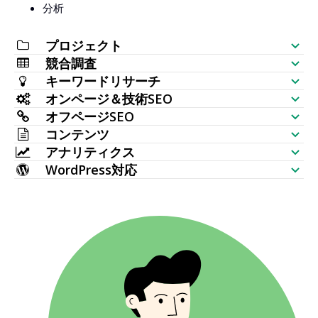
分析
プロジェクト
競合調査
SEOチェックリスト
キーワードリサーチ
ウェブサイト可視性チェッカー
オンページ＆技術SEO
キーワード生成
オフページSEO
SERPアナライザー
SEO監査
コンテンツ
大量検索ボリュームチェッカー
バックリンクチェッカー
アナリティクス
キーワード配置
AI記事生成
キーワードアイデア（ライブデータ）
WordPress対応
最もリンクされたページ
キーワード順位チェック
HTTPリクエスト
コンテンツエディタ
WordPress SEOプラグイン
トピカルマップ生成
新しいバックリンク
一括インデックスチェッカー
ウェブサイト監視
メタタグ生成
マルチワードプレステーマ
TF IDF
失われたバックリンク
SERPチェッカー
ウェブサイトクローラー
AI人間化
関連キーワード
リンク切れバックリンク
AI記事リライト
質問
アンカーテキスト分布
パラフレーズ