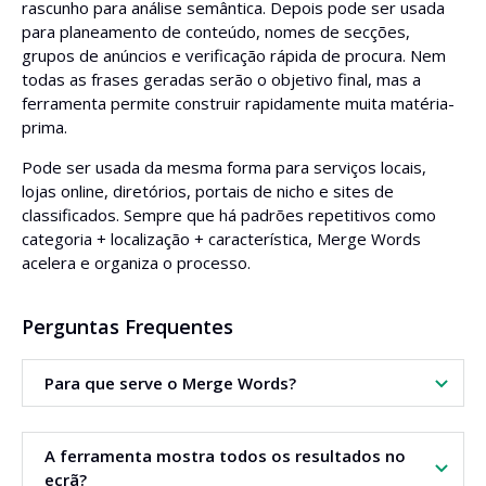
rascunho para análise semântica. Depois pode ser usada
para planeamento de conteúdo, nomes de secções,
grupos de anúncios e verificação rápida de procura. Nem
todas as frases geradas serão o objetivo final, mas a
ferramenta permite construir rapidamente muita matéria-
prima.
Pode ser usada da mesma forma para serviços locais,
lojas online, diretórios, portais de nicho e sites de
classificados. Sempre que há padrões repetitivos como
categoria + localização + característica, Merge Words
acelera e organiza o processo.
Perguntas Frequentes
Para que serve o Merge Words?
Esta ferramenta serve para combinar várias listas de
A ferramenta mostra todos os resultados no
palavras-chave em frases prontas para SEO, Google Ads
ecrã?
ou pesquisa de domínios.