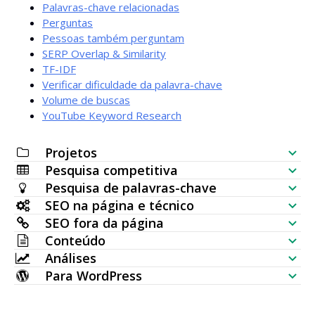
Palavras-chave relacionadas
Perguntas
Pessoas também perguntam
SERP Overlap & Similarity
TF-IDF
Verificar dificuldade da palavra-chave
Volume de buscas
YouTube Keyword Research
Projetos
Pesquisa competitiva
Checklist de SEO
Pesquisa de palavras-chave
Verificador de Visibilidade de Site
SEO na página e técnico
Gerador de Palavras-chave
SEO fora da página
Analisador SERP
Auditoria SEO
Conteúdo
Verificador de Volume em Massa
Verificador de Backlinks
Análises
Distribuição da Palavra-chave
Gerador de Artigos com IA
Ideias de Palavras-chave (dados em tempo real)
Para WordPress
Páginas Mais Linkadas
Verificador de Posição de Palavra-chave
Requisição HTTP
Editor de Conteúdo
Plugin WordPress SEO
Gerador de Mapa Topical
Novos Backlinks
Verificador de Índice em Massa