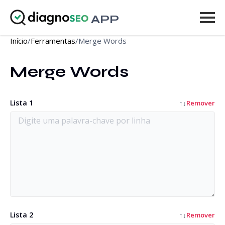
APP
Início
/
Ferramentas
/
Merge Words
Ferramentas
Merge Words
Preços
Mais
Lista 1
↑
↓
Remover
Entrar
ATUALIZAR
Lista 2
↑
↓
Remover