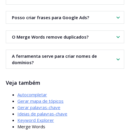
Não. No ecrã está disponível apenas a pré-visualização
Posso criar frases para Google Ads?
dos primeiros 1000 resultados. Podes sempre copiar ou
exportar o resultado completo.
Sim. A ferramenta tem formato de saída para Google Ads
O Merge Words remove duplicados?
e permite escolher tipos de correspondência.
Sim. Podes ativar a opção para remover resultados
A ferramenta serve para criar nomes de
duplicados e obter assim uma lista final mais limpa.
domínios?
Sim. O modo nomes de domínio junta os elementos sem
Veja também
espaços para rapidamente gerar variantes e junções
simples.
Autocompletar
Gerar mapa de tópicos
Gerar palavras-chave
Ideias de palavras-chave
Keyword Explorer
Merge Words