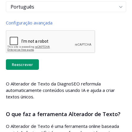
Configuração avançada
Tom de voz
Tom de voz personalizado
Reescrever
O Alterador de Texto da DiagnoSEO reformula
Adicionar introdução
automaticamente conteúdos usando IA e ajuda a criar
textos únicos.
Adicionar um resumo
O que faz a ferramenta Alterador de Texto?
Reduzir frases para 20 palavras
O Alterador de Texto é uma ferramenta online baseada
Dividir texto em parágrafos de até 100 palavras cada