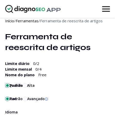
APP
Início
/
Ferramentas
/
Ferramenta de reescrita de artigos
Ferramentas
Ferramenta de 
Preços
reescrita de artigos
Mais
Entrar
Limite diário
0
/2
Limite mensal
0
/4
ATUALIZAR
Nome do plano
Free
Qualidade:
Padrão
Alta
Editor:
Padrão
Avançado
Idioma