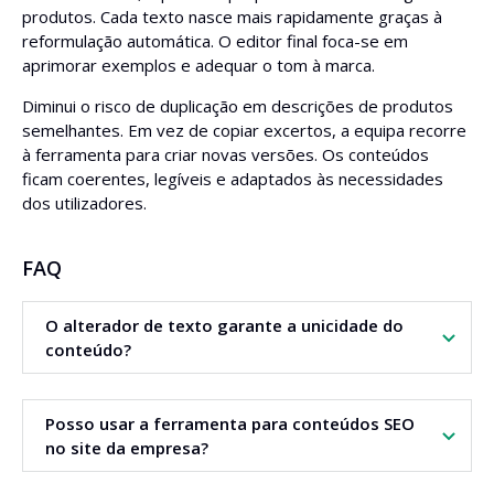
produtos. Cada texto nasce mais rapidamente graças à
reformulação automática. O editor final foca-se em
aprimorar exemplos e adequar o tom à marca.
Diminui o risco de duplicação em descrições de produtos
semelhantes. Em vez de copiar excertos, a equipa recorre
à ferramenta para criar novas versões. Os conteúdos
ficam coerentes, legíveis e adaptados às necessidades
dos utilizadores.
FAQ
O alterador de texto garante a unicidade do
conteúdo?
A ferramenta cria novas versões de frases mantendo o
Posso usar a ferramenta para conteúdos SEO
sentido. Ajuda a evitar duplicação e plágio, mas
no site da empresa?
recomenda-se sempre rever a versão final por conta
própria.