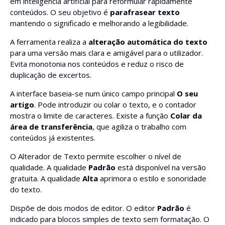
em inteligência artificial para reformular rapidamente
conteúdos. O seu objetivo é
parafrasear texto
mantendo o significado e melhorando a legibilidade.
Adicionar formatação HTML
A ferramenta realiza a
alteração automática do texto
Não escrever mais de 5 frases por parágrafo
para uma versão mais clara e amigável para o utilizador.
Evita monotonia nos conteúdos e reduz o risco de
duplicação de excertos.
Separar parágrafos com títulos >
A interface baseia-se num único campo principal
O seu
Reescrever voz passiva para voz ativa
artigo
. Pode introduzir ou colar o texto, e o contador
mostra o limite de caracteres. Existe a função
Colar da
área de transferência
, que agiliza o trabalho com
Revisar
conteúdos já existentes.
Escrever título meta
O Alterador de Texto permite escolher o nível de
qualidade. A qualidade
Padrão
está disponível na versão
gratuita. A qualidade
Alta
aprimora o estilo e sonoridade
Escrever descrição meta
do texto.
Dispõe de dois modos de editor. O editor
Padrão
é
indicado para blocos simples de texto sem formatação. O