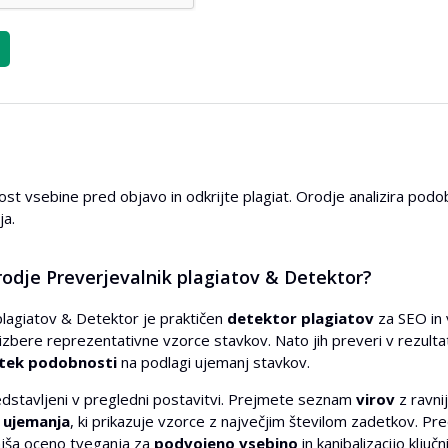
nost vsebine pred objavo in odkrijte plagiat. Orodje analizira pod
ja.
rodje Preverjevalnik plagiatov & Detektor?
plagiatov & Detektor je praktičen
detektor plagiatov
za SEO in 
izbere reprezentativne vzorce stavkov. Nato jih preveri v rezultat
tek podobnosti
na podlagi ujemanj stavkov.
edstavljeni v pregledni postavitvi. Prejmete seznam
virov
z ravni
 ujemanja
, ki prikazuje vzorce z največjim številom zadetkov. P
ajša oceno tveganja za
podvojeno vsebino
in kanibalizacijo ključ