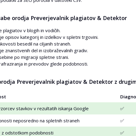
 podatki za SEO poročila v datoteki CSV.
rabe orodja Preverjevalnik plagiatov & Detektor
 plagiatov v blogih in vodičih.
e opisov kategorij in izdelkov v spletni trgovini.
ovosti besedil na ciljanih straneh.
e znanstvenih del in izobraževalnih gradiv.
sebine po migraciji spletne strani.
afraziranja in prevodov glede podobnosti.
rodja Preverjevalnik plagiatov & Detektor z drugim
ost
Diagn
zorcev stavkov v rezultatih iskanja Google
✅
bnosti neposredno na spletnih straneh
✅
v z odstotkom podobnosti
✅