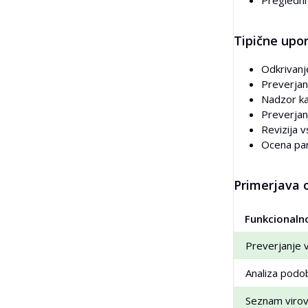
Pregledni
Tipične upo
Odkrivanje
Preverjanj
Nadzor kak
Preverjanj
Revizija v
Ocena par
Primerjava o
Funkcionaln
Preverjanje v
Analiza podo
Seznam viro