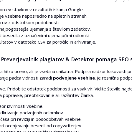
orcev stavkov v rezultatih iskanja Google.
je vsebine neposredno na spletnih straneh.
rov z odstotkom podobnosti.
najpogostejša ujemanja s številom zadetkov.
 besedila z označenimi ujemajočimi odlomki.
ltatov v datoteko CSV za poročilo in arhiviranje.
 Preverjevalnik plagiatov & Detektor pomaga SEO s
hitro oceno, ali je vsebina unikatna. Podpira nadzor kakovosti p
nje padca vidnosti zaradi
podvojene vsebine
. Je resnična podpo
ive. Pridobite odstotek podobnosti za vsak vir. Vidite število najd
a popravke, preoblikovanje ali razširitev članka.
zor izvirnosti vsebine.
odkrivanje podvojenih odlomkov.
časa pri reviziji in posodobitvah vsebine.
ri ocenjevanju besedil od copywriterjev.