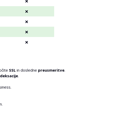
❌
❌
❌
❌
❌
očite
SSL
in dosledne
preusmeritve
.
ndeksacije
.
siness.
m.