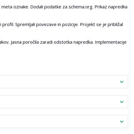
i meta oznake. Dodali podatke za schema.org. Prikaz napredka
rofil. Spremljali povezave in pozicije. Projekt se je približal
korakov. Jasna poročila zaradi odstotka napredka. Implementacije
tevnost implementacije določene točke seznama.