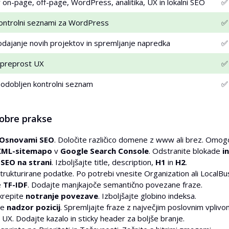
on-page, off-page, WordPress, analitika, UX in lokalni SEO
✅
 kontrolni seznami za WordPress
✅
dajanje novih projektov in spremljanje napredka
✅
 preprost UX
✅
dobljen kontrolni seznam
✅
dobre prakse
Osnovami SEO
. Določite različico domene z www ali brez. Omog
XML-sitemapo
v
Google Search Console
. Odstranite blokade
i
e
SEO na strani
. Izboljšajte title, description,
H1
in
H2
.
trukturirane podatke. Po potrebi vnesite Organization ali LocalBu
e
TF-IDF
. Dodajte manjkajoče semantično povezane fraze.
 krepite
notranje povezave
. Izboljšajte globino indeksa.
te
nadzor pozicij
. Spremljajte fraze z največjim poslovnim vplivo
 UX. Dodajte kazalo in sticky header za boljše branje.