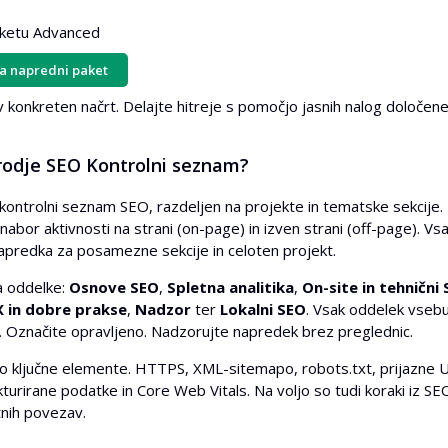
aketu Advanced
a napredni paket
 konkreten načrt. Delajte hitreje s pomočjo jasnih nalog določene
rodje SEO Kontrolni seznam?
kontrolni seznam SEO, razdeljen na projekte in tematske sekcije. D
nabor aktivnosti na strani (on-page) in izven strani (off-page). Vs
apredka za posamezne sekcije in celoten projekt.
 oddelke:
Osnove SEO
,
Spletna analitika
,
On-site in tehnični
 in dobre prakse
,
Nadzor
ter
Lokalni SEO
. Vsak oddelek vsebuj
. Označite opravljeno. Nadzorujte napredek brez preglednic.
 ključne elemente. HTTPS, XML-sitemapo, robots.txt, prijazne URL
turirane podatke in Core Web Vitals. Na voljo so tudi koraki iz SE
tnih povezav.