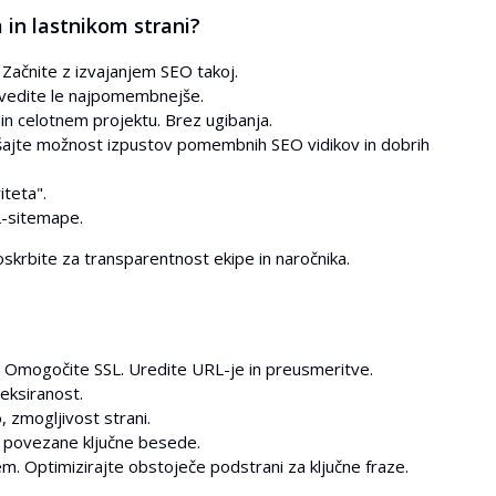
in lastnikom strani?
. Začnite z izvajanjem SEO takoj.
vedite le najpomembnejše.
 in celotnem projektu. Brez ugibanja.
jšajte možnost izpustov pomembnih SEO vidikov in dobrih
iteta".
L-sitemape.
oskrbite za transparentnost ekipe in naročnika.
z). Omogočite SSL. Uredite URL-je in preusmeritve.
eksiranost.
 zmogljivost strani.
in povezane ključne besede.
em. Optimizirajte obstoječe podstrani za ključne fraze.