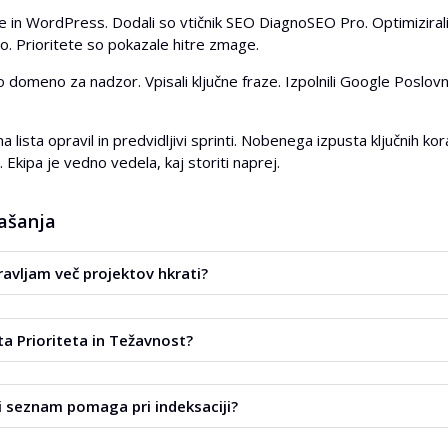
 in WordPress. Dodali so vtičnik SEO DiagnoSEO Pro. Optimiziral
po. Prioritete so pokazale hitre zmage.
 domeno za nadzor. Vpisali ključne fraze. Izpolnili Google Poslovni p
a lista opravil in predvidljivi sprinti. Nobenega izpusta ključnih 
 Ekipa je vedno vedela, kaj storiti naprej.
ašanja
ravljam več projektov hkrati?
o število projektov. Vsak ima svoj napredek in seznam nalog.
ta Prioriteta in Težavnost?
te in ocenjujte učinek dela. Polja nakazujejo pomembnost in zah
ni seznam pomaga pri indeksaciji?