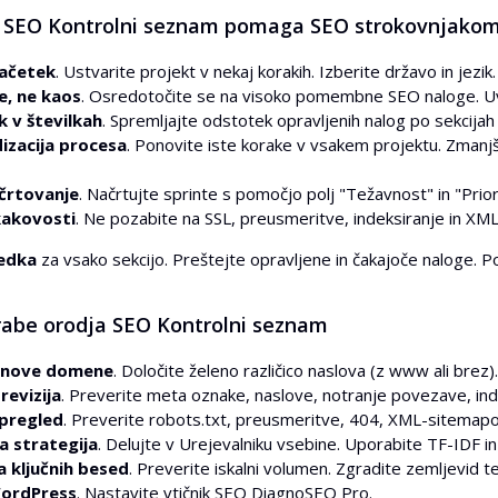
 SEO Kontrolni seznam pomaga SEO strokovnjakom 
začetek
. Ustvarite projekt v nekaj korakih. Izberite državo in jezik
e, ne kaos
. Osredotočite se na visoko pomembne SEO naloge. U
 v številkah
. Spremljajte odstotek opravljenih nalog po sekcijah
izacija procesa
. Ponovite iste korake v vsakem projektu. Zman
ačrtovanje
. Načrtujte sprinte s pomočjo polj "Težavnost" in "Prior
akovosti
. Ne pozabite na SSL, preusmeritve, indeksiranje in XM
edka
za vsako sekcijo. Preštejte opravljene in čakajoče naloge. P
rabe orodja SEO Kontrolni seznam
 nove domene
. Določite želeno različico naslova (z www ali bre
revizija
. Preverite meta oznake, naslove, notranje povezave, ind
 pregled
. Preverite robots.txt, preusmeritve, 404, XML-sitemapo,
a strategija
. Delujte v Urejevalniku vsebine. Uporabite TF-IDF 
a ključnih besed
. Preverite iskalni volumen. Zgradite zemljevid t
WordPress
. Nastavite vtičnik SEO DiagnoSEO Pro.