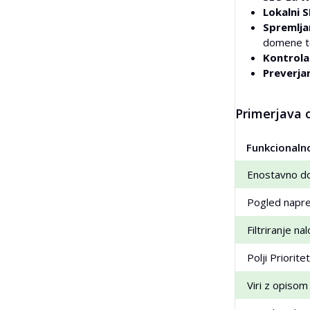
Lokalni 
Spremljan
domene te
Kontrola
Preverja
Primerjava 
Funkcionaln
Enostavno dod
Pogled napred
Filtriranje n
Polji Priorite
Viri z opiso