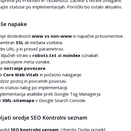
sprinte po Prioriteti in Težavnosti. Začnite s hitrimi zmagami.
ajte statuse po implementacijah. Poročilo bo ostalo aktualno.
jše napake
nje doslednosti
www vs non-www
in napačne preusmeritve.
entiran
SSL
ali mešana vsebina.
ni URL-ji in preveč parametrov.
 ključnih strani v
robots.txt
ali
noindex
oznakah.
i podvojene meta oznake.
če
notranje povezave
.
je
Core Web Vitals
in počasno nalaganje.
dzor pozicij in povratnih povezav.
i statusi nalog po implementaciji.
plementacija analitike prek Google Tag Managerja.
ne
XML-sitemape
v Google Search Console.
ljati orodje SEO Kontrolni seznam
modul
SEO kontrolni seznam
. Izberite Dodaj projekt.