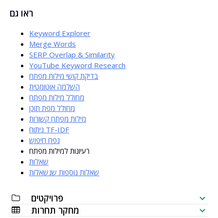
כן. הכלי מקל משמעותית על תכנון התוכן ב-SEO ובשיווק תוכן.
ראו גם
Keyword Explorer
Merge Words
SERP Overlap & Similarity
YouTube Keyword Research
בדיקת קושי מילות מפתח
השלמה אוטומטית
מחולל מילות מפתח
מחולל מפת תוכן
מילות מפתח קשורות
ניתוח TF-IDF
נפח חיפוש
רעיונות למילות מפתח
שאלות
שאלות נוספות שנשאלות
פרויקטים
מחקר תחרות
רשימת בדיקות SEO