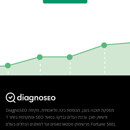
DiagnoSEO מספקת תוכנה בענן, מבוססת בינה מלאכותית, מקיפה
ומתקדמת ביותר ל-SEO ולשיווק תוכן. ערכת הכלים נבדקה בפועל
מסטארטאפים ועד למותגים הגדולים בעולם (מרשימת Fortune 500).