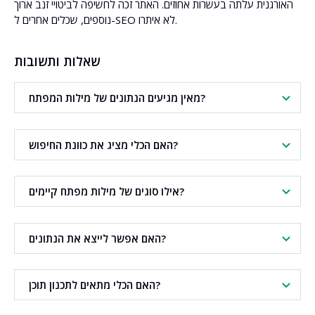
האורגנית עלתה בעשרות אחוזים. האתר זכה לחשיפה לביטויי זנב ארוך
נוספים, שכלים אחרים ל-SEO לא איתרו.
שאלות ותשובות
מאין מגיעים הנתונים של מילות המפתח?
הנתונים נשאבים בזמן אמת מהשלמה אוטומטית של Google.
האם הכלי מציג את כוונת החיפוש?
כן. כוונת החיפוש מוצגת עבור כל ביטוי.
אילו סוגים של מילות מפתח קיימים?
סוגי מילות מפתח ב-SEO הם: אינפורמטיביות, ניווטיות, מסחריות
האם אפשר לייצא את הנתונים?
וטרנסקציוניות. הסוגים מתארים את כוונת החיפוש של המשתמש.
כן. ניתן להעתיק או לשמור את התוצאות בקובץ CSV.
האם הכלי מתאים לתכנון תוכן?