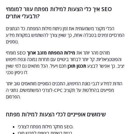
איך כלי הצעות למילות מפתח עוזר למומחי SEO
ולבעלי אתרים?
הכלי מקצר משמעותית את זמן ניתוח מילות המפתח. כל הנתונים
המרכזיים זמינים בטבלה אחת, כך שאין צורך להשתמש במקורות מידע
נוספים.
מומחי SEO מזהים מהר יותר את
מילות המפתח מזנב ארוך
והפוטנציאליות. קל יותר לבחור ביטויים עם תחרות נמוכה ונפח חיפוש
יציב. כך אפשר לבצע
תכנון תוכן
חכם ויעיל. הכל מתאים גם למי שאין
לו ניסיון טכני.
הודות למידע לגבי כוונת החיפוש, התכנים הסופיים מותאמים טוב יותר
לצרכי המשתמשים. נתוני ה-CPC מסייעים בהחלטות על תקציב
הפרסום.
שימושים אופייניים לכלי הצעות למילות מפתח
מחקר מילות מפתח לצורכי SEO.
בניית רשימת ביטויים לתכנון תוכן.