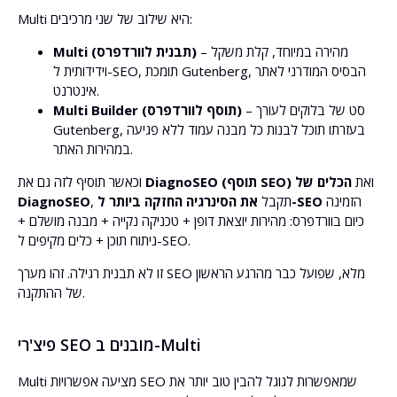
Multi היא שילוב של שני מרכיבים:
– מהירה במיוחד, קלת משקל
Multi (תבנית לוורדפרס)
וידידותית ל-SEO, תומכת Gutenberg, הבסיס המודרני לאתר
אינטרנט.
– סט של בלוקים לעורך
Multi Builder (תוסף לוורדפרס)
Gutenberg, בעזרתו תוכל לבנות כל מבנה עמוד ללא פגיעה
במהירות האתר.
ואת
הכלים של
DiagnoSEO (תוסף SEO)
וכאשר תוסיף לזה גם את
הזמינה
את הסינרגיה החזקה ביותר ל-SEO
, תקבל
DiagnoSEO
כיום בוורדפרס: מהירות יוצאת דופן + טכניקה נקייה + מבנה מושלם +
ניתוח תוכן + כלים מקיפים ל-SEO.
זו לא תבנית רגילה. זהו מערך SEO מלא, שפועל כבר מהרגע הראשון
של ההתקנה.
פיצ'רי SEO מובנים ב-Multi
Multi מציעה אפשרויות SEO שמאפשרות לגוגל להבין טוב יותר את