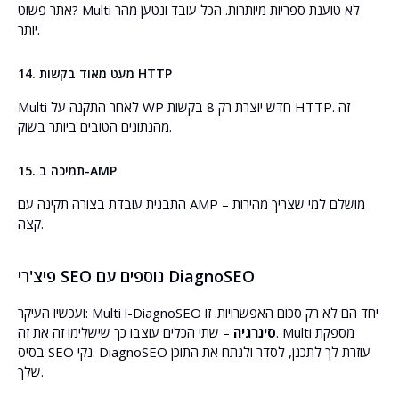
אתר פשוט? Multi לא טוענת ספריות מיותרות. הכל עובד ונטען מהר
יותר.
14. מעט מאוד בקשות HTTP
Multi לאחר התקנה על WP חדש יוצרת רק 8 בקשות HTTP. זה
מהנתונים הטובים ביותר בשוק.
15. תמיכה ב-AMP
התבנית עובדת בצורה תקינה עם AMP – מושלם למי שצריך מהירות
קצה.
פיצ'רי SEO נוספים עם DiagnoSEO
ועכשיו העיקר: Multi ו-DiagnoSEO יחד הם לא רק סכום האפשרויות. זו
סינרגיה
– שתי הכלים עוצבו כך שישלימו זה את זה. Multi מספקת
בסיס SEO נקי. DiagnoSEO עוזרת לך לתכנן, לסדר ולנתח את התוכן
שלך.