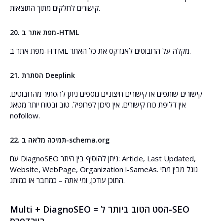
קישורים לחלקים מתוך התוצאות.
20. מפת אתר ב-HTML
מפת אתר ב-HTML מקלה על הרובוטים לאנדקס את כל האתר.
21. הסתרת Deeplink
קישורים שותפים או קישורים חיצוניים נוספים ניתן להסתיר מהרובוטים.
אין דליפת כוח קישורים. אין סיכון לפרופיל. טוב ובטוח יותר מטאג
nofollow.
22. תמיכה מלאה ב-schema.org
עם DiagnoSEO ניתן להוסיף בין היתר: Article, Last Updated,
Website, WebPage, Organization ו-SameAs. גוגל מבין מתי
התוכן עודכן, ומי אתה – כמחבר או כמותג.
Multi + DiagnoSEO = הסט הטוב ביותר ל-SEO
בוורדפרס