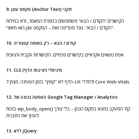
9. טקסט עוגן (Anchor Text) תקני
הקישורים "הקודם / הבא" משתמשים בכותרת המאמר, ולא במילות
"הקודם / הבא". גוגל מעדיפה זאת – הטקסט עוגן הוא תיאורי.
10. קודם / הבא – רק באותה קטגוריה
אפס נושאים אקראיים בקישורים פנימיים. הקישוריות עקבית והגיונית.
11. CLS מינימלי (יציבות הדף)
הדף לא "קופץ" בזמן הטעינה. מצוין ל-UX ולמדדי Core Web Vitals.
12. הטמעה נכונה של Google Tag Manager / Analytics
בזכות wp_body_open() קוד המעקב נמצא במקום הנכון – בלי צורך
לערוך את התבנית.
13. ללא jQuery