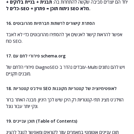
יחד הם יוצרים סביבה שקשה להתחרות בה:
תבנית + בניית בלוקים +
כלים ל-SEO + ניתוח תוכן = פתרון SEO מלא.
16. הסתרת קישורים לרשתות חברתיות מהרובוטים
אפשר להראות קישור לאנשים אך להסתירו מהרובוטים כדי לא לאבד
כוח SEO.
17. פירורי לחם עם schema.org
פירורי הלחם של DiagnoSEO עובדים נהדר ב-Multi ויש להם נתונים
מובנים תקניים.
18. ווידג'ט קטגוריות SEO לאופטימיזציה של קטגוריות מקוננות
הווידג'ט מציג תתי-קטגוריות רק היכן שיש לכך היגיון. מבנה האתר ברור
ונקי יותר עבור גוגל.
19. תוכן עניינים (Table of Contents)
תוכן עניינים אוטומטי במאמרים עוזר לקוראים ומאפשר לגוגל להציג