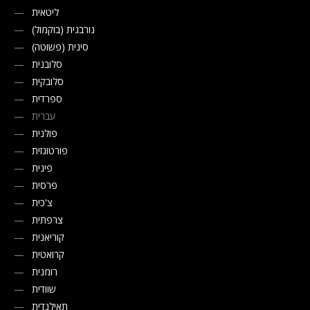
ליטאית
נורבגית (בוקמול)
סינית (פשוטה)
סלובנית
סלובקית
ספרדית
עברית
פולנית
פורטוגזית
פינית
פרסית
צ'כית
צרפתית
קוריאנית
קרואטית
רומנית
שוודית
תאילנדית