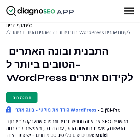
APP
כלים
/
דף הבית
כלים
התבנית ובונה האתרים הטובים ביותר ל-WordPress לקידום אתרים
/
מחירים
התבנית ובונה האתרים 
עוד
הטובים ביותר ל-
התחבר
WordPress לקידום אתרים
שדרג
תצוגה חיה
- זמין ב-Pro
הורד את מולטי - בונה אתרי WordPress
אם אתה מחפש תבנית וורדפרס שמעניקה לך יתרון ב-SEO מהשנייה
הראשונה, פועלת במהירות הבזק, עם קוד נקי, ומאפשרת לך לבנות
.
Multi
אתרים יפים בלי סיבוכים מיותרים – יש פתרון אחד: