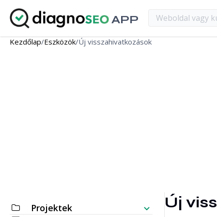
APP
Kezdőlap
/
Eszközök
/
Új visszahivatkozások
Új vi
Projektek