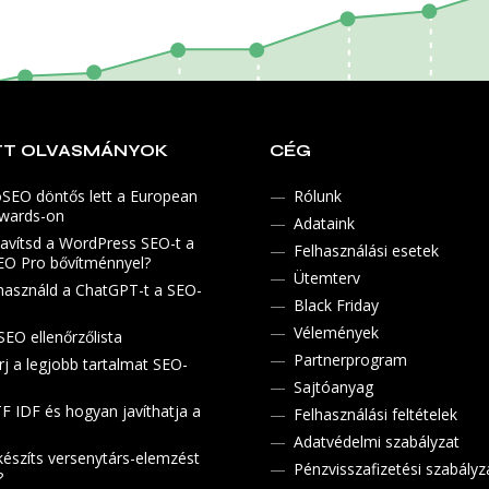
TT OLVASMÁNYOK
CÉG
SEO döntős lett a European
Rólunk
Awards-on
Adataink
avítsd a WordPress SEO-t a
Felhasználási esetek
O Pro bővítménnyel?
Ütemterv
asználd a ChatGPT-t a SEO-
Black Friday
Vélemények
SEO ellenőrzőlista
Partnerprogram
rj a legjobb tartalmat SEO-
Sajtóanyag
TF IDF és hogyan javíthatja a
Felhasználási feltételek
Adatvédelmi szabályzat
észíts versenytárs-elemzést
Pénzvisszafizetési szabályz
?