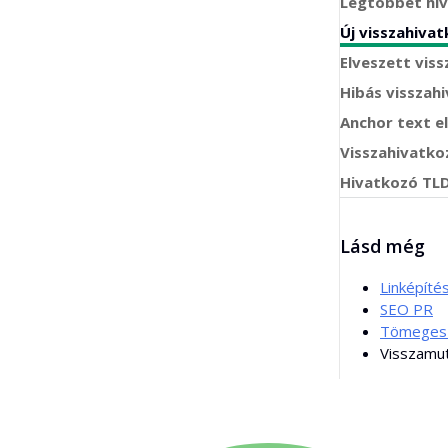
Legtöbbet hiv
Tömeges backlink ellenőrző
Új visszahiva
Fordító
Elveszett vis
Kódrészlet előnézet
Hibás visszah
Anchor text e
Blogbejegyzés ötlet generátor
Visszahivatko
Helyesírás ellenőrző
Hivatkozó TL
Lásd még
Linképíté
SEO PR
Tömeges v
Visszamut