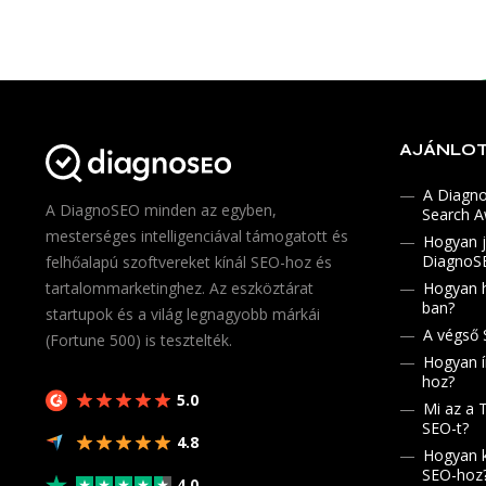
AJÁNLO
A Diagno
A DiagnoSEO minden az egyben,
Search 
mesterséges intelligenciával támogatott és
Hogyan j
DiagnoSE
felhőalapú szoftvereket kínál SEO-hoz és
tartalommarketinghez. Az eszköztárat
Hogyan h
ban?
startupok és a világ legnagyobb márkái
A végső 
(Fortune 500) is tesztelték.
Hogyan í
hoz?
5.0
Mi az a 
SEO-t?
4.8
Hogyan k
SEO-hoz
4.0