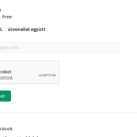
4
Free
L
útvonallal együtt
st!
zások