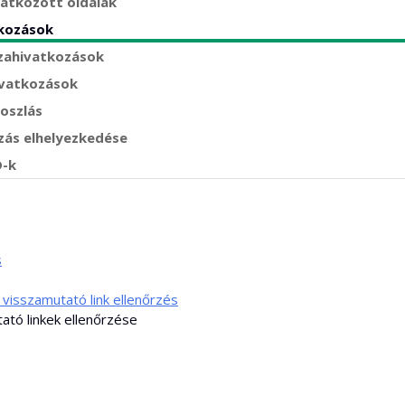
atkozott oldalak
tkozások
szahivatkozások
ivatkozások
loszlás
zás elhelyezkedése
D-k
s
isszamutató link ellenőrzés
ató linkek ellenőrzése