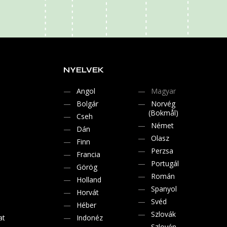
NYELVEK
Angol
Magyar
Bolgár
Norvég
(Bokmål)
Cseh
Német
Dán
Olasz
Finn
Perzsa
Francia
Portugál
Görög
Román
Holland
Spanyol
Horvát
Svéd
Héber
Szlovák
at
Indonéz
Szlovén