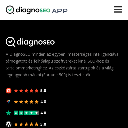
APP
Eszközök
Árazás
Továbbiak
A DiagnoSEO minden az egyben, mesterséges intelligenciával
támogatott és felhőalapú szoftvereket kínál SEO-hoz és
Bejelentkezés
tartalommarketinghez. Az eszköztárat startupok és a világ
legnagyobb márkái (Fortune 500) is tesztelték.
FRISSÍTÉS
5.0
4.8
4.0
5.0