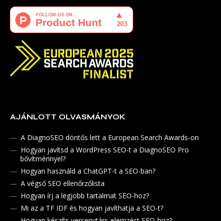
AJÁNLOTT OLVASMÁNYOK
A DiagnoSEO döntős lett a European Search Awards-on
Hogyan javítsd a WordPress SEO-t a DiagnoSEO Pro
bővítménnyel?
Hogyan használd a ChatGPT-t a SEO-ban?
A végső SEO ellenőrzőlista
Hogyan írj a legjobb tartalmat SEO-hoz?
Mi az a TF IDF és hogyan javíthatja a SEO-t?
Hogyan készíts versenytárs-elemzést SEO-hoz?