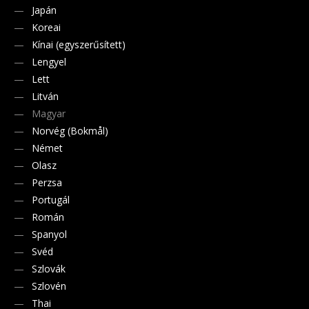
Japán
Koreai
Kínai (egyszerűsített)
Lengyel
Lett
Litván
Magyar
Norvég (Bokmål)
Német
Olasz
Perzsa
Portugál
Román
Spanyol
Svéd
Szlovák
Szlovén
Thai