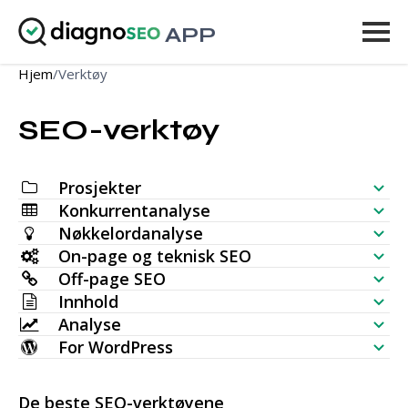
APP
Hjem
/
Verktøy
Verktøy
SEO-verktøy
Priser
Mer
Prosjekter
Logg inn
Konkurrentanalyse
SEO-sjekkliste
Nøkkelordanalyse
Synlighetssjekk for nettsted
On-page og teknisk SEO
OPPGRADER
Nøkkelordgenerator
Off-page SEO
SERP-analyse
SEO-revisjon
Innhold
Bulk-søkvolumsjekk
Tilbakekoblingssjekk
Analyse
Nøkkelordplassering
AI-artikkelgenerator
Nøkkelordidéer (Live data)
For WordPress
Mest lenkede sider
Sjekk av nøkkelordrangering
HTTP-forespørsel
Innholdsredigerer
WordPress SEO-plugin
Emnekartgenerator
Nye tilbakekoblinger
Bulk indekssjekk
De beste SEO-verktøyene
Nettstedsovervåking