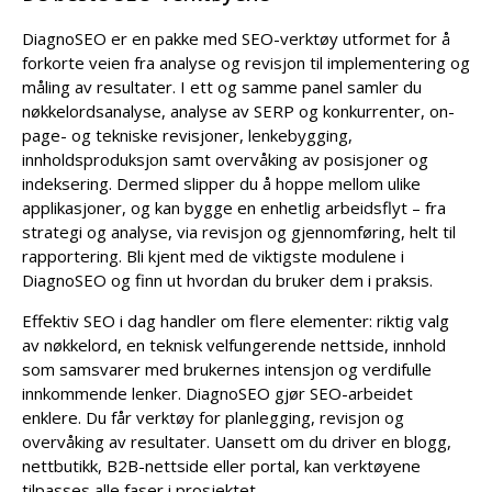
Meta-tag generator
Multi WordPress-tema
TF IDF
Tapte tilbakekoblinger
SERP-sjekk
DiagnoSEO er en pakke med SEO-verktøy utformet for å
Nettstedscrawler
Humaniser AI
forkorte veien fra analyse og revisjon til implementering og
Relaterte nøkkelord
Brutte tilbakekoblinger
måling av resultater. I ett og samme panel samler du
AI-artikkelomskriving
Spørsmål
nøkkelordsanalyse, analyse av SERP og konkurrenter, on-
Ankertekstfordeling
page- og tekniske revisjoner, lenkebygging,
Parafrasering
Folk spør også
innholdsproduksjon samt overvåking av posisjoner og
Tilbakekoblingsplasseringer
indeksering. Dermed slipper du å hoppe mellom ulike
AI-tittelsgenerator
Autofullfør
applikasjoner, og kan bygge en enhetlig arbeidsflyt – fra
Lenkende TLD-er
strategi og analyse, via revisjon og gjennomføring, helt til
AI-disposisjonsgenerator
rapportering. Bli kjent med de viktigste modulene i
Bulk tilbakekoblingssjekk
DiagnoSEO og finn ut hvordan du bruker dem i praksis.
Oversetter
Effektiv SEO i dag handler om flere elementer: riktig valg
Forhåndsvisning av utdrag
av nøkkelord, en teknisk velfungerende nettside, innhold
som samsvarer med brukernes intensjon og verdifulle
Idégenerator for blogginnlegg
innkommende lenker. DiagnoSEO gjør SEO-arbeidet
enklere. Du får verktøy for planlegging, revisjon og
Grammatikkontroll
overvåking av resultater. Uansett om du driver en blogg,
nettbutikk, B2B-nettside eller portal, kan verktøyene
tilpasses alle faser i prosjektet.