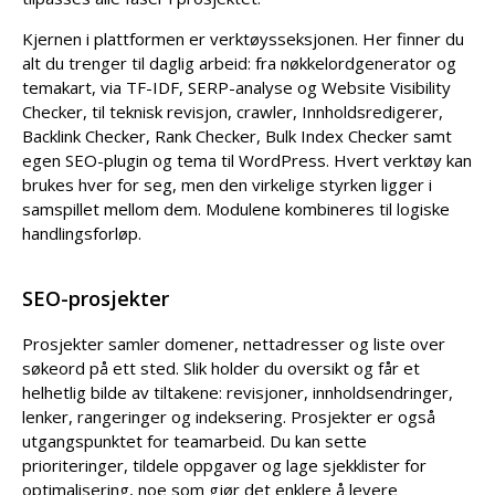
Kjernen i plattformen er verktøysseksjonen. Her finner du
alt du trenger til daglig arbeid: fra nøkkelordgenerator og
temakart, via TF-IDF, SERP-analyse og Website Visibility
Checker, til teknisk revisjon, crawler, Innholdsredigerer,
Backlink Checker, Rank Checker, Bulk Index Checker samt
egen SEO-plugin og tema til WordPress. Hvert verktøy kan
brukes hver for seg, men den virkelige styrken ligger i
samspillet mellom dem. Modulene kombineres til logiske
handlingsforløp.
SEO-prosjekter
Prosjekter samler domener, nettadresser og liste over
søkeord på ett sted. Slik holder du oversikt og får et
helhetlig bilde av tiltakene: revisjoner, innholds­endringer,
lenker, rangeringer og indeksering. Prosjekter er også
utgangspunktet for teamarbeid. Du kan sette
prioriteringer, tildele oppgaver og lage sjekklister for
optimalisering, noe som gjør det enklere å levere