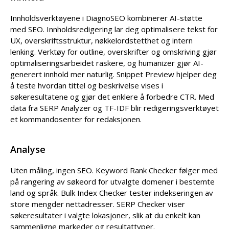
Innholdsverktøyene i DiagnoSEO kombinerer AI-støtte
med SEO. Innholdsredigering lar deg optimalisere tekst for
UX, overskriftsstruktur, nøkkelordstetthet og intern
lenking. Verktøy for outline, overskrifter og omskriving gjør
optimaliseringsarbeidet raskere, og humanizer gjør AI-
generert innhold mer naturlig. Snippet Preview hjelper deg
å teste hvordan tittel og beskrivelse vises i
søkeresultatene og gjør det enklere å forbedre CTR. Med
data fra SERP Analyzer og TF-IDF blir redigeringsverktøyet
et kommandosenter for redaksjonen.
Analyse
Uten måling, ingen SEO. Keyword Rank Checker følger med
på rangering av søkeord for utvalgte domener i bestemte
land og språk. Bulk Index Checker tester indekseringen av
store mengder nettadresser. SERP Checker viser
søkeresultater i valgte lokasjoner, slik at du enkelt kan
sammenligne markeder og resultattyper.