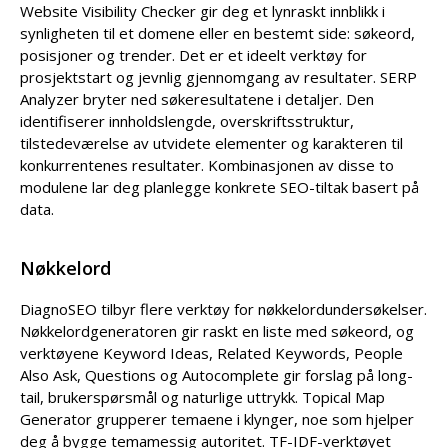
Website Visibility Checker gir deg et lynraskt innblikk i
synligheten til et domene eller en bestemt side: søkeord,
posisjoner og trender. Det er et ideelt verktøy for
prosjektstart og jevnlig gjennomgang av resultater. SERP
Analyzer bryter ned søkeresultatene i detaljer. Den
identifiserer innholdslengde, overskriftsstruktur,
tilstedeværelse av utvidete elementer og karakteren til
konkurrentenes resultater. Kombinasjonen av disse to
modulene lar deg planlegge konkrete SEO-tiltak basert på
data.
Nøkkelord
DiagnoSEO tilbyr flere verktøy for nøkkelordundersøkelser.
Nøkkelordgeneratoren gir raskt en liste med søkeord, og
verktøyene Keyword Ideas, Related Keywords, People
Also Ask, Questions og Autocomplete gir forslag på long-
tail, brukerspørsmål og naturlige uttrykk. Topical Map
Generator grupperer temaene i klynger, noe som hjelper
deg å bygge temamessig autoritet. TF-IDF-verktøyet