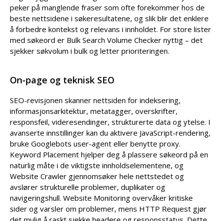
peker på manglende fraser som ofte forekommer hos de
beste nettsidene i søkeresultatene, og slik blir det enklere
å forbedre kontekst og relevans i innholdet. For store lister
med søkeord er Bulk Search Volume Checker nyttig – det
sjekker søkvolum i bulk og letter prioriteringen.
On-page og teknisk SEO
SEO-revisjonen skanner nettsiden for indeksering,
informasjonsarkitektur, metatagger, overskrifter,
responsfeil, videresendinger, strukturerte data og ytelse. I
avanserte innstillinger kan du aktivere JavaScript-rendering,
bruke Googlebots user-agent eller benytte proxy.
Keyword Placement hjelper deg å plassere søkeord på en
naturlig måte i de viktigste innholdselementene, og
Website Crawler gjennomsøker hele nettstedet og
avslører strukturelle problemer, duplikater og
navigeringshull. Website Monitoring overvåker kritiske
sider og varsler om problemer, mens HTTP Request gjør
det mulig å raskt sjekke headere og responsstatus. Dette