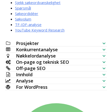
Sjekk søkeordvanskelighet
Spørsmål
Søkeordidéer
Søkvolum
TF-IDF-analyse
YouTube Keyword Research
Prosjekter
Konkurrentanalyse
SEO-sjekkliste
Nøkkelordanalyse
Synlighetssjekk for nettsted
On-page og teknisk SEO
Nøkkelordgenerator
Off-page SEO
SERP-analyse
SEO-revisjon
Innhold
Bulk-søkvolumsjekk
Tilbakekoblingssjekk
Analyse
Nøkkelordplassering
AI-artikkelgenerator
Nøkkelordidéer (Live data)
For WordPress
Mest lenkede sider
Sjekk av nøkkelordrangering
HTTP-forespørsel
Innholdsredigerer
WordPress SEO-plugin
Emnekartgenerator
Nye tilbakekoblinger
Bulk indekssjekk
Nettstedsovervåking
Meta-tag generator
Multi WordPress-tema
TF IDF
Tapte tilbakekoblinger
SERP-sjekk