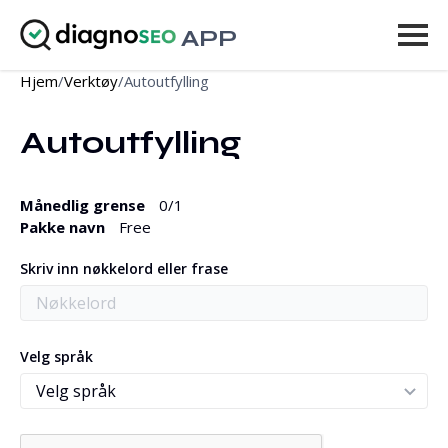
APP
Hjem
/
Verktøy
/
Autoutfylling
Verktøy
Autoutfylling
Priser
Mer
Månedlig grense
0
/1
Pakke navn
Free
Logg inn
Skriv inn nøkkelord eller frase
OPPGRADER
Velg språk