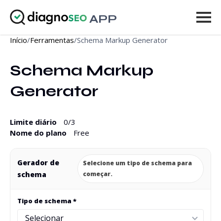
APP
Início
/
Ferramentas
/
Schema Markup Generator
Ferramentas
Schema Markup 
Preços
Generator
Mais
Entrar
Limite diário
0
/3
Nome do plano
Free
ATUALIZAR
Gerador de
Selecione um tipo de schema para
schema
começar.
Tipo de schema *