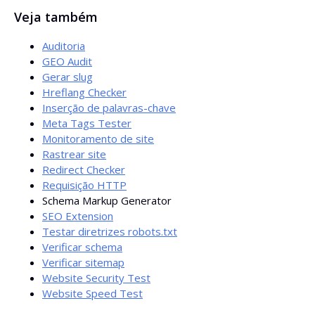
Pode adicionar o código no HTML da página, dentro de
Veja também
uma tag script com o tipo application ld+json.
Normalmente no head ou body.
Auditoria
GEO Audit
Gerar slug
Hreflang Checker
Inserção de palavras-chave
Meta Tags Tester
Monitoramento de site
Rastrear site
Redirect Checker
Requisição HTTP
Schema Markup Generator
SEO Extension
Testar diretrizes robots.txt
Verificar schema
Verificar sitemap
Website Security Test
Website Speed Test