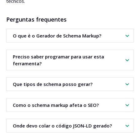
técnicos.
Perguntas frequentes
O que é o Gerador de Schema Markup?
É uma ferramenta que gera código JSON-LD com dados
Preciso saber programar para usar esta
estruturados com base no tipo de schema selecionado.
ferramenta?
Não. Basta escolher o tipo de schema e preencher os
Que tipos de schema posso gerar?
campos. A ferramenta gera automaticamente o código
pronto a usar.
Pode gerar tipos populares como Artigo, Produto, Vídeo,
Como o schema markup afeta o SEO?
Organização, FAQ e outros.
Os dados estruturados ajudam os motores de busca a
Onde devo colar o código JSON-LD gerado?
compreender o conteúdo e aumentam as hipóteses de
obter rich results.