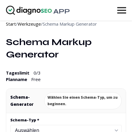
APP
Start
/
Werkzeuge
/
Schema Markup Generator
Werkzeuge
Schema Markup 
Preise
Generator
Mehr
Anmelden
Tageslimit
0
/3
Planname
Free
UPGRADE
Schema-
Wählen Sie einen Schema-Typ, um zu
Generator
beginnen.
Schema-Typ *