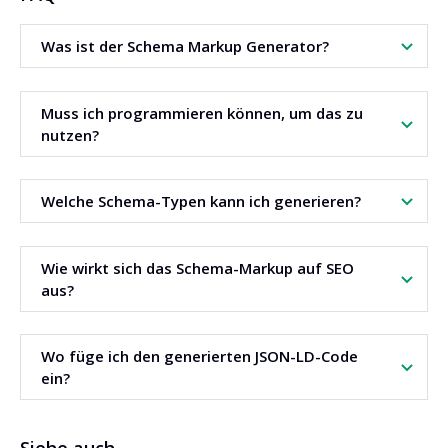
Was ist der Schema Markup Generator?
Das ist ein Tool, das JSON-LD-Code mit strukturierten
Muss ich programmieren können, um das zu
Daten basierend auf dem gewählten Schema-Typ
nutzen?
generiert.
Nein. Es reicht, den Schema-Typ auszuwählen und die
Welche Schema-Typen kann ich generieren?
Felder auszufüllen. Das Tool erstellt den fertigen Code
automatisch.
Du kannst gängige Typen generieren, wie Article, Product,
Wie wirkt sich das Schema-Markup auf SEO
Video, Organization, FAQ und andere.
aus?
Strukturierte Daten helfen Suchmaschinen, Inhalte zu
Wo füge ich den generierten JSON-LD-Code
verstehen, und erhöhen die Chancen auf Rich Results.
ein?
Den Code kannst du im HTML der Seite im Script-Tag vom
Typ application ld+json einfügen. Meistens im Head oder