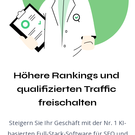
KI-Gliederungsgenerator
Bulk-Backlink-Checker
Übersetzer
Snippet-Vorschau
Blogpost-Ideen-Generator
Grammatikprüfung
Höhere Rankings und 
qualifizierten Traffic 
freischalten
Steigern Sie Ihr Geschäft mit der Nr. 1 KI-
basierten Full-Stack-Software für SEO und