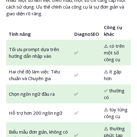
nhau. Một số làm việc theo mẫu, một số chỉ cung cấp một
cách sử dụng. Ưu thế chính của công cụ là sự đơn giản và
giao diện rõ ràng.
Công cụ
Tính năng
DiagnoSEO
khác
⚠️ có trên
Tối ưu prompt dựa trên
✅
một số
hướng dẫn nhập vào
công cụ
Hai chế độ làm việc: Tiêu
⚠️ ít gặp
✅
chuẩn và Chuyên gia
hơn
✅ thường
Chọn ngôn ngữ đầu ra
✅
có
⚠️ tùy từng
Hỗ trợ hơn 200 ngôn ngữ
✅
công cụ
⚠️ thường
Biểu mẫu đơn giản, không có
✅
phức tạp