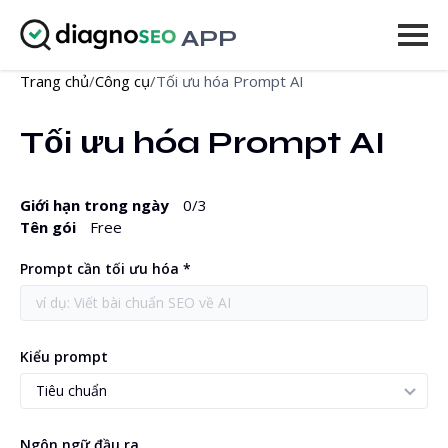
APP
Trang chủ
/
Công cụ
/
Tối ưu hóa Prompt AI
Công cụ
Tối ưu hóa Prompt AI
Bảng giá
Thêm
Giới hạn trong ngày
0
/3
Tên gói
Free
Đăng nhập
Prompt cần tối ưu hóa *
NÂNG CẤP
Kiểu prompt
Ngôn ngữ đầu ra