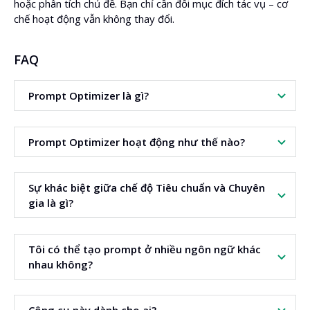
hoặc phân tích chủ đề. Bạn chỉ cần đổi mục đích tác vụ – cơ
chế hoạt động vẫn không thay đổi.
FAQ
Prompt Optimizer là gì?
Đây là công cụ giúp biến hướng dẫn đơn giản thành prompt
Prompt Optimizer hoạt động như thế nào?
hoàn chỉnh hơn cho trí tuệ nhân tạo.
Bạn nhập nhiệm vụ, chọn phong cách prompt và ngôn ngữ
Sự khác biệt giữa chế độ Tiêu chuẩn và Chuyên
đầu ra. Công cụ sẽ tạo phiên bản prompt đã được tối ưu.
gia là gì?
Chế độ Tiêu chuẩn phù hợp cho nhiệm vụ đơn giản. Chế độ
Tôi có thể tạo prompt ở nhiều ngôn ngữ khác
Chuyên gia dành cho prompt phức tạp hơn.
nhau không?
Có. Công cụ cho phép thiết lập ngôn ngữ đầu ra và hỗ trợ