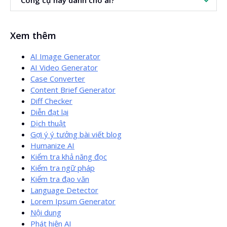
Công cụ này dành cho ai?
hơn 200 ngôn ngữ.
Dành cho bất cứ ai sử dụng AI, đặc biệt là marketer,
Xem thêm
copywriter, chủ website và người sáng tạo nội dung.
AI Image Generator
AI Video Generator
Case Converter
Content Brief Generator
Diff Checker
Diễn đạt lại
Dịch thuật
Gợi ý ý tưởng bài viết blog
Humanize AI
Kiểm tra khả năng đọc
Kiểm tra ngữ pháp
Kiểm tra đạo văn
Language Detector
Lorem Ipsum Generator
Nội dung
Phát hiện AI