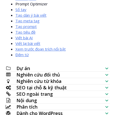
Prompt Optimizer
Sổ tay
Tạo dàn ý bài viết
Tạo meta tag
Tạo prompt
Tạo tiêu đề
Viết bài AI
Viết lại bài viết
Xem trước đoạn trích nổi bật
Đếm từ
Dự án
Nghiên cứu đối thủ
Danh sách kiểm SEO
Nghiên cứu từ khóa
Kiểm tra khả năng hiển thị website
SEO tại chỗ & kỹ thuật
Tạo từ khóa
SEO ngoài trang
Phân tích SERP
Kiểm tra SEO
Nội dung
Kiểm tra lưu lượng tìm kiếm hàng loạt
Kiểm tra backlink
Phân tích
Vị trí từ khóa
Tạo bài viết bằng AI
Ý tưởng từ khóa (dữ liệu trực tiếp)
Dành cho WordPress
Trang được liên kết nhiều nhất