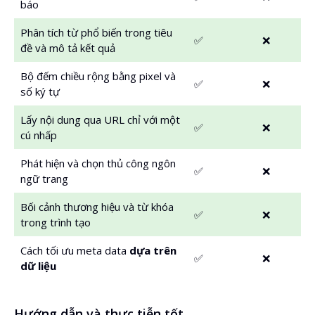
báo
Phân tích từ phổ biến trong tiêu
✅
❌
đề và mô tả kết quả
Bộ đếm chiều rộng bằng pixel và
✅
❌
số ký tự
Lấy nội dung qua URL chỉ với một
✅
❌
cú nhấp
Phát hiện và chọn thủ công ngôn
✅
❌
ngữ trang
Bối cảnh thương hiệu và từ khóa
✅
❌
trong trình tạo
Cách tối ưu meta data
dựa trên
✅
❌
dữ liệu
Hướng dẫn và thực tiễn tốt