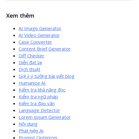
Có. Trình tạo đưa ra gợi ý dựa trên dữ liệu từ
SERP
. Đây là
Xem thêm
phương pháp tối ưu
dựa trên dữ liệu
.
AI Image Generator
AI Video Generator
Case Converter
Content Brief Generator
Diff Checker
Diễn đạt lại
Dịch thuật
Gợi ý ý tưởng bài viết blog
Humanize AI
Kiểm tra khả năng đọc
Kiểm tra ngữ pháp
Kiểm tra đạo văn
Language Detector
Lorem Ipsum Generator
Nội dung
Phát hiện AI
Prompt Optimizer