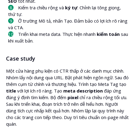
SEO
tốt nhất.
Kiểm tra chiều rộng và
ký tự
. Chỉnh lại tông giọng,
thứ tự.
Ở trường Mô tả, nhấn Tạo. Đảm bảo có lợi ích rõ ràng
và CTA.
Triển khai meta data. Thực hiện nhanh
kiểm toán
sau
khi xuất bản.
Case study
Một cửa hàng phụ kiện có CTR thấp ở các danh mục chính.
Nhóm lấy nội dung qua URL. Bật phát hiện ngôn ngữ. Sau đó
thêm cụm từ chính và thương hiệu. Trình tạo Meta Tag tạo
title
với lợi ích rõ ràng. Tạo
meta description
đáp ứng
đúng ý định tìm kiếm. Bộ đếm
pixel
chỉ ra chiều rộng tối ưu.
Sau khi triển khai, đoạn trích trở nên dễ hiểu hơn. Người
dùng tích cực nhấp kết quả hơn. Nhóm lặp lại quy trình này
cho các trang con tiếp theo. Duy trì tiêu chuẩn on-page nhất
quán.