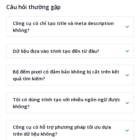
Câu hỏi thường gặp
Công cụ có chỉ tạo title và meta description
không?
Có. Trình tạo chỉ tập trung vào hai meta tag này để tối ưu
Dữ liệu đưa vào trình tạo đến từ đâu?
thông điệp và độ rõ ràng.
Công cụ dùng dữ liệu từ
SERP
. Phân tích các từ thường xuất
Bộ đếm pixel có đảm bảo không bị cắt trên kết
hiện trong tiêu đề và mô tả.
quả tìm kiếm?
Bộ đếm giúp giảm tối đa rủi ro bị cắt đoạn. Hỗ trợ điều
Tôi có dùng trình tạo với nhiều ngôn ngữ được
chỉnh chiều rộng sát tiêu chuẩn kết quả tìm kiếm.
không?
Có. Cài đặt ngôn ngữ và phát hiện ngôn ngữ đều có sẵn.
Công cụ có hỗ trợ phương pháp tối ưu dựa
Dịch là tùy chọn.
trên dữ liệu không?