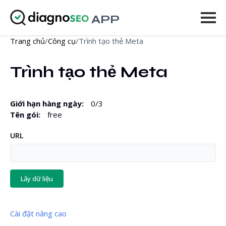
APP
Trang chủ
/
Công cụ
/
Trình tạo thẻ Meta
Công cụ
Trình tạo thẻ Meta
Bảng giá
Thêm
Giới hạn hàng ngày
:
0
/
3
Tên gói
:
free
Đăng nhập
URL
NÂNG CẤP
Lấy dữ liệu
Cài đặt nâng cao