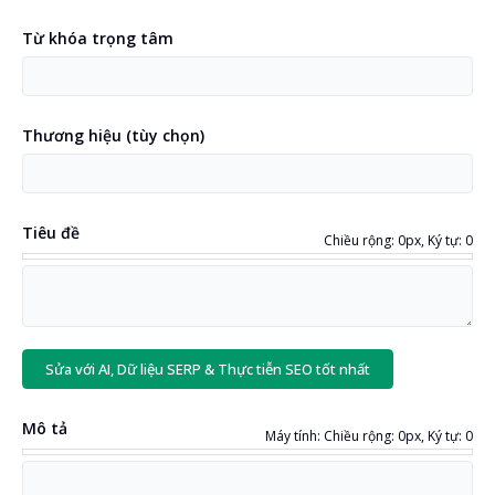
Ngôn ngữ của trang của bạn
Từ khóa trọng tâm
Phát hiện ngôn ngữ
Thương hiệu
(
tùy chọn
)
Ngôn ngữ dịch
(
tùy chọn
)
Tiêu đề
Chiều rộng: 0px, Ký tự: 0
Nội dung trang hoặc mã nguồn
(
tùy chọn
)
Sửa với AI, Dữ liệu SERP & Thực tiễn SEO tốt nhất
Mô tả
Máy tính: Chiều rộng: 0px, Ký tự: 0