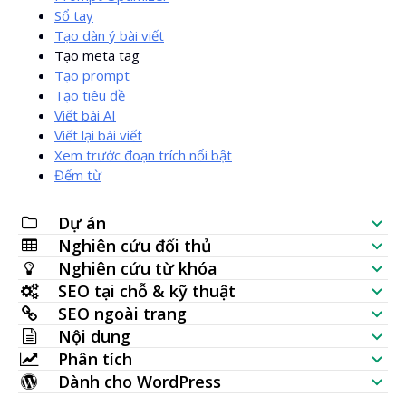
Sổ tay
Tạo dàn ý bài viết
Tạo meta tag
Tạo prompt
Tạo tiêu đề
Viết bài AI
Viết lại bài viết
Xem trước đoạn trích nổi bật
Đếm từ
Dự án
Nghiên cứu đối thủ
Danh sách kiểm SEO
Nghiên cứu từ khóa
Kiểm tra khả năng hiển thị website
SEO tại chỗ & kỹ thuật
Tạo từ khóa
SEO ngoài trang
Phân tích SERP
Kiểm tra SEO
Nội dung
Kiểm tra lưu lượng tìm kiếm hàng loạt
Kiểm tra backlink
Phân tích
Vị trí từ khóa
Tạo bài viết bằng AI
Ý tưởng từ khóa (dữ liệu trực tiếp)
Dành cho WordPress
Trang được liên kết nhiều nhất
Kiểm tra thứ hạng từ khóa
Yêu cầu HTTP
Trình soạn nội dung