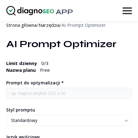
APP
Strona główna
/
Narzędzia
/
AI Prompt Optimizer
Narzędzia
AI Prompt Optimizer
Cennik
Więcej
Limit dzienny
0
/3
Nazwa planu
Free
Zaloguj się
Prompt do optymalizacji *
ULEPSZ
Styl promptu
Język wyjściowy