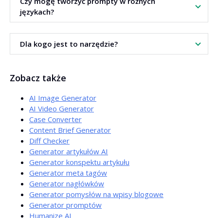
Czy mogę tworzyć prompty w różnych
Tryb Ekspercki lepiej pasuje do bardziej złożonych
językach?
promptów.
Tak. Narzędzie pozwala ustawić język wyjściowy i
Dla kogo jest to narzędzie?
obsługuje ponad 200 języków.
Dla każdego, kto korzysta z AI, szczególnie dla
Zobacz także
marketerów, copywriterów, właścicieli stron i twórców
treści.
AI Image Generator
AI Video Generator
Case Converter
Content Brief Generator
Diff Checker
Generator artykułów AI
Generator konspektu artykułu
Generator meta tagów
Generator nagłówków
Generator pomysłów na wpisy blogowe
Generator promptów
Humanize AI