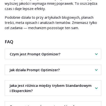
wyższej jakości i wymaga mniej poprawek. To oszczędza
czas i daje lepsze efekty.
Podobnie działa to przy artykułach blogowych, planach
treści, meta opisach i analizach tematów. Zmieniasz tylko
cel zadania — mechanizm pozostaje ten sam.
FAQ
Czym jest Prompt Optimizer?
To narzędzie, które zamienia prostą instrukcję w bardziej
Jak działa Prompt Optimizer?
dopracowany prompt dla sztucznej inteligencji.
Wpisujesz zadanie, wybierasz styl promptu i język
Jaka jest różnica między trybem Standardowym
wyjściowy. Narzędzie generuje zoptymalizowaną wersję
i Eksperckim?
promptu.
Tryb Standardowy sprawdza się przy prostych zadaniach.