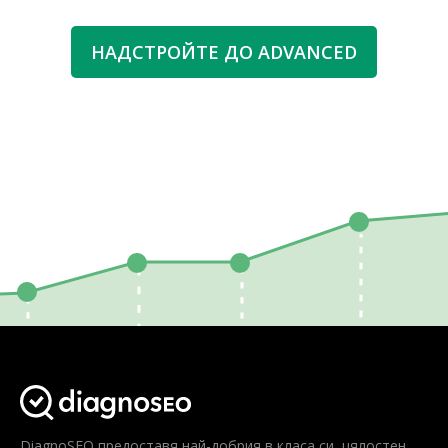
НАДСТРОЙТЕ ДО ADVANCED
DiagnoSEO предоставя най-добрия в класа си, цялостен,