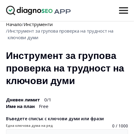
APP
Начало
/
Инструменти
Инструменти
/
Инструмент за групова проверка на трудност на
ключови думи
Цени
Инструмент за групова 
Още
проверка на трудност на 
Вход
ключови думи
НАДСТРОЙВАНЕ
Дневен лимит
0
/1
Име на план
Free
Въведете списък с ключови думи или фрази
0 / 1000
Една ключова дума на ред