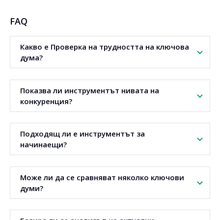
FAQ
Какво е Проверка на трудността на ключова
дума?
Това е инструмент за оценка на
Показва ли инструментът нивата на
конкурентоспособността на ключовите думи в
конкуренция?
органичните резултати от търсенето.
Да. Резултатите се представят като ниска, средна или
Подходящ ли е инструментът за
висока конкуренция.
начинаещи?
Да. Интерфейсът и скалата на резултатите са прости и
Може ли да се сравняват няколко ключови
лесни за разбиране.
думи?
Да. Сравняването на фрази улеснява избора на най-