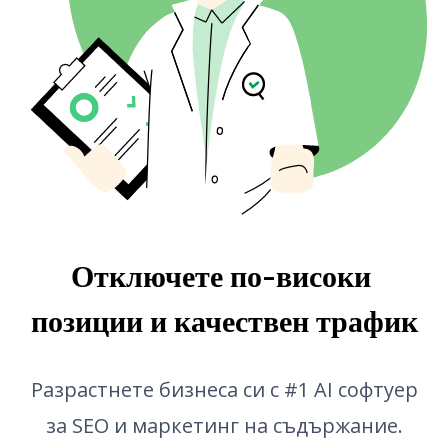
Автоматично допълване
Линкващи TLD
AI генератор на outline
Bulk проверка на обратни връзки
Преводач
Преглед на откъс
Генератор на идеи за блог постове
Проверка на граматика
Отключете по-високи 
позиции и качествен трафик
Разрастнете бизнеса си с #1 AI софтуер
за SEO и маркетинг на съдържание.