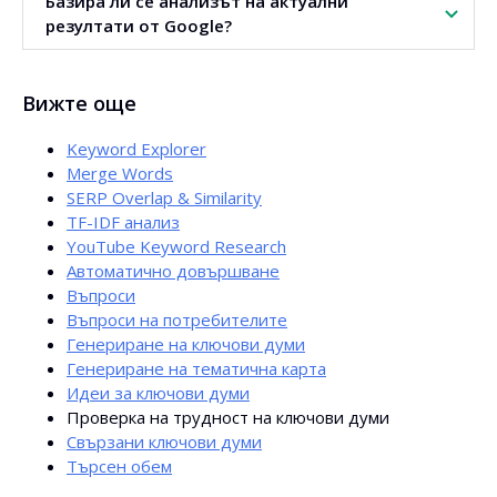
Базира ли се анализът на актуални
добрия вариант.
резултати от Google?
Да. Оценката на конкуренцията се базира на актуални
Вижте още
данни от резултатите от търсенето.
Keyword Explorer
Merge Words
SERP Overlap & Similarity
TF-IDF анализ
YouTube Keyword Research
Автоматично довършване
Въпроси
Въпроси на потребителите
Генериране на ключови думи
Генериране на тематична карта
Идеи за ключови думи
Проверка на трудност на ключови думи
Свързани ключови думи
Търсен обем