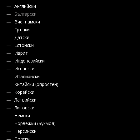
Английски
Български
Виетнамски
Гръцки
Датски
Естонски
Иврит
Индонезийски
Испански
Италиански
Китайски (опростен)
Корейски
Латвийски
Литовски
Немски
Норвежки (Букмол)
Персийски
Полски