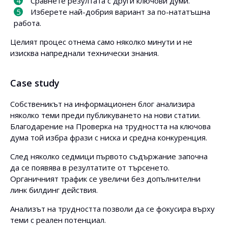
Сравнете резултата с други ключови думи.
Изберете най-добрия вариант за по-нататъшна
работа.
Целият процес отнема само няколко минути и не
изисква напреднали технически знания.
Case study
Собственикът на информационен блог анализира
няколко теми преди публикуването на нови статии.
Благодарение на Проверка на трудността на ключова
дума той избра фрази с ниска и средна конкуренция.
След няколко седмици първото съдържание започна
да се появява в резултатите от търсенето.
Органичният трафик се увеличи без допълнителни
линк билдинг действия.
Анализът на трудността позволи да се фокусира върху
теми с реален потенциал.