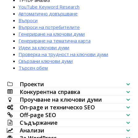
TF-IDF анализ
YouTube Keyword Research
Автоматично довършване
Въпроси
Въпроси на потребителите
Генериране на ключови думи
Генериране на тематична карта
Идеи за ключови думи
Проверка на трудност на ключови думи
Свързани ключови думи
Търсен обем
Проекти
Конкурентна справка
SEO контролен списък
Проучване на ключови думи
Проверка на видимостта на сайт
On-page и техническо SEO
Генератор на ключови думи
Off-page SEO
SERP анализатор
SEO одит
Съдържание
Bulk проверка на обем на търсене
Проверка на обратни връзки
Анализи
Поставяне на ключови думи
AI генератор на статии
Идеи за ключови думи (живи данни)