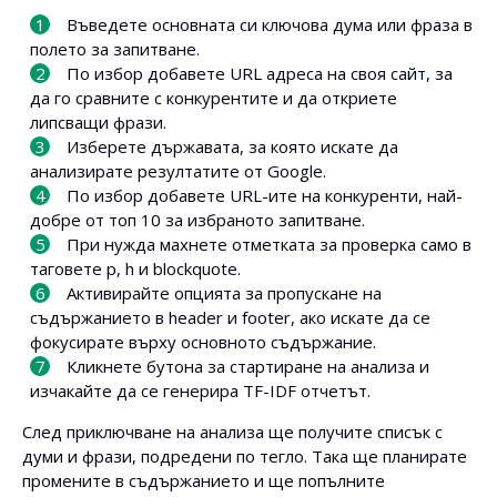
Въведете основната си ключова дума или фраза в
полето за запитване.
По избор добавете URL адреса на своя сайт, за
да го сравните с конкурентите и да откриете
липсващи фрази.
Изберете държавата, за която искате да
анализирате резултатите от Google.
По избор добавете URL-ите на конкуренти, най-
добре от топ 10 за избраното запитване.
При нужда махнете отметката за проверка само в
таговете p, h и blockquote.
Активирайте опцията за пропускане на
съдържанието в header и footer, ако искате да се
фокусирате върху основното съдържание.
Кликнете бутона за стартиране на анализа и
изчакайте да се генерира TF-IDF отчетът.
След приключване на анализа ще получите списък с
думи и фрази, подредени по тегло. Така ще планирате
промените в съдържанието и ще попълните