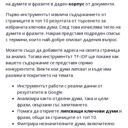
на думите и фразите в даден
корпус
от документи.
Първо инструментът извлича съдържанието от
страниците в топ 10 резултата от търсенето за
избраната ключова дума. След това изчислява тегло на
думите и фразите. Накрая представя подреден списък
с термини, които най-добре описват дадения въпрос.
Можете също да добавите адреса на своята страница
за анализ. Тогава инструментът TF-IDF ще покаже как
вашето съдържание се представя спрямо
конкурентите. Вижте кои думи липсват и къде има
разлики в покритието на темата.
Инструментът работи с реални данни от
резултатите в Google.
Анализира както отделни думи, така и цели
фрази, свързани със запитването.
Помага да откриете
липсващи ключови думи
и
фрази, общи за страниците от топ 10.
Филтрира незначителните думи, включително