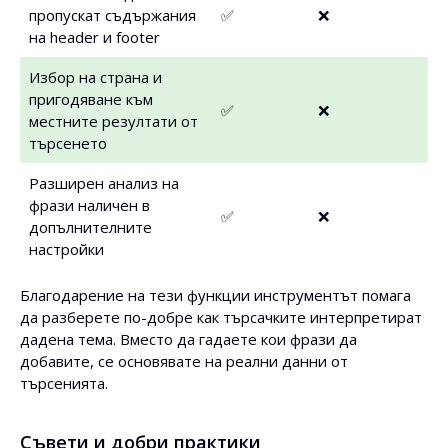
пропускат съдържания
✅
❌
на header и footer
Избор на страна и
пригодяване към
✅
❌
местните резултати от
търсенето
Разширен анализ на
фрази наличен в
✅
❌
допълнителните
настройки
Благодарение на тези функции инструментът помага
да разберете по-добре как търсачките интерпретират
дадена тема. Вместо да гадаете кои фрази да
добавите, се основявате на реални данни от
търсенията.
Съвети и добри практики