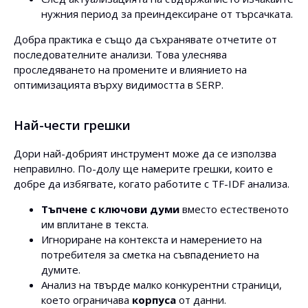
нужния период за преиндексиране от търсачката.
Добра практика е също да съхранявате отчетите от
последователните анализи. Това улеснява
проследяването на промените и влиянието на
оптимизацията върху видимостта в SERP.
Най-чести грешки
Дори най-добрият инструмент може да се използва
неправилно. По-долу ще намерите грешки, които е
добре да избягвате, когато работите с TF-IDF анализа.
Тъпчене с ключови думи
вместо естественото
им вплитане в текста.
Игнориране на контекста и намерението на
потребителя за сметка на съвпадението на
думите.
Анализ на твърде малко конкурентни страници,
което ограничава
корпуса
от данни.