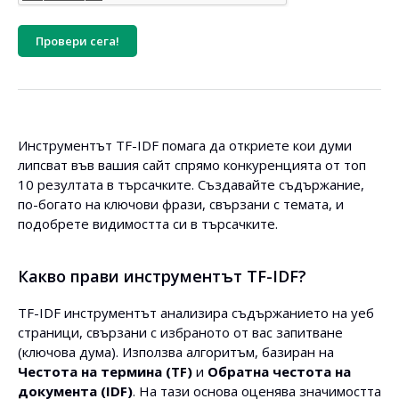
Провери сега!
Инструментът TF-IDF помага да откриете кои думи
липсват във вашия сайт спрямо конкуренцията от топ
10 резултата в търсачките. Създавайте съдържание,
по-богато на ключови фрази, свързани с темата, и
подобрете видимостта си в търсачките.
Какво прави инструментът TF-IDF?
TF-IDF инструментът анализира съдържанието на уеб
страници, свързани с избраното от вас запитване
(ключова дума). Използва алгоритъм, базиран на
Честота на термина (TF)
и
Обратна честота на
документа (IDF)
. На тази основа оценява значимостта