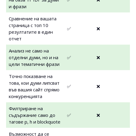
и фрази
Сравнение на вашата
страница с топ 10
✅
❌
резултатите в един
отчет
Анализ не само на
отделни думи, но и на
✅
❌
цели тематични фрази
Точно показване на
това, кои думи липсват
✅
❌
във вашия сайт спрямо
конкуренцията
Филтриране на
съдържание само до
✅
❌
тагове p, h и blockquote
Възможност да се