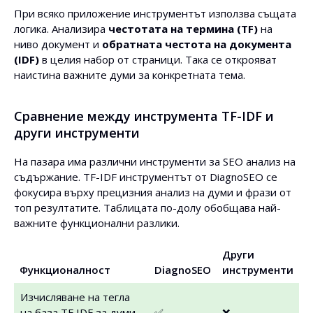
При всяко приложение инструментът използва същата
логика. Анализира
честотата на термина (TF)
на
ниво документ и
обратната честота на документа
(IDF)
в целия набор от страници. Така се открояват
наистина важните думи за конкретната тема.
Сравнение между инструмента TF-IDF и
други инструменти
На пазара има различни инструменти за SEO анализ на
съдържание. TF-IDF инструментът от DiagnoSEO се
фокусира върху прецизния анализ на думи и фрази от
топ резултатите. Таблицата по-долу обобщава най-
важните функционални разлики.
Други
Функционалност
DiagnoSEO
инструменти
Изчисляване на тегла
на база TF IDF за думи
✅
❌