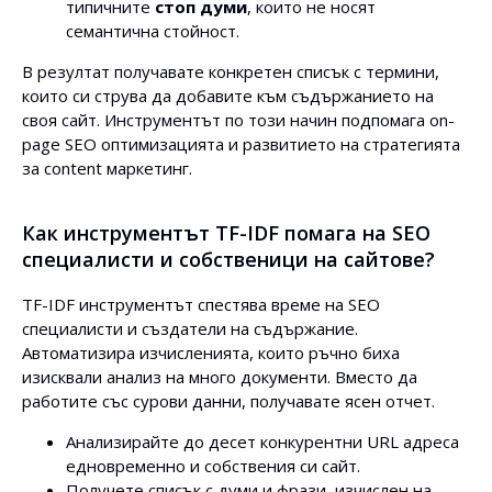
типичните
стоп думи
, които не носят
семантична стойност.
В резултат получавате конкретен списък с термини,
които си струва да добавите към съдържанието на
своя сайт. Инструментът по този начин подпомага on-
page SEO оптимизацията и развитието на стратегията
за content маркетинг.
Как инструментът TF-IDF помага на SEO
специалисти и собственици на сайтове?
TF-IDF инструментът спестява време на SEO
специалисти и създатели на съдържание.
Автоматизира изчисленията, които ръчно биха
изисквали анализ на много документи. Вместо да
работите със сурови данни, получавате ясен отчет.
Анализирайте до десет конкурентни URL адреса
едновременно и собствения си сайт.
Получете списък с думи и фрази, изчислен на