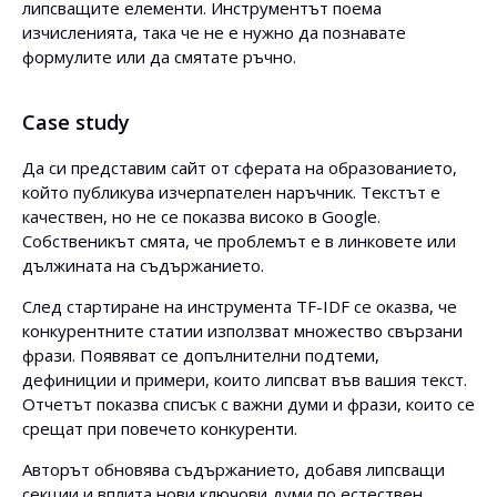
липсващите елементи. Инструментът поема
изчисленията, така че не е нужно да познавате
формулите или да смятате ръчно.
Case study
Да си представим сайт от сферата на образованието,
който публикува изчерпателен наръчник. Текстът е
качествен, но не се показва високо в Google.
Собственикът смята, че проблемът е в линковете или
дължината на съдържанието.
След стартиране на инструмента TF-IDF се оказва, че
конкурентните статии използват множество свързани
фрази. Появяват се допълнителни подтеми,
дефиниции и примери, които липсват във вашия текст.
Отчетът показва списък с важни думи и фрази, които се
срещат при повечето конкуренти.
Авторът обновява съдържанието, добавя липсващи
секции и вплита нови ключови думи по естествен