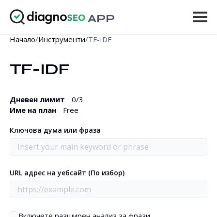
APP
Начало
/
Инструменти
/
TF-IDF
Инструменти
TF-IDF
Цени
Още
Дневен лимит
0
/3
Име на план
Free
Вход
Ключова дума или фраза
НАДСТРОЙВАНЕ
URL адрес на уебсайт (По избор)
Включете разширен анализ за фрази