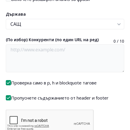
Държава
(По избор) Конкуренти (по един URL на ред)
0 / 10
Проверка само в p, h и blockquote тагове
Пропуснете съдържанието от header и footer