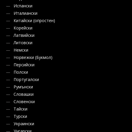
Испански
Италиански
Китайски (опростен)
Корейски
Латвийски
Литовски
Немски
Норвежки (Букмол)
Персийски
Полски
Португалски
Румънски
Словашки
Словенски
Тайски
Турски
Украински
Унгарски