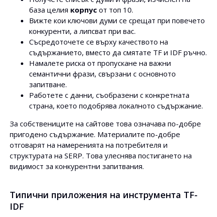
база целия
корпус
от топ 10.
Вижте кои ключови думи се срещат при повечето
конкуренти, а липсват при вас.
Съсредоточете се върху качеството на
съдържанието, вместо да смятате TF и IDF ръчно.
Намалете риска от пропускане на важни
семантични фрази, свързани с основното
запитване.
Работете с данни, съобразени с конкретната
страна, което подобрява локалното съдържание.
За собствениците на сайтове това означава по-добре
пригодено съдържание. Материалите по-добре
отговарят на намеренията на потребителя и
структурата на SERP. Това улеснява постигането на
видимост за конкурентни запитвания.
Типични приложения на инструмента TF-
IDF