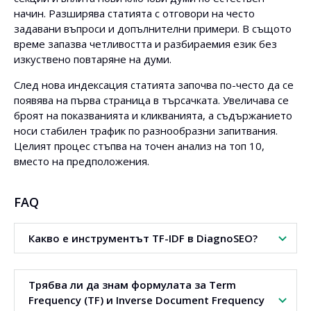
начин. Разширява статията с отговори на често
задавани въпроси и допълнителни примери. В същото
време запазва четливостта и разбираемия език без
изкуствено повтаряне на думи.
След нова индексация статията започва по-често да се
появява на първа страница в търсачката. Увеличава се
броят на показванията и кликванията, а съдържанието
носи стабилен трафик по разнообразни запитвания.
Целият процес стъпва на точен анализ на топ 10,
вместо на предположения.
FAQ
Какво е инструментът TF-IDF в DiagnoSEO?
TF-IDF инструментът изчислява тежестта на думите на
Трябва ли да знам формулата за Term
база данни от топ 10 резултатите в Google. Използва
Frequency (TF) и Inverse Document Frequency
TF IDF алгоритъм, за да покаже най-важните думи и