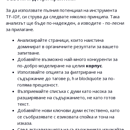
За да използвате пълния потенциал на инструмента
TF-IDF, си струва да следвате няколко принципа. Така
анализът ще бъде по-надежден, а изводите - по-лесни
за прилагане.
Анализирайте страници, които наистина
доминират в органичните резултати за вашето
запитване.
Добавяйте възможно най-много конкуренти за
по-добро моделиране на целия
корпус
.
Използвайте опцията за филтриране на
съдържание до тагове p, h и blockquote за по-
голяма прецизност.
Възприемайте списъка с думи като насока за
разширяване на съдържанието, не като готов
текст.
Добавяйте нови ключови думи естествено, като
се съобразявате с езиковата спойка и тона на
изказа.
След актуализацията на съдържанието изчакайте