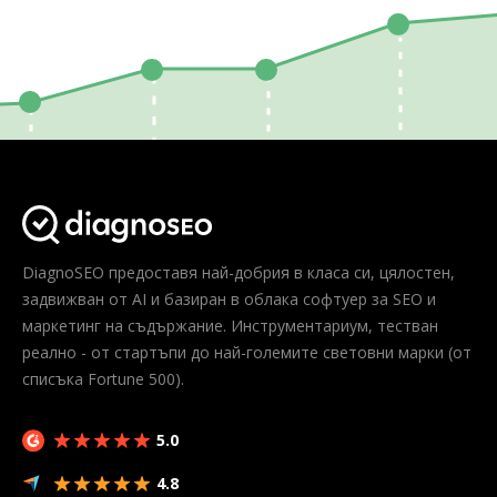
DiagnoSEO предоставя най-добрия в класа си, цялостен,
задвижван от AI и базиран в облака софтуер за SEO и
маркетинг на съдържание. Инструментариум, тестван
реално - от стартъпи до най-големите световни марки (от
списъка Fortune 500).
5.0
4.8