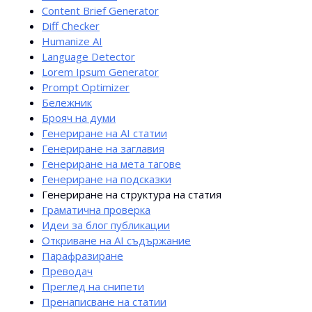
Content Brief Generator
Diff Checker
Humanize AI
Language Detector
Lorem Ipsum Generator
Prompt Optimizer
Бележник
Брояч на думи
Генериране на AI статии
Генериране на заглавия
Генериране на мета тагове
Генериране на подсказки
Генериране на структура на статия
Граматична проверка
Идеи за блог публикации
Откриване на AI съдържание
Парафразиране
Преводач
Преглед на снипети
Пренаписване на статии