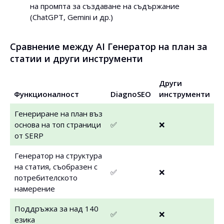
на промпта за създаване на съдържание
(ChatGPT, Gemini и др.)
Сравнение между AI Генератор на план за
статии и други инструменти
Други
Функционалност
DiagnoSEO
инструменти
Генериране на план въз
основа на топ страници
✅
❌
от SERP
Генератор на структура
на статия, съобразен с
✅
❌
потребителското
намерение
Поддръжка за над 140
✅
❌
езика