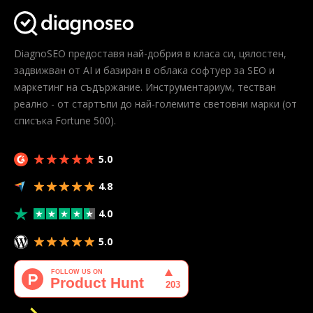
DiagnoSEO предоставя най-добрия в класа си, цялостен,
задвижван от AI и базиран в облака софтуер за SEO и
маркетинг на съдържание. Инструментариум, тестван
реално - от стартъпи до най-големите световни марки (от
списъка Fortune 500).
5.0
4.8
4.0
5.0