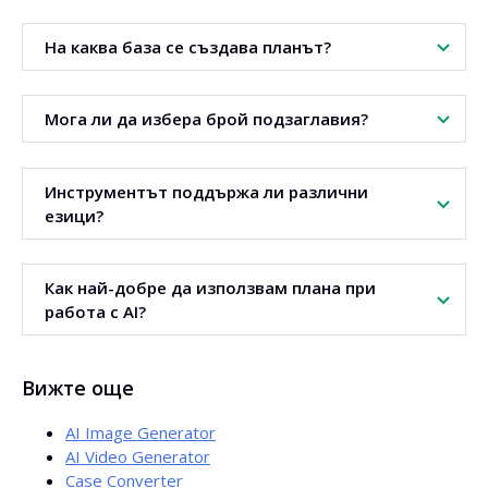
Не. Инструментът създава структура и план на статия,
На каква база се създава планът?
но не и готово съдържание.
Планът се създава въз основа на анализ на страници,
Мога ли да избера брой подзаглавия?
видими в резултатите от търсенето за дадена фраза.
Да. Броят на подзаглавията се настройва преди
Инструментът поддържа ли различни
генериране на плана.
езици?
Да. Генераторът поддържа над 140 езика.
Как най-добре да използвам плана при
работа с AI?
Използвайте плана като програма в промптовете. Това
Вижте още
подобрява коерентността и пълнотата на
генерираната статия.
AI Image Generator
AI Video Generator
Case Converter