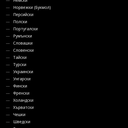
Немски
Норвежки (Букмол)
Персийски
Полски
Португалски
Румънски
Словашки
Словенски
Тайски
Турски
Украински
Унгарски
Фински
Френски
Холандски
Хърватски
Чешки
Шведски