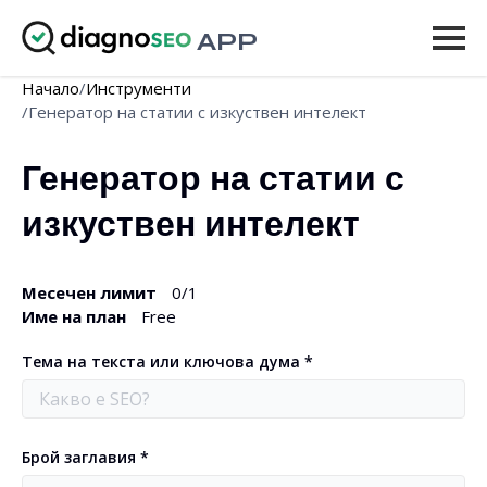
APP
Начало
/
Инструменти
Инструменти
/
Генератор на статии с изкуствен интелект
Цени
Генератор на статии с 
Още
изкуствен интелект
Вход
Месечен лимит
0
/1
НАДСТРОЙВАНЕ
Име на план
Free
Тема на текста или ключова дума *
Брой заглавия *