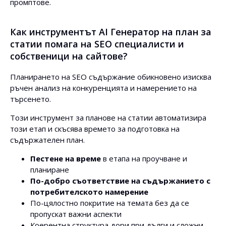
промптове.
Как инструментът AI Генератор на план за
статии помага на SEO специалисти и
собственици на сайтове?
Планирането на SEO съдържание обикновено изисква
ръчен анализ на конкуренцията и намерението на
търсенето.
Този инструмент за планове на статии автоматизира
този етап и скъсява времето за подготовка на
съдържателен план.
Пестене на време
в етапа на проучване и
планиране
По-добро съответствие на съдържанието с
потребителското намерение
По-цялостно покритие на темата без да се
пропускат важни аспекти
Коерентна структура дори при дълги и сложни