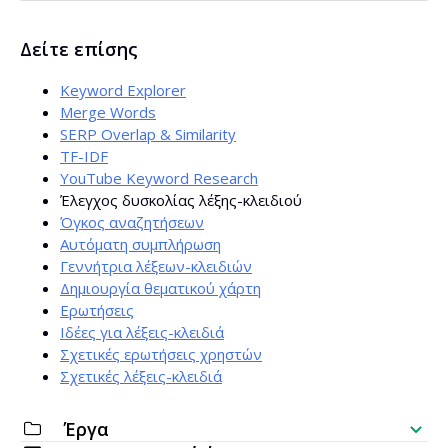
Ναι. Η εκτίμηση του ανταγωνισμού βασίζεται σε
Δείτε επίσης
τρέχοντα δεδομένα από τα αποτελέσματα αναζήτησης.
Keyword Explorer
Merge Words
SERP Overlap & Similarity
TF-IDF
YouTube Keyword Research
Έλεγχος δυσκολίας λέξης-κλειδιού
Όγκος αναζητήσεων
Αυτόματη συμπλήρωση
Γεννήτρια λέξεων-κλειδιών
Δημιουργία θεματικού χάρτη
Ερωτήσεις
Ιδέες για λέξεις-κλειδιά
Σχετικές ερωτήσεις χρηστών
Σχετικές λέξεις-κλειδιά
Έργα