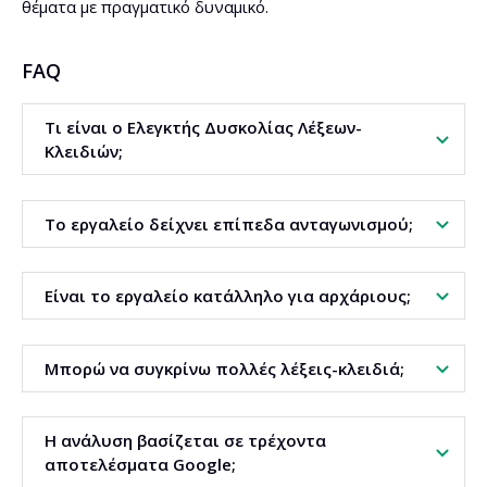
θέματα με πραγματικό δυναμικό.
FAQ
Τι είναι ο Ελεγκτής Δυσκολίας Λέξεων-
Κλειδιών;
Είναι ένα εργαλείο για την εκτίμηση της
Το εργαλείο δείχνει επίπεδα ανταγωνισμού;
ανταγωνιστικότητας των λέξεων-κλειδιών στα οργανικά
αποτελέσματα αναζήτησης.
Ναι. Τα αποτελέσματα παρουσιάζονται ως χαμηλός,
Είναι το εργαλείο κατάλληλο για αρχάριους;
μεσαίος ή υψηλός ανταγωνισμός.
Ναι. Το περιβάλλον εργασίας και η κλίμακα
Μπορώ να συγκρίνω πολλές λέξεις-κλειδιά;
αποτελεσμάτων είναι απλά και εύκολα κατανοητά.
Ναι. Η σύγκριση φράσεων διευκολύνει την επιλογή της
Η ανάλυση βασίζεται σε τρέχοντα
καλύτερης επιλογής.
αποτελέσματα Google;