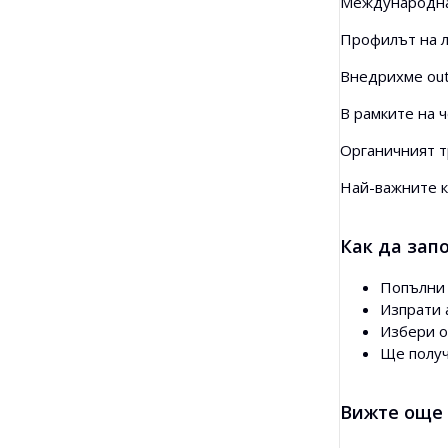
Международна 
Профилът на л
Внедрихме outr
В рамките на ч
Органичният т
Най-важните к
Как да зап
Попълни 
Изпрати 
Избери 
Ще получ
Вижте още