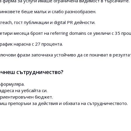
фирма за услуги имаше ограничена видимост в търсачките.
инковете беше малък и слабо разнообразен.
each, гост публикации и digital PR дейности.
етири месеца броят на referring domains се увеличи с 35 про
рафик нарасна с 27 процента.
лючови фрази започнаха устойчиво да се покачват в резулта
очнеш сътрудничество?
формуляра.
адреса на уебсайта си.
ориентировъчен бюджет.
иш препоръки за действия и обхвата на сътрудничеството.