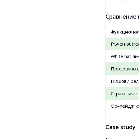
Сравнение 
Функциона
Ръчен outre
White hat л
Прозрачно 
Нишови рел
Стратегия з
Оф-пейдж ко
Case study