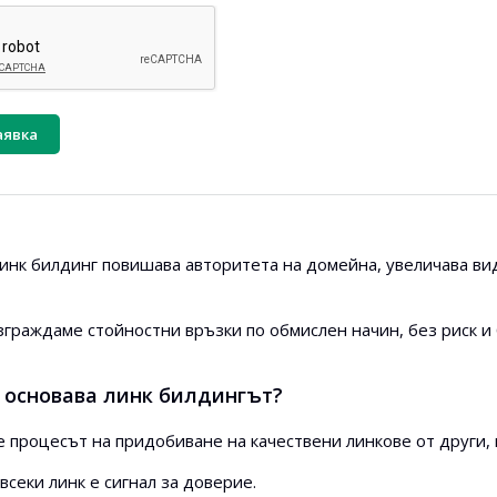
аявка
инк билдинг повишава авторитета на домейна, увеличава ви
зграждаме стойностни връзки по обмислен начин, без риск и
е основава линк билдингът?
е процесът на придобиване на качествени линкове от други
всеки линк е сигнал за доверие.