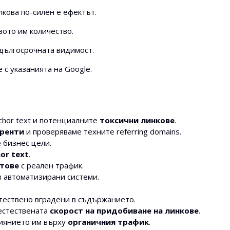
лкова по-силен е ефектът.
овото им количество.
 дългосрочната видимост.
е с указанията на Google.
chor text и потенциалните
токсични линкове
.
уренти
и проверяваме техните referring domains.
 бизнес цели.
or text
.
йтове
с реален трафик.
 автоматизирани системи.
стествено вградени в съдържанието.
естествената
скорост на придобиване на линкове
.
лиянието им върху
органичния трафик
.