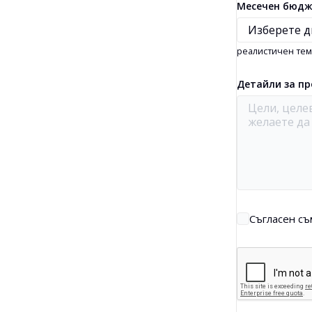
Месечен бюдж
AI генератор на outline
Bulk проверка на обратни връзки
Преводач
реалистичен тем
Преглед на откъс
Детайли за пр
Генератор на идеи за блог постове
Проверка на граматика
Съгласен съ