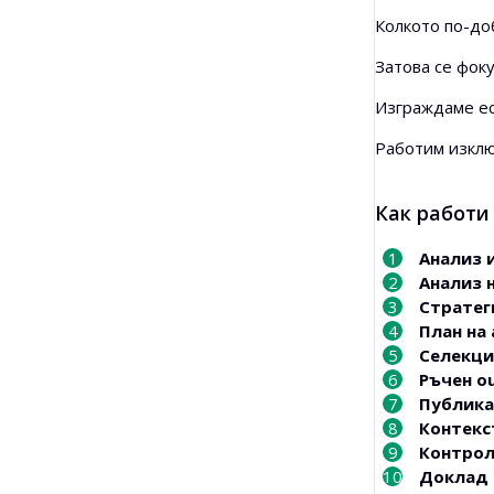
Колкото по-до
Затова се фок
Изграждаме ес
Работим изкл
Как работи
Анализ 
Анализ 
Стратег
План на 
Селекци
Ръчен ou
Публика
Контекс
Контрол
Доклад 