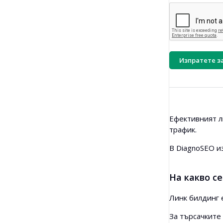
Изпратете з
Ефективният л
трафик.
В DiagnoSEO и
На какво с
Линк билдинг 
За търсачките 