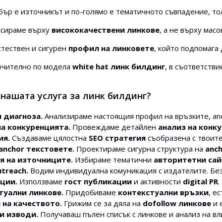
бър е източникът и по-голямо е тематичното съвпадение, то
усираме върху
висококачествени линкове
, а не върху мас
тествен и сигурен
профил на линковете
, който подпомага
ючително по модела
white hat линк билдинг
, в съответстви
 нашата услуга за линк билдинг?
и диагноза.
Анализираме настоящия профил на връзките, an
на конкуренцията.
Провеждаме детайлен
анализ на конк
ия.
Създаваме цялостна
SEO стратегия
съобразена с твоите
anchor текстовете.
Проектираме сигурна структура на
anch
я на източниците.
Избираме тематични
авторитетни са
treach.
Водим индивидуална комуникация с издателите. Без
ции.
Използваме
гост публикации
и активности
digital PR
.
туални линкове.
Придобиваме
контекстуални връзки
, е
 на качеството.
Грижим се за дяла на
dofollow линкове
и 
и изводи.
Получаваш пълен списък с линкове и анализ на в