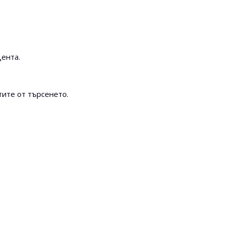
цента.
тите от търсенето.