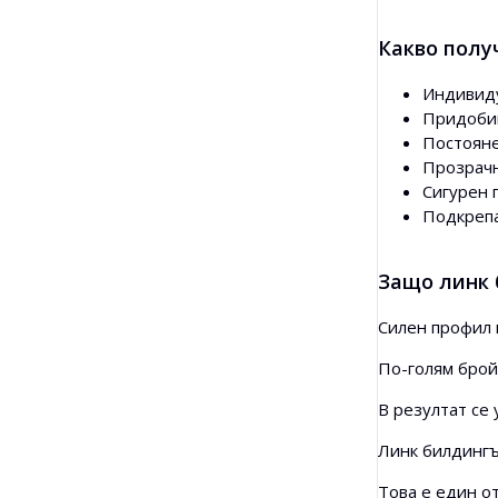
Какво полу
Индивиду
Придоби
Постояне
Прозрачн
Сигурен 
Подкрепа
Защо линк 
Силен профил 
По-голям брой
В резултат се
Линк билдингъ
Това е един о