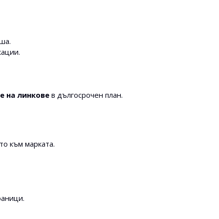
ша.
кации.
е на линкове
в дългосрочен план.
о към марката.
раници.