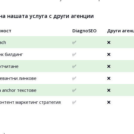
на нашата услуга с други агенции
лност
DiagnoSEO
Други аген
ach
✅
❌
инк билдинг
✅
❌
отчитане
✅
❌
евантни линкове
✅
❌
а anchor текстове
✅
❌
нтент маркетинг стратегия
✅
❌