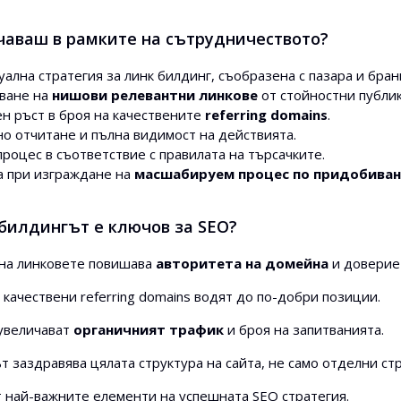
чаваш в рамките на сътрудничеството?
ална стратегия за линк билдинг, съобразена с пазара и бран
ване на
нишови релевантни линкове
от стойностни публи
н ръст в броя на качествените
referring domains
.
о отчитане и пълна видимост на действията.
процес в съответствие с правилата на търсачките.
 при изграждане на
масшабируем процес по придобиван
билдингът е ключов за SEO?
на линковете повишава
авторитета на домейна
и довериет
 качествени referring domains водят до по-добри позиции.
 увеличават
органичният трафик
и броя на запитванията.
т заздравява цялата структура на сайта, не само отделни ст
т най-важните елементи на успешната SEO стратегия.