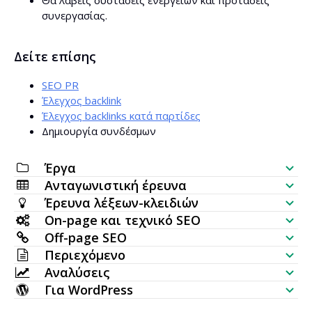
Θα λάβεις συστάσεις ενεργειών και προτάσεις
συνεργασίας.
Δείτε επίσης
SEO PR
Έλεγχος backlink
Έλεγχος backlinks κατά παρτίδες
Δημιουργία συνδέσμων
Έργα
Ανταγωνιστική έρευνα
Λίστα ελέγχου SEO
Έρευνα λέξεων-κλειδιών
Έλεγχος ορατότητας ιστοσελίδας
On-page και τεχνικό SEO
Generator λέξεων-κλειδιών
Off-page SEO
SERP Analyzer
SEO Έλεγχος
Περιεχόμενο
Έλεγχος όγκου αναζήτησης σε παρτίδα
Έλεγχος backlinks
Αναλύσεις
Τοποθέτηση λέξεων-κλειδιών
AI Generator άρθρων
Ιδέες λέξεων-κλειδιών (Ζωντανά δεδομένα)
Για WordPress
Σελίδες με τις περισσότερες συνδέσεις
Έλεγχος κατάταξης λέξης-κλειδιού
HTTP Request
Επεξεργαστής περιεχομένου