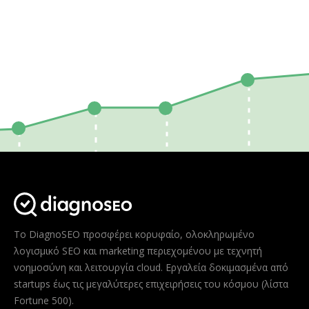
Το DiagnoSEO προσφέρει κορυφαίο, ολοκληρωμένο
λογισμικό SEO και marketing περιεχομένου με τεχνητή
νοημοσύνη και λειτουργία cloud. Εργαλεία δοκιμασμένα από
startups έως τις μεγαλύτερες επιχειρήσεις του κόσμου (λίστα
Fortune 500).