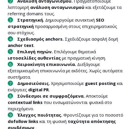
Ανάλυση ανταγωνισμού.
Πραγματοποιούμε
λεπτομερή
ανάλυση ανταγωνισμού
και εξετάζουμε τα
referring domains τους.
Στρατηγική.
Δημιουργούμε συνεκτική
SEO
στρατηγική
προσαρμοσμένη στους επιχειρηματικούς
σου στόχους.
Σχεδιασμός anchors.
Σχεδιάζουμε ασφαλή δομή
anchor text
.
Επιλογή πηγών.
Επιλέγουμε θεματικά
ιστοσελίδες αυθεντίας
με πραγματική κίνηση.
Χειροκίνητη επικοινωνία.
Διεξάγουμε
εξατομικευμένη επικοινωνία με εκδότες. Χωρίς αυτόματα
συστήματα.
Δημοσιεύσεις.
Χρησιμοποιούμε
guest posting
και
ενέργειες
digital PR
.
Σύνδεσμοι σε συμφραζόμενα.
Αποκτούμε
contextual links
που ενσωματώνονται φυσικά στο
περιεχόμενο.
Έλεγχος ποιότητας.
Φροντίζουμε για το ποσοστό
dofollow links
και τη φυσική
ταχύτητα απόκτησης
συνδέσμων
.