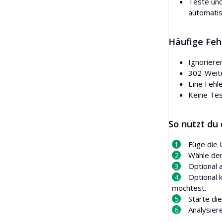
Teste und
automatis
Häufige Feh
Ignoriere
302-Weite
Eine Fehl
Keine Tes
So nutzt du
Füge die 
Wähle den
Optional 
Optional 
möchtest.
Starte di
Analysier