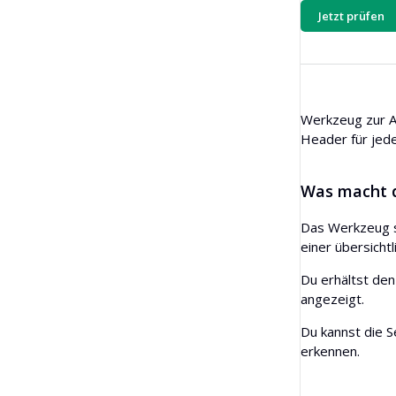
Jetzt prüfen
KI-Gliederungsgenerator
Bulk-Backlink-Checker
Land
Übersetzer
Snippet-Vorschau
Werkzeug zur A
Blogpost-Ideen-Generator
Header für jede
Grammatikprüfung
Was macht d
Das Werkzeug s
einer übersichtl
Du erhältst de
angezeigt.
Du kannst die S
erkennen.