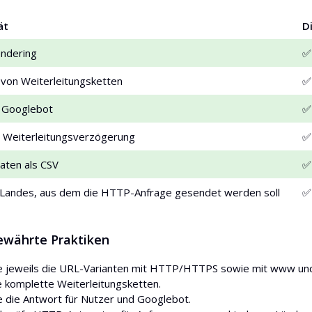
ät
D
endering
✅
von Weiterleitungsketten
✅
t Googlebot
✅
 Weiterleitungsverzögerung
✅
aten als CSV
✅
 Landes, aus dem die HTTP-Anfrage gesendet werden soll
✅
ewährte Praktiken
e jeweils die URL-Varianten mit HTTP/HTTPS sowie mit www u
e komplette Weiterleitungsketten.
e die Antwort für Nutzer und Googlebot.