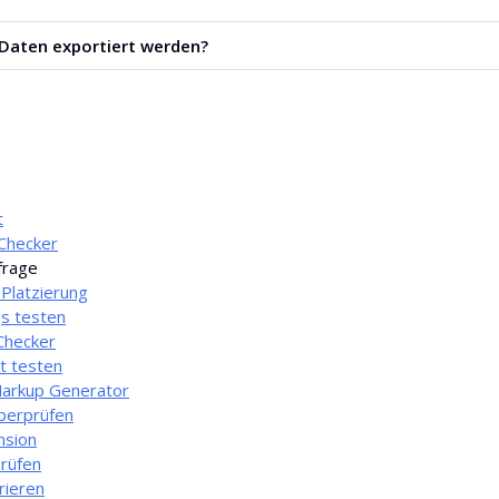
HTTP-Statuscodes werden unterstützt, darunter 200, 301, 302, 4
Daten exportiert werden?
önnen als CSV- oder XLS-Datei exportiert werden.
t
Checker
rage
Platzierung
s testen
Checker
t testen
arkup Generator
berprüfen
nsion
rüfen
rieren