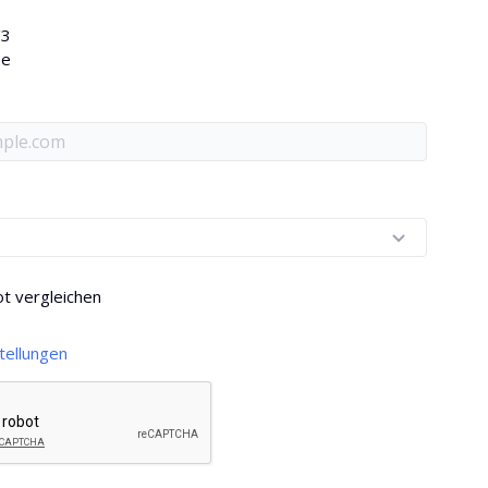
/3
ee
t vergleichen
tellungen
y nutzen, um Seiteninhalte zu erhalten
Rendering