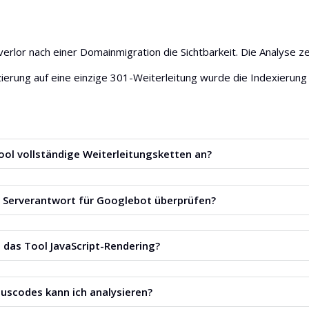
verlor nach einer Domainmigration die Sichtbarkeit. Die Analyse 
erung auf eine einzige 301-Weiterleitung wurde die Indexierung w
ool vollständige Weiterleitungsketten an?
rleitungsschritt ist zusammen mit Status und Antwortzeit sichtbar
e Serverantwort für Googlebot überprüfen?
e Vergleichsfunktion mit Googlebot.
 das Tool JavaScript-Rendering?
 von HTML bei JavaScript-basierten Seiten ist möglich.
uscodes kann ich analysieren?