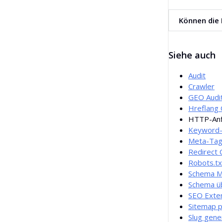
Alle gängigen 
Können die 
Ja. Die Daten k
Siehe auch
Audit
Crawler
GEO Audi
Hreflang 
HTTP-Anf
Keyword-
Meta-Tag
Redirect 
Robots.tx
Schema M
Schema ü
SEO Exte
Sitemap p
Slug gene