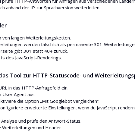
 prüfe HTTP-Antworten für Anfragen aus verschiedenen Ländern. D
ch anhand der IP zur Sprachversion weiterleiten.
ler
n von langen Weiterleitungsketten.
rleitungen werden fälschlich als permanente 301-Weiterleitunge
erseite gibt 301 statt 404 zurück.
ts des JavaScript-Renderings.
 das Tool zur HTTP-Statuscode- und Weiterleitung
URL in das HTTP-Anfragefeld ein.
 User Agent aus.
aktiviere die Option „Mit Googlebot vergleichen“.
konfiguriere erweiterte Einstellungen, wenn du JavaScript rend
e Analyse und prüfe den Antwort-Status.
e Weiterleitungen und Header.