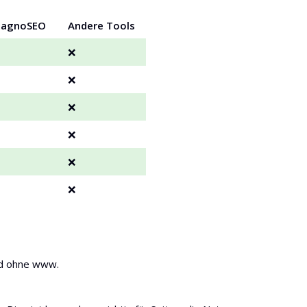
iagnoSEO
Andere Tools
❌
❌
❌
❌
❌
❌
nd ohne www.