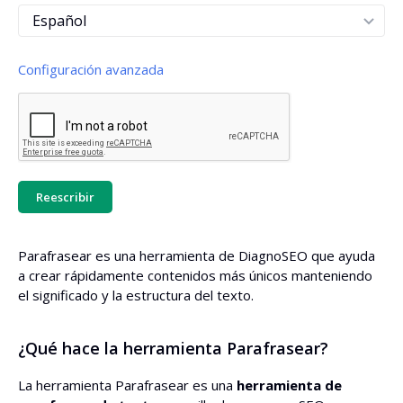
Configuración avanzada
Tono de voz
Tono de voz personalizado
Reescribir
Parafrasear es una herramienta de DiagnoSEO que ayuda
Agregar una introducción
a crear rápidamente contenidos más únicos manteniendo
el significado y la estructura del texto.
Agregar un resumen
¿Qué hace la herramienta Parafrasear?
Acortar oraciones a 20 palabras
La herramienta Parafrasear es una
herramienta de
Dividir texto en párrafos de hasta 100 palabras por