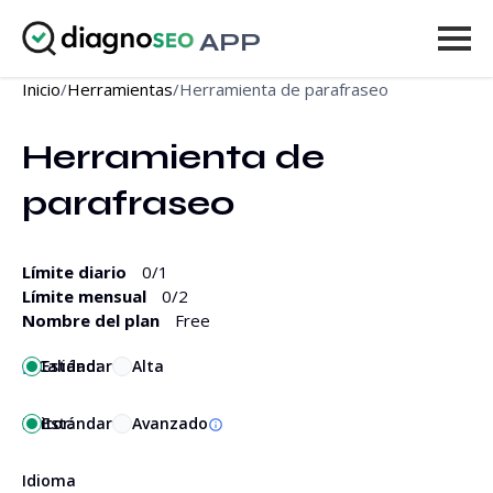
APP
Inicio
/
Herramientas
/
Herramienta de parafraseo
Herramientas
Herramienta de 
Precios
parafraseo
Más
Iniciar sesión
Límite diario
0
/1
Límite mensual
0
/2
MEJORAR
Nombre del plan
Free
Calidad:
Estándar
Alta
Editor:
Estándar
Avanzado
Idioma