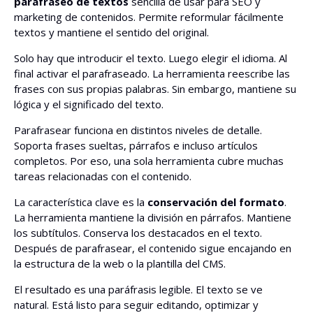
parafraseo de textos
sencilla de usar para SEO y
párrafo
marketing de contenidos. Permite reformular fácilmente
textos y mantiene el sentido del original.
Agregar formato HTML
Solo hay que introducir el texto. Luego elegir el idioma. Al
final activar el parafraseado. La herramienta reescribe las
No escribir más de 5 oraciones por párrafo
frases con sus propias palabras. Sin embargo, mantiene su
lógica y el significado del texto.
Separar párrafos con encabezados >
Parafrasear funciona en distintos niveles de detalle.
Soporta frases sueltas, párrafos e incluso artículos
Reescribir voz pasiva a voz activa
completos. Por eso, una sola herramienta cubre muchas
tareas relacionadas con el contenido.
Corregir
La característica clave es la
conservación del formato
.
La herramienta mantiene la división en párrafos. Mantiene
Redactar título meta
los subtítulos. Conserva los destacados en el texto.
Después de parafrasear, el contenido sigue encajando en
la estructura de la web o la plantilla del CMS.
Redactar descripción meta
El resultado es una paráfrasis legible. El texto se ve
natural. Está listo para seguir editando, optimizar y