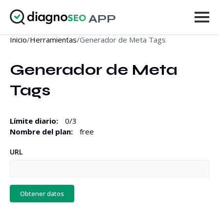
APP
Inicio
/
Herramientas
/
Generador de Meta Tags
Herramientas
Generador de Meta 
Precios
Tags
Más
Iniciar sesión
Límite diario
:
0
/
3
Nombre del plan
:
free
MEJORAR
URL
Obtener datos