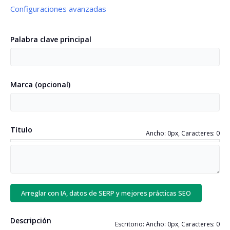
Configuraciones avanzadas
Idioma de tu página
Palabra clave principal
Detectar idioma
Marca
(
opcional
)
Idioma de traducción
(
opcional
)
Título
Ancho: 0px, Caracteres: 0
Contenido de la página o código fuente
(
opcional
)
Arreglar con IA, datos de SERP y mejores prácticas SEO
Descripción
Escritorio: Ancho: 0px, Caracteres: 0