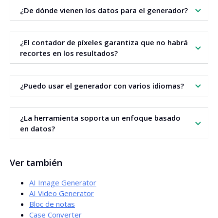
Sí. El generador se centra en dos metaetiquetas. Gracias a
¿De dónde vienen los datos para el generador?
ello perfecciona el mensaje y la legibilidad.
La herramienta utiliza datos de los
resultados de
¿El contador de píxeles garantiza que no habrá
búsqueda
. Analiza palabras frecuentemente usadas en
recortes en los resultados?
títulos y descripciones.
El contador minimiza el riesgo de que los fragmentos se
¿Puedo usar el generador con varios idiomas?
recorten. Facilita la adaptación del ancho a los estándares
de los resultados.
Sí. Hay ajustes de idioma y detección de idioma
¿La herramienta soporta un enfoque basado
disponibles. La traducción es opcional.
en datos?
Sí. El generador basa sus propuestas en datos de los
Ver también
resultados de búsqueda
. Es un enfoque
basado en
datos
.
AI Image Generator
AI Video Generator
Bloc de notas
Case Converter