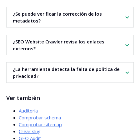
Sí. Utiliza el índice SimHash para identificar páginas
¿Se puede verificar la corrección de los
similares y duplicadas.
metadatos?
Sí. La herramienta analiza los títulos, meta description y su
¿SEO Website Crawler revisa los enlaces
longitud en píxeles.
externos?
Sí. Reporta los enlaces externos con los códigos 404, 301,
¿La herramienta detecta la falta de política de
302 y 500.
privacidad?
Sí. Comprueba la presencia de un enlace a la política de
Ver también
privacidad en cada página.
Auditoría
Comprobar schema
Comprobar sitemap
Crear slug
GEO Audit