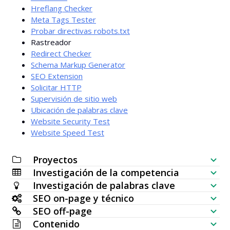
Hreflang Checker
Meta Tags Tester
Probar directivas robots.txt
Rastreador
Redirect Checker
Schema Markup Generator
SEO Extension
Solicitar HTTP
Supervisión de sitio web
Ubicación de palabras clave
Website Security Test
Website Speed Test
Proyectos
Investigación de la competencia
Lista de comprobación SEO
Investigación de palabras clave
Comprobador de visibilidad web
SEO on-page y técnico
Generador de palabras clave
SEO off-page
Analizador SERP
Auditoría SEO
Contenido
Comprobador de volumen de búsqueda en masa
Comprobador de backlinks