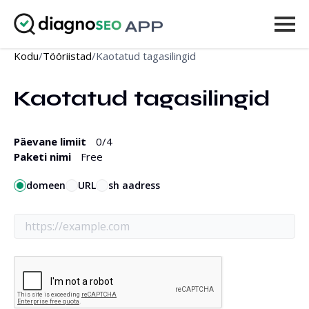
APP
Kodu
/
Tööriistad
/
Kaotatud tagasilingid
Tööriistad
Kaotatud tagasilingid
Hinnakiri
Rohkem
Päevane limiit
0
/4
Paketi nimi
Free
Logi sisse
domeen
URL
sh aadress
UUENDA