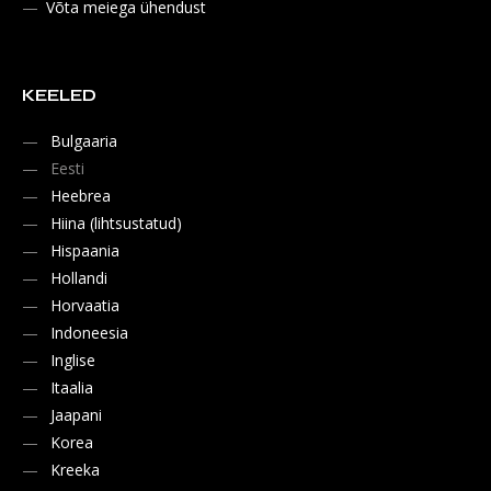
Võta meiega ühendust
KEELED
Bulgaaria
Eesti
Heebrea
Hiina (lihtsustatud)
Hispaania
Hollandi
Horvaatia
Indoneesia
Inglise
Itaalia
Jaapani
Korea
Kreeka