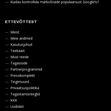
Kuidas kontrollida märksõnade populaarsust Google’is?
ETTEVÕTTEST
Meist
Meie andmed
Kasutusjuhud
Teekaart
Must reede
Tagasiside
Partnerprogrammid
Pressikomplekt
Tingimused
Privaatsuspoliitika
Tagastamisreeglid
KKK
Uudiskiri