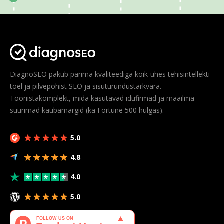
DiagnoSEO pakub parima kvaliteediga kõik-ühes tehisintellekti
toel ja pilvepõhist SEO ja sisuturundustarkvara.
Tööriistakomplekt, mida kasutavad idufirmad ja maailma
suurimad kaubamärgid (ka Fortune 500 hulgas).
5.0
4.8
4.0
5.0