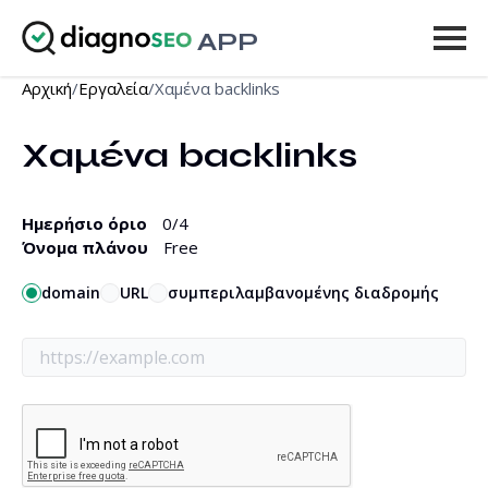
APP
Αρχική
/
Εργαλεία
/
Χαμένα backlinks
Εργαλεία
Χαμένα backlinks
Τιμοκατάλογος
Περισσότερα
Ημερήσιο όριο
0
/4
Όνομα πλάνου
Free
Είσοδος
domain
URL
συμπεριλαμβανομένης διαδρομής
ΑΝΑΒΆΘΜΙΣΗ