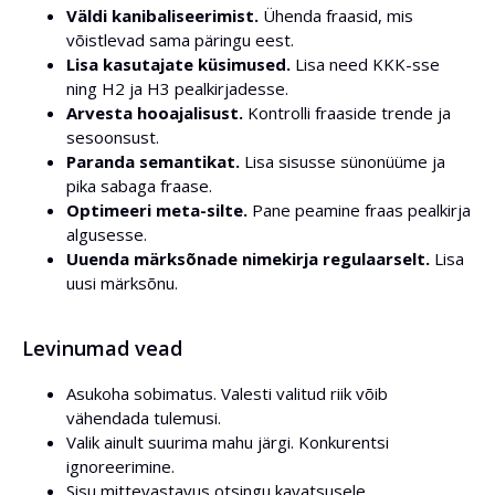
Väldi kanibaliseerimist.
Ühenda fraasid, mis
võistlevad sama päringu eest.
Lisa kasutajate küsimused.
Lisa need KKK-sse
ning H2 ja H3 pealkirjadesse.
Arvesta hooajalisust.
Kontrolli fraaside trende ja
sesoonsust.
Paranda semantikat.
Lisa sisusse sünonüüme ja
pika sabaga fraase.
Optimeeri meta-silte.
Pane peamine fraas pealkirja
algusesse.
Uuenda märksõnade nimekirja regulaarselt.
Lisa
uusi märksõnu.
Levinumad vead
Asukoha sobimatus. Valesti valitud riik võib
vähendada tulemusi.
Valik ainult suurima mahu järgi. Konkurentsi
ignoreerimine.
Sisu mittevastavus otsingu kavatsusele.