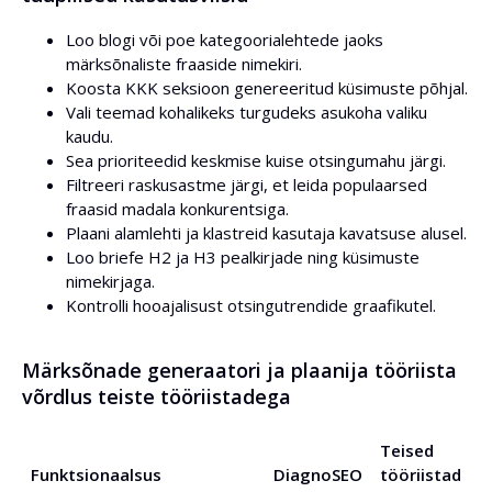
Loo blogi või poe kategoorialehtede jaoks
märksõnaliste fraaside nimekiri.
Koosta KKK seksioon genereeritud küsimuste põhjal.
Vali teemad kohalikeks turgudeks asukoha valiku
kaudu.
Sea prioriteedid keskmise kuise otsingumahu järgi.
Filtreeri raskusastme järgi, et leida populaarsed
fraasid madala konkurentsiga.
Plaani alamlehti ja klastreid kasutaja kavatsuse alusel.
Loo briefe H2 ja H3 pealkirjade ning küsimuste
nimekirjaga.
Kontrolli hooajalisust otsingutrendide graafikutel.
Märksõnade generaatori ja plaanija tööriista
võrdlus teiste tööriistadega
Teised
Funktsionaalsus
DiagnoSEO
tööriistad