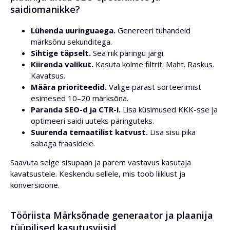
saidiomanikke?
Lühenda uuringuaega.
Genereeri tuhandeid
märksõnu sekunditega.
Sihtige täpselt.
Sea riik päringu järgi.
Kiirenda valikut.
Kasuta kolme filtrit. Maht. Raskus.
Kavatsus.
Määra prioriteedid.
Valige pärast sorteerimist
esimesed 10–20 märksõna.
Paranda SEO-d ja CTR-i.
Lisa küsimused KKK-sse ja
optimeeri saidi uuteks päringuteks.
Suurenda temaatilist katvust.
Lisa sisu pika
sabaga fraasidele.
Saavuta selge sisupaan ja parem vastavus kasutaja
kavatsustele. Keskendu sellele, mis toob liiklust ja
konversioone.
Tööriista Märksõnade generaator ja plaanija
tüüpilised kasutusviisid