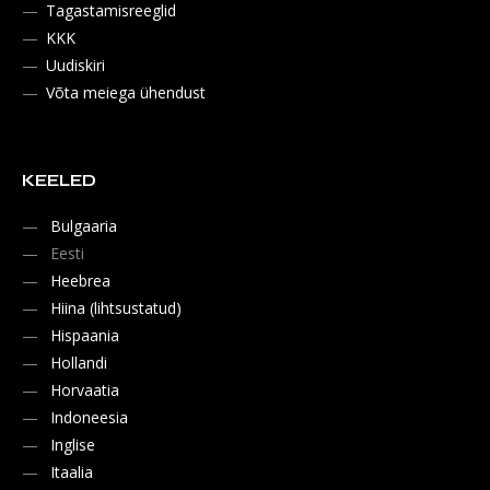
Tagastamisreeglid
KKK
Uudiskiri
Võta meiega ühendust
KEELED
Bulgaaria
Eesti
Heebrea
Hiina (lihtsustatud)
Hispaania
Hollandi
Horvaatia
Indoneesia
Inglise
Itaalia