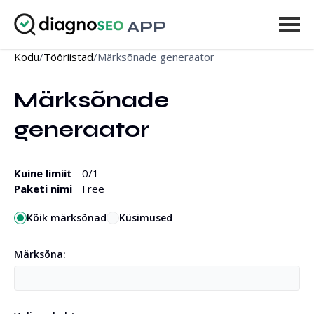
APP
Kodu
/
Tööriistad
/
Märksõnade generaator
Tööriistad
Märksõnade 
Hinnakiri
generaator
Rohkem
Logi sisse
Kuine limiit
0
/1
Paketi nimi
Free
UUENDA
Kõik märksõnad
Küsimused
Märksõna: