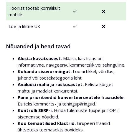
Tööriist töötab korralikult
✅
❌
mobiilis
Loe ja lihtne UX
✅
❌
Nõuanded ja head tavad
Alusta kavatsusest.
Määra, kas fraas on
informatiivne, navigeeriv, kommertslik või tehinguline.
Kohanda sisuvormingut.
Loo artikkel, võrdlus,
juhend või tootekategooria leht.
Analüüsi mahu ja raskusastet.
Eelista kõrget
mahtu ja madalat konkurentsi.
Pane prioriteedid konverteeruvatele fraasidele.
Esiteks kommerts- ja tehingupäringud.
Kontrolli SERP-i.
Hinda tulemuste tüüpe ja TOP-i
sisenemise nõudeid.
Koo temaatilised klastrid.
Grupeeri fraasid
ühtseteks teemasektsioonideks.