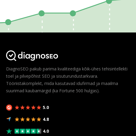
DiagnoSEO pakub parima kvaliteediga kõik-ühes tehisintellekti
toel ja pilvepõhist SEO ja sisuturundustarkvara.
Tööriistakomplekt, mida kasutavad idufirmad ja maailma
suurimad kaubamärgid (ka Fortune 500 hulgas).
5.0
4.8
4.0