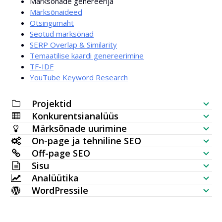
Märksõnade genereerija
Märksõnaideed
Otsingumaht
Seotud märksõnad
SERP Overlap & Similarity
Temaatilise kaardi genereerimine
TF-IDF
YouTube Keyword Research
Projektid
Konkurentsianalüüs
SEO kontrollnimekiri
Märksõnade uurimine
Veebilehe nähtavuse kontroll
On-page ja tehniline SEO
Märksõnade generaator
Off-page SEO
SERP-analüsaator
SEO audit
Sisu
Mahu kontroll hulgis
Tagasilinkide kontrollija
Analüütika
Märksõna paigutus
AI artikli generaator
Märksõnade ideed (reaalaegsed andmed)
WordPressile
Enim lingitud lehed
Märksõnade positsioonide kontroll
HTTP-päring
Sisu redaktor
WordPressi SEO plugin
Teemakaardi generaator
Uued tagasilinkid
Hulgi indekseerimise kontroll
Veebisaidi monitooring