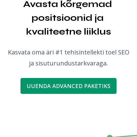
Avasta kõrgemad 
positsioonid ja 
kvaliteetne liiklus
Kasvata oma äri #1 tehisintellekti toel SEO
ja sisuturundustarkvaraga.
UUENDA ADVANCED PAKETIKS