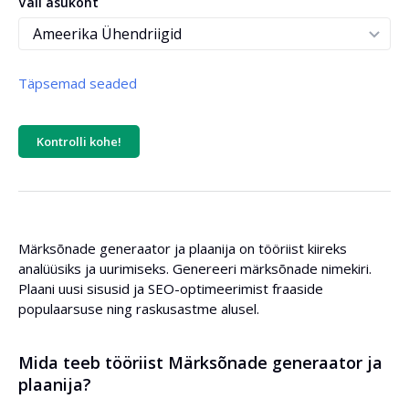
Vali asukoht
Täpsemad seaded
Sorteeri:
Kontrolli kohe!
Sorteerimisjärjestus:
Märksõnade generaator ja plaanija on tööriist kiireks
analüüsiks ja uurimiseks. Genereeri märksõnade nimekiri.
Otsingumaht:
Plaani uusi sisusid ja SEO-optimeerimist fraaside
populaarsuse ning raskusastme alusel.
(0/tühi => piirang puudub)
Mida teeb tööriist Märksõnade generaator ja
Märksõna raskus:
plaanija?