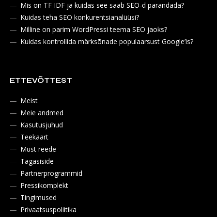
Mis on TF IDF ja kuidas see saab SEO-d parandada?
Kuidas teha SEO konkurentsianalüüsi?
Milline on parim WordPressi teema SEO jaoks?
Kuidas kontrollida märksõnade populaarsust Google’is?
ETTEVÕTTEST
Meist
Meie andmed
Kasutusjuhud
Teekaart
Must reede
Tagasiside
Partnerprogrammid
Pressikomplekt
Tingimused
Privaatsuspoliitika