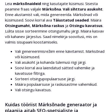
Leia
märksõnaideid
ning kasutajate küsimusi. Sisesta
(0/tühi => piirang puudub)
peamine fraas väljale
Märksõna
.
Vali sihtturu asukoht
.
Enne alustamist vali, mida genereerida. Märksõnad või
Otsingu kavatsus:
küsimused. Soovi korral ava
Täiustatud seaded
. Määra
Otsingumaht
,
Märksõna raskus
ja
Otsingu kavatsus
.
Lülita sisse sorteerimine otsingumahu järgi. Määra kasvav
või kahanev järjestus. Saad nimekirja soovitusi, mis on
Märksõnade limiit lehe kohta
valmis sisupaani koostamiseks.
Vali genereerimisrežiim enne käivitamist. Märksõnad
või küsimused.
(Valikuline) Vali tõlke keel
Vali asukoht ja kohanda tulemusi riigi järgi.
Soovi korral ava laiendatud sätted vahemike ja
kavatsuse filtriga.
Sorteeri otsingupopulaarsuse järgi.
Määra populaarsuse ja raskusastme vahemikud.
Vali otsingu kavatsus.
Kuidas tööriist Märksõnade generaator ja
plaanija aitab SEO-spetsialiste ja