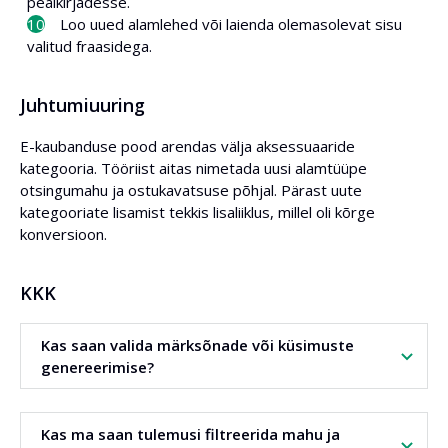
pealkirjadesse.
Loo uued alamlehed või laienda olemasolevat sisu
valitud fraasidega.
Juhtumiuuring
E-kaubanduse pood arendas välja aksessuaaride
kategooria. Tööriist aitas nimetada uusi alamtüüpe
otsingumahu ja ostukavatsuse põhjal. Pärast uute
kategooriate lisamist tekkis lisaliiklus, millel oli kõrge
konversioon.
KKK
Kas saan valida märksõnade või küsimuste
genereerimise?
Jah. Vali enne alustamist režiim. Genereeri märksõnad või
Kas ma saan tulemusi filtreerida mahu ja
küsimused.