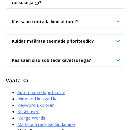
raskuse järgi?
Jah. Täiustatud seadetes sea mahu ja raskuse vahemikud.
Kas saan töötada kindlal turul?
Jah. Vali asukoht. Genereeri tulemused, mis on kohandatud
Kuidas määrata teemade prioriteedid?
sihtriigile.
Lülita sisse sorteerimine mahu järgi. Sea kahanev järjestus.
Kas saan sisu sobitada kavatsusega?
Vali kõrgeima potentsiaaliga ja madala konkurentsiga
teemad.
Jah. Kasuta otsingukavatsuse filtrit. Kohanda sisu kasutaja
Vaata ka
ootustele.
Automaatne lõpetamine
Inimesed küsivad ka
Keyword Explorer
Küsimused
Merge Words
Märksõna raskuse hindamine