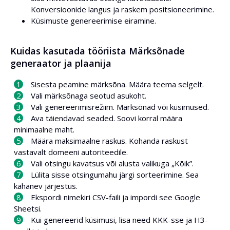
Konversioonide langus ja raskem positsioneerimine.
Küsimuste genereerimise eiramine.
Kuidas kasutada tööriista Märksõnade
generaator ja plaanija
Sisesta peamine märksõna. Määra teema selgelt.
Vali märksõnaga seotud asukoht.
Vali genereerimisrežiim. Märksõnad või küsimused.
Ava täiendavad seaded. Soovi korral määra
minimaalne maht.
Määra maksimaalne raskus. Kohanda raskust
vastavalt domeeni autoriteedile.
Vali otsingu kavatsus või alusta valikuga „Kõik”.
Lülita sisse otsingumahu järgi sorteerimine. Sea
kahanev järjestus.
Ekspordi nimekiri CSV-faili ja impordi see Google
Sheetsi.
Kui genereerid küsimusi, lisa need KKK-sse ja H3-