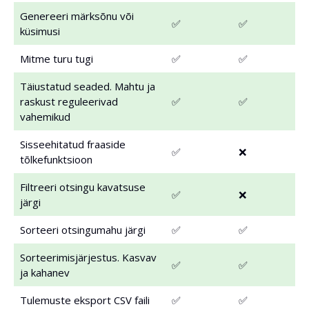
Genereeri märksõnu või
✅
✅
küsimusi
Mitme turu tugi
✅
✅
Täiustatud seaded. Mahtu ja
raskust reguleerivad
✅
✅
vahemikud
Sisseehitatud fraaside
✅
❌
tõlkefunktsioon
Filtreeri otsingu kavatsuse
✅
❌
järgi
Sorteeri otsingumahu järgi
✅
✅
Sorteerimisjärjestus. Kasvav
✅
✅
ja kahanev
Tulemuste eksport CSV faili
✅
✅