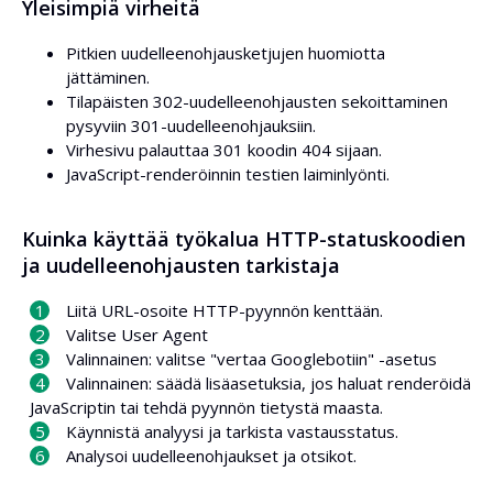
Yleisimpiä virheitä
Pitkien uudelleenohjausketjujen huomiotta
jättäminen.
Tilapäisten 302-uudelleenohjausten sekoittaminen
pysyviin 301-uudelleenohjauksiin.
Virhesivu palauttaa 301 koodin 404 sijaan.
JavaScript-renderöinnin testien laiminlyönti.
Kuinka käyttää työkalua HTTP-statuskoodien
ja uudelleenohjausten tarkistaja
Liitä URL-osoite HTTP-pyynnön kenttään.
Valitse User Agent
Valinnainen: valitse "vertaa Googlebotiin" -asetus
Valinnainen: säädä lisäasetuksia, jos haluat renderöidä
JavaScriptin tai tehdä pyynnön tietystä maasta.
Käynnistä analyysi ja tarkista vastausstatus.
Analysoi uudelleenohjaukset ja otsikot.