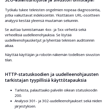
Työkalu tukee teknisten ongelmien nopeaa diagnosointia,
jotka vaikuttavat indeksointiin. Yksittäisen URL-osoitteen
analyysi kestää yleensä muutaman sekunnin.
Se auttaa tunnistamaan 4xx- ja 5xx-virheitä sekä
virheellisiä uudelleenohjauksia. Se löytää
uudelleenohjausketjut ja lyhentää teknisen auditoinnin
aikaa.
Näyttää käyttäjän ja robotin näkemän todellisen sivuston
tilan.
HTTP-statuskoodien ja uudelleenohjausten
tarkistajan tyypillisiä käyttötapauksia
Tarkista, palauttaako palvelin oikean statuskoodin
200.
Analysoi 301- ja 302-uudelleenohjaukset sekä niiden
järjestyksen.