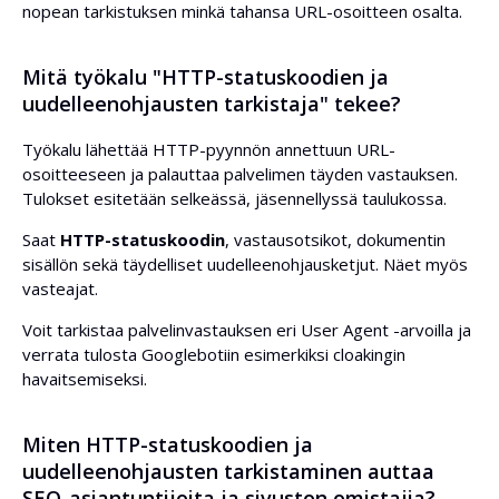
nopean tarkistuksen minkä tahansa URL-osoitteen osalta.
Mitä työkalu "HTTP-statuskoodien ja
uudelleenohjausten tarkistaja" tekee?
Työkalu lähettää HTTP-pyynnön annettuun URL-
osoitteeseen ja palauttaa palvelimen täyden vastauksen.
Tulokset esitetään selkeässä, jäsennellyssä taulukossa.
Saat
HTTP-statuskoodin
, vastausotsikot, dokumentin
sisällön sekä täydelliset uudelleenohjausketjut. Näet myös
vasteajat.
Voit tarkistaa palvelinvastauksen eri User Agent -arvoilla ja
verrata tulosta Googlebotiin esimerkiksi cloakingin
havaitsemiseksi.
Miten HTTP-statuskoodien ja
uudelleenohjausten tarkistaminen auttaa
SEO-asiantuntijoita ja sivuston omistajia?