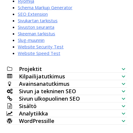
Ryömijä
Schema Markup Generator
SEO Extension
Sivukartan tarkistus
Sivuston seuranta
Skeeman tarkistus
Slug-muunnin
Website Security Test
Website Speed Test
Projektit
Kilpailijatutkimus
SEO-tarkistuslista
Avainsanatutkimus
Sivuston näkyvyyden tarkistus
Sivun ja tekninen SEO
Avainsanageneraattori
Sivun ulkopuolinen SEO
SERP-analyysi
SEO-auditointi
Sisältö
Joukkohakumäärien tarkistus
Takaisinlinkkien tarkistus
Analytiikka
Avainsanan sijoittelu
AI-artikkeligeneraattori
Avainsanaideat (reaaliaikaiset tiedot)
WordPressille
Eniten linkitetyt sivut
Avainsanan sijoitustarkistin
HTTP-pyyntö
Sisältöeditori
WordPress SEO -laajennus
Aihekartageneraattori