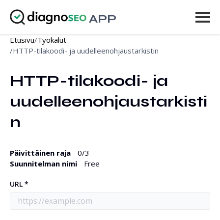
APP
Etusivu
/
Työkalut
Työkalut
/
HTTP-tilakoodi- ja uudelleenohjaustarkistin
Hinnoittelu
HTTP-tilakoodi- ja 
Lisää
uudelleenohjaustarkisti
Kirjaudu sisään
n
PÄIVITÄ
Päivittäinen raja
0
/3
Suunnitelman nimi
Free
URL *