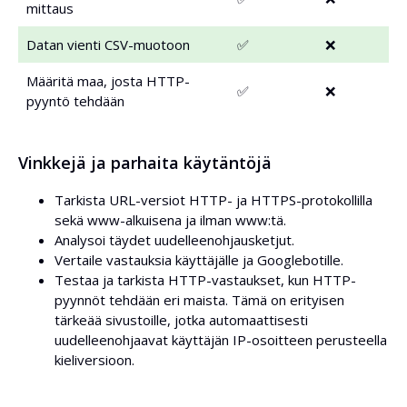
mittaus
Datan vienti CSV-muotoon
✅
❌
Määritä maa, josta HTTP-
✅
❌
pyyntö tehdään
Vinkkejä ja parhaita käytäntöjä
Tarkista URL-versiot HTTP- ja HTTPS-protokollilla
sekä www-alkuisena ja ilman www:tä.
Analysoi täydet uudelleenohjausketjut.
Vertaile vastauksia käyttäjälle ja Googlebotille.
Testaa ja tarkista HTTP-vastaukset, kun HTTP-
pyynnöt tehdään eri maista. Tämä on erityisen
tärkeää sivustoille, jotka automaattisesti
uudelleenohjaavat käyttäjän IP-osoitteen perusteella
kieliversioon.