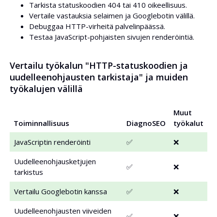
Tarkista statuskoodien 404 tai 410 oikeellisuus.
Vertaile vastauksia selaimen ja Googlebotin välillä.
Debuggaa HTTP-virheitä palvelinpäässä.
Testaa JavaScript-pohjaisten sivujen renderöintiä.
Vertailu työkalun "HTTP-statuskoodien ja
uudelleenohjausten tarkistaja" ja muiden
työkalujen välillä
Muut
Toiminnallisuus
DiagnoSEO
työkalut
JavaScriptin renderöinti
✅
❌
Uudelleenohjausketjujen
✅
❌
tarkistus
Vertailu Googlebotin kanssa
✅
❌
Uudelleenohjausten viiveiden
✅
❌