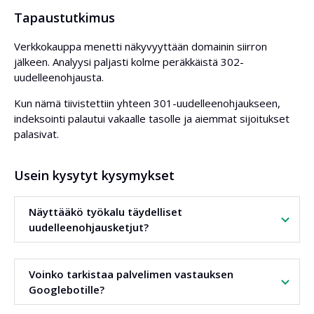
Tapaustutkimus
Verkkokauppa menetti näkyvyyttään domainin siirron
jälkeen. Analyysi paljasti kolme peräkkäistä 302-
uudelleenohjausta.
Kun nämä tiivistettiin yhteen 301-uudelleenohjaukseen,
indeksointi palautui vakaalle tasolle ja aiemmat sijoitukset
palasivat.
Usein kysytyt kysymykset
Näyttääkö työkalu täydelliset
uudelleenohjausketjut?
Kyllä. Jokainen uudelleenohjausvaihe näkyy yhdessä tilan ja
Voinko tarkistaa palvelimen vastauksen
vasteajan kanssa.
Googlebotille?