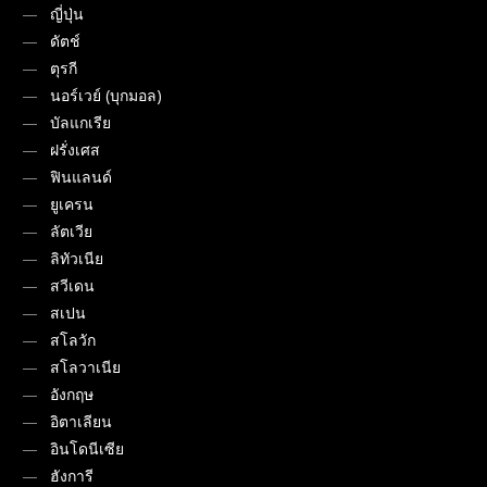
ญี่ปุ่น
ดัตช์
ตุรกี
นอร์เวย์ (บุกมอล)
บัลแกเรีย
ฝรั่งเศส
ฟินแลนด์
ยูเครน
ลัตเวีย
ลิทัวเนีย
สวีเดน
สเปน
สโลวัก
สโลวาเนีย
อังกฤษ
อิตาเลียน
อินโดนีเซีย
ฮังการี