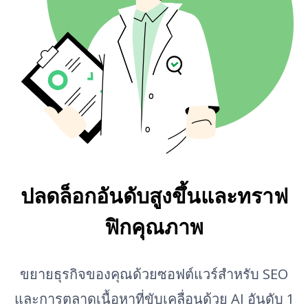
ตัวสร้างหัวข้อ AI
เติมข้อความอัตโนมัติ
โดเมนระดับบนสุดที่ลิงก์
ตัวสร้างโครงร่าง AI
ตรวจสอบแบ็กลิงก์จำนวนมาก
นักแปลภาษา
ดูตัวอย่าง Snippet
ตัวสร้างไอเดียโพสต์บล็อก
ตรวจสอบไวยากรณ์
ปลดล็อกอันดับสูงขึ้นและทราฟ
ฟิกคุณภาพ
ขยายธุรกิจของคุณด้วยซอฟต์แวร์สำหรับ SEO
และการตลาดเนื้อหาที่ขับเคลื่อนด้วย AI อันดับ 1