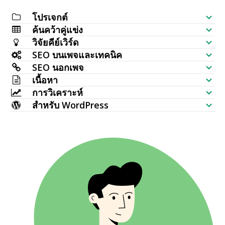
โปรเจกต์
ค้นคว้าคู่แข่ง
รายการตรวจสอบ SEO
วิจัยคีย์เวิร์ด
เช็กการมองเห็นเว็บไซต์
SEO บนเพจและเทคนิค
ตัวสร้างคีย์เวิร์ด
SEO นอกเพจ
วิเคราะห์ SERP
ตรวจสอบ SEO
เนื้อหา
เช็กปริมาณค้นหาจำนวนมาก
ตัวตรวจสอบแบ็กลิงก์
การวิเคราะห์
ตำแหน่งคีย์เวิร์ด
ตัวสร้างบทความ AI
ไอเดียคีย์เวิร์ด (ข้อมูลสด)
สำหรับ WordPress
หน้าที่มีลิงก์มากที่สุด
ตรวจสอบอันดับคีย์เวิร์ด
HTTP Request
เครื่องมือแก้ไขเนื้อหา
ปลั๊กอิน SEO สำหรับ WordPress
ตัวสร้างแผนที่หัวข้อ
แบ็กลิงก์ใหม่
ตรวจสอบการจัดทำดัชนีจำนวนมาก
การตรวจสอบเว็บไซต์
ตัวสร้างแท็กเมตา
ธีม WordPress หลายแบบ
TF IDF
แบ็กลิงก์ที่หายไป
เช็ก SERP
ตรวจครอบคลุมเว็บไซต์
ทำให้ AI เป็นมนุษย์
คีย์เวิร์ดที่เกี่ยวข้อง
แบ็กลิงก์ที่เสีย
ตัวเขียนบทความ AI ใหม่
คำถาม
การกระจายข้อความลิงก์
แปลงประโยคใหม่
ผู้คนยังถาม
ตำแหน่งแบ็กลิงก์