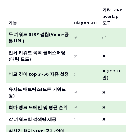
기타 SERP
overlap
기능
DiagnoSEO
도구
두 키워드 SERP 겹침(Venn+공
✅
✅
통 URL)
전체 키워드 목록 클러스터링
✅
❌
(대량 모드)
❌ (top 10
비교 깊이 top 3~50 자유 설정
✅
만)
유사도 매트릭스(모든 키워드
✅
❌
쌍)
최다 랭크 도메인 및 평균 순위
✅
❌
각 키워드별 검색량 제공
✅
❌
실시간 현지 SERP(국가/언어