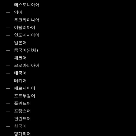
에스토니아어
영어
우크라이나어
이탈리아어
인도네시아어
일본어
중국어(간체)
체코어
크로아티아어
태국어
터키어
페르시아어
포르투갈어
폴란드어
프랑스어
핀란드어
한국어
헝가리어