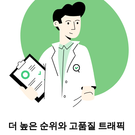
AI 자연화
연관 키워드
끊어진 백링크
AI 기사 리라이터
질문
앵커 텍스트 분포
바꿔쓰기
사람들이 함께 묻는 질문
백링크 위치
AI 제목 생성기
자동완성
링크하는 TLD
AI 아웃라인 생성기
대량 백링크 확인기
번역기
스니펫 미리보기
블로그 글 아이디어 생성기
문법 검사
더 높은 순위와 고품질 트래픽 