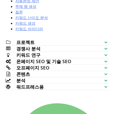
자동완성 제안
주제 맵 생성
질문
키워드 난이도 분석
키워드 생성
키워드 아이디어
프로젝트
경쟁사 분석
SEO 체크리스트
키워드 연구
웹사이트 가시성 확인기
온페이지 SEO 및 기술 SEO
키워드 생성기
오프페이지 SEO
SERP 분석기
SEO 감사
콘텐츠
대량 검색량 확인기
백링크 확인기
분석
키워드 배치
AI 기사 생성기
키워드 아이디어 (실시간 데이터)
워드프레스용
가장 많이 연결된 페이지
키워드 순위 확인기
HTTP 요청
콘텐츠 에디터
워드프레스 SEO 플러그인
토픽 맵 생성기
새로운 백링크
대량 인덱스 확인기
웹사이트 모니터링
메타 태그 생성기
다중 워드프레스 테마
TF IDF
사라진 백링크
SERP 확인기
웹사이트 크롤러