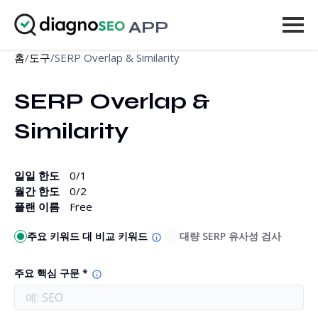
APP
홈
/
도구
/
SERP Overlap & Similarity
도구
SERP Overlap & 
가격
Similarity
더 보기
로그인
일일 한도
0
/1
월간 한도
0
/2
플랜 이름
업그레이드
Free
주요 키워드 대 비교 키워드
대량 SERP 유사성 검사
주요 핵심 구문 *