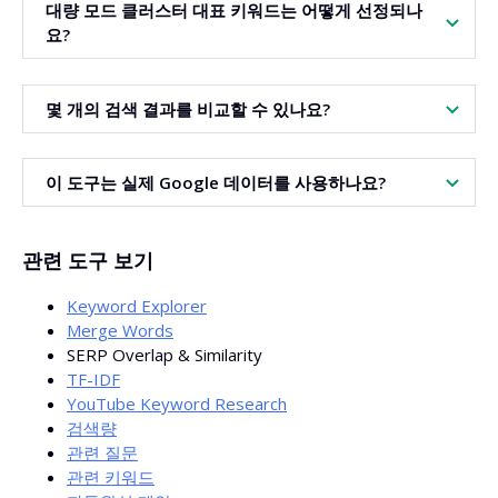
대량 모드 클러스터 대표 키워드는 어떻게 선정되나
둘 다 랭크될 수 있습니다. 임계값 이하라면 별도의 페이지를
요?
만드는 게 대부분 더 좋습니다.
가장 높은 검색량 기준으로 결정됩니다. 동률일 경우 결과 제
몇 개의 검색 결과를 비교할 수 있나요?
목 내 빈도가 더 높은 키워드가 선정되며, 마지막 기준은 리스
트 내 순위입니다.
상위 10, 20, 30, 40, 50개의 유기적 결과를 비교할 수 있습니
이 도구는 실제 Google 데이터를 사용하나요?
다. 더 깊게 검사할수록 키워드당 10개 추가 검색마다 1 크레
딧이 더 사용됩니다.
네. 각 검사는 현재의 현지 Google 결과를 불러오며, 유사도는
관련 도구 보기
사용자가 공략하는 시장에 맞춰 나타납니다.
Keyword Explorer
Merge Words
SERP Overlap & Similarity
TF-IDF
YouTube Keyword Research
검색량
관련 질문
관련 키워드