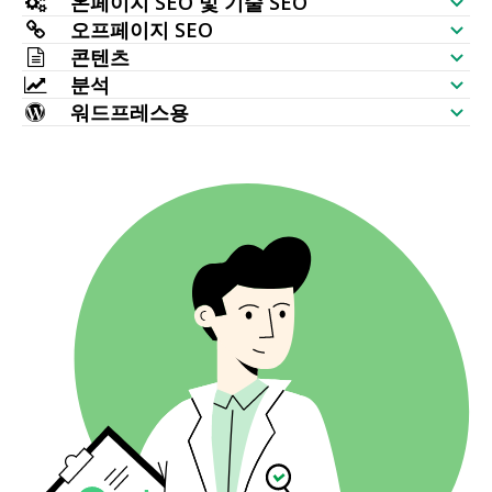
온페이지 SEO 및 기술 SEO
키워드 생성기
오프페이지 SEO
SERP 분석기
SEO 감사
콘텐츠
대량 검색량 확인기
백링크 확인기
분석
키워드 배치
AI 기사 생성기
키워드 아이디어 (실시간 데이터)
워드프레스용
가장 많이 연결된 페이지
키워드 순위 확인기
HTTP 요청
콘텐츠 에디터
워드프레스 SEO 플러그인
토픽 맵 생성기
새로운 백링크
대량 인덱스 확인기
웹사이트 모니터링
메타 태그 생성기
다중 워드프레스 테마
TF IDF
사라진 백링크
SERP 확인기
웹사이트 크롤러
AI 자연화
연관 키워드
끊어진 백링크
AI 기사 리라이터
질문
앵커 텍스트 분포
바꿔쓰기
사람들이 함께 묻는 질문
백링크 위치
AI 제목 생성기
자동완성
링크하는 TLD
AI 아웃라인 생성기
대량 백링크 확인기
번역기