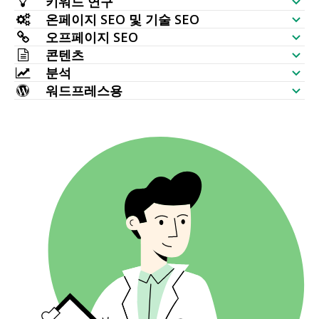
키워드 연구
웹사이트 가시성 확인기
온페이지 SEO 및 기술 SEO
키워드 생성기
오프페이지 SEO
SERP 분석기
SEO 감사
콘텐츠
대량 검색량 확인기
백링크 확인기
분석
키워드 배치
AI 기사 생성기
키워드 아이디어 (실시간 데이터)
워드프레스용
가장 많이 연결된 페이지
키워드 순위 확인기
HTTP 요청
콘텐츠 에디터
워드프레스 SEO 플러그인
토픽 맵 생성기
새로운 백링크
대량 인덱스 확인기
웹사이트 모니터링
메타 태그 생성기
다중 워드프레스 테마
TF IDF
사라진 백링크
SERP 확인기
웹사이트 크롤러
AI 자연화
연관 키워드
끊어진 백링크
AI 기사 리라이터
질문
앵커 텍스트 분포
바꿔쓰기
사람들이 함께 묻는 질문
백링크 위치
AI 제목 생성기
자동완성
링크하는 TLD
AI 아웃라인 생성기
대량 백링크 확인기