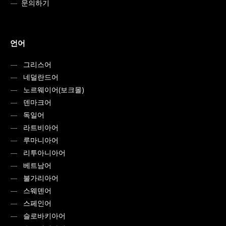
문의하기
언어
그리스어
네덜란드어
노르웨이어(보크몰)
덴마크어
독일어
라트비아어
루마니아어
리투아니아어
베트남어
불가리아어
스웨덴어
스페인어
슬로바키아어