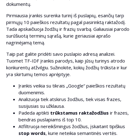
dokumentų.
Pirmiausia įrankis surenka turinį iš puslapių, esančių tarp
pirmųjų 10 paieškos rezultatų pagal pasirinktą raktažodį.
Tada apskaičiuoja žodžių ir frazių svarbą. Galiausiai parodo
surūšiuotą terminų sąrašą, kurie geriausiai aprašo
nagrinėjamą temą.
Taip pat galite pridėti savo puslapio adresą analizei.
Tuomet TF-IDF įrankis parodys, kaip jūsų turinys atrodo
konkurentų atžvilgiu. Sužinokite, kokių žodžių trūksta ir kur
yra skirtumų temos aprėptyje.
Įrankis veikia su tikrais „Google“ paieškos rezultatų
duomenimis.
Analizuoja tiek atskirus žodžius, tiek visas frazes,
susijusias su užklausa.
Padeda aptikti
trūkstamus raktažodžius
ir frazes,
bendras puslapiams iš top 10.
Atfiltruoja nereikšmingus žodžius, įskaitant tipiškus
stop words
, kurie neteikia semantinės vertės.