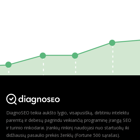
DiagnoSEO teikia aukšto lygio, visapusišką, dirbtiniu intelektu
paremtą ir debesų pagrindu veikiančią programinę įrangą SEO
ir turinio rinkodarai. Įrankių rinkinį naudojasi nuo startuolių iki
didžiausių pasaulio prekės ženklų (Fortune 500 sąrašas).