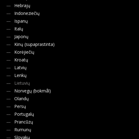
Hebrajų
Indoneziečių
Ispanų
Italų
Japonų
Kinų (supaprastinta)
Korėjiečių
Kroatų
Latvių
Lenkų
Lietuvių
Norvegų (bokmål)
Olandų
Persų
Portugalų
Prancūzų
Rumunų
Slovakų