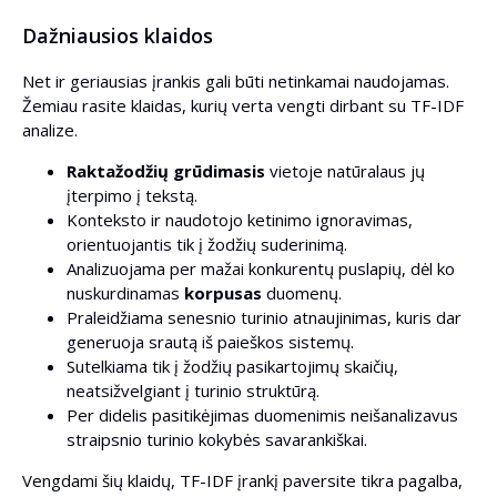
Dažniausios klaidos
Net ir geriausias įrankis gali būti netinkamai naudojamas.
Žemiau rasite klaidas, kurių verta vengti dirbant su TF-IDF
analize.
Raktažodžių grūdimasis
vietoje natūralaus jų
įterpimo į tekstą.
Konteksto ir naudotojo ketinimo ignoravimas,
orientuojantis tik į žodžių suderinimą.
Analizuojama per mažai konkurentų puslapių, dėl ko
nuskurdinamas
korpusas
duomenų.
Praleidžiama senesnio turinio atnaujinimas, kuris dar
generuoja srautą iš paieškos sistemų.
Sutelkiama tik į žodžių pasikartojimų skaičių,
neatsižvelgiant į turinio struktūrą.
Per didelis pasitikėjimas duomenimis neišanalizavus
straipsnio turinio kokybės savarankiškai.
Vengdami šių klaidų, TF-IDF įrankį paversite tikra pagalba,