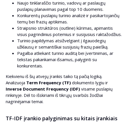
Naujo tinklaraščio turinio, vadovų ar paslaugų
puslapių planavimas pagal top 10 duomenis.
Konkurentų puslapių turinio analizė ir pasikartojančių
temų bei frazių aptikimas.
Straipsnio struktūros (outline) kūrimas, apimantis
visus pagrindinius potemius ir susijusius raktažodžius.
Turinio papildymas atsižvelgiant į ilgauodegių
užklausų ir semantiškai susijusių frazių paiešką.
Pagalba atliekant turinio auditą bei įvertinimas, ar
tekstas pakankamai išsamus, palyginti su
konkurentais.
Kiekvienu iš šių atvejų įrankis taiko tą pačią logiką.
Analizuoja
Term Frequency (TF)
dokumento lygiu ir
Inverse Document Frequency (IDF)
visame puslapių
rinkinyje. Dėl to išskiriami iš tikrųjų svarbūs žodžiai
nagrinėjamai temai.
TF-IDF įrankio palyginimas su kitais įrankiais