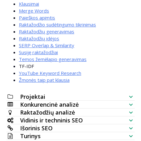
Klausimai
Merge Words
Paieškos apimtis
Raktažodžio sudėtingumo tikrinimas
Raktažodžių generavimas
Raktažodžių idėjos
SERP Overlap & Similarity
Susiję raktažodžiai
Temos žemėlapio generavimas
TF-IDF
YouTube Keyword Research
Žmonės taip pat klausia
Projektai
Konkurencinė analizė
SEO sąrašas
Raktažodžių analizė
Svetainės matomumo tikrintuvas
Vidinis ir techninis SEO
Raktažodžių generatorius
Išorinis SEO
SERP analizatorius
SEO auditas
Turinys
Masinio paieškos apimčių tikrintuvas
Atgalinių nuorodų tikrintuvas