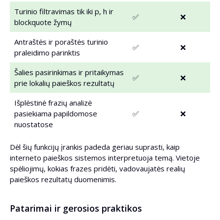
Turinio filtravimas tik iki p, h ir
✅
❌
blockquote žymų
Antraštės ir poraštės turinio
✅
❌
praleidimo parinktis
Šalies pasirinkimas ir pritaikymas
✅
❌
prie lokalių paieškos rezultatų
Išplėstinė frazių analizė
pasiekiama papildomose
✅
❌
nuostatose
Dėl šių funkcijų įrankis padeda geriau suprasti, kaip
interneto paieškos sistemos interpretuoja temą. Vietoje
spėliojimų, kokias frazes pridėti, vadovaujatės realių
paieškos rezultatų duomenimis.
Patarimai ir gerosios praktikos