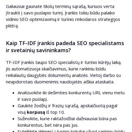
Galiausiai gaunate tikslų terminų sąrašą, kuriuos verta
įtraukti į savo puslapio turinį. Įrankis tokiu būdu palaiko
vidinio SEO optimizavimą ir turinio rinkodaros strategijos
plėtrą.
Kaip TF-IDF įrankis padeda SEO specialistams
ir svetainių savininkams?
TF-IDF įrankis taupo SEO specialistų ir turinio kūrėjų laiką.
Jis automatizuoja skaičiavimus, kurie rankiniu būdu
reikalautų daugybės dokumentų analizės. Vietoj darbo su
neapdorotais duomenimis naudojatės aiškia ataskaita.
Analizuokite iki dešimties konkurentų URL vienu metu
ir savo puslapį.
Gaukite žodžių ir frazių sąrašą, apskaičiuotą pagal
visą
korpusą
iš top 10.
Sužinokite, kurie raktažodžiai dažniausiai būna pas
konkurentus, bet nėra pas jus.
Sutelkkite dėmesį į turinio kokybę užuot rankiniu būdu