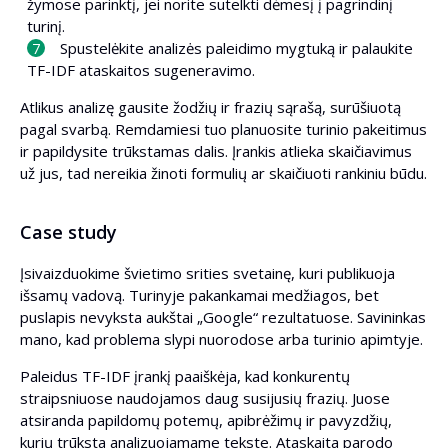
žymose parinktį, jei norite sutelkti dėmesį į pagrindinį
turinį.
Spustelėkite analizės paleidimo mygtuką ir palaukite
TF-IDF ataskaitos sugeneravimo.
Atlikus analizę gausite žodžių ir frazių sąrašą, surūšiuotą
pagal svarbą. Remdamiesi tuo planuosite turinio pakeitimus
ir papildysite trūkstamas dalis. Įrankis atlieka skaičiavimus
už jus, tad nereikia žinoti formulių ar skaičiuoti rankiniu būdu.
Case study
Įsivaizduokime švietimo srities svetainę, kuri publikuoja
išsamų vadovą. Turinyje pakankamai medžiagos, bet
puslapis nevyksta aukštai „Google“ rezultatuose. Savininkas
mano, kad problema slypi nuorodose arba turinio apimtyje.
Paleidus TF-IDF įrankį paaiškėja, kad konkurentų
straipsniuose naudojamos daug susijusių frazių. Juose
atsiranda papildomų potemų, apibrėžimų ir pavyzdžių,
kurių trūksta analizuojamame tekste. Ataskaita parodo