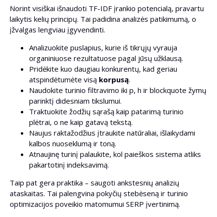
Norint visiškai išnaudoti TF-IDF įrankio potencialą, pravartu
laikytis kelių principų. Tai padidina analizės patikimumą, o
įžvalgas lengviau įgyvendinti.
Analizuokite puslapius, kurie iš tikrųjų vyrauja
organiniuose rezultatuose pagal jūsų užklausą.
Pridėkite kuo daugiau konkurentų, kad geriau
atspindėtumėte visą
korpusą
.
Naudokite turinio filtravimo iki p, h ir blockquote žymų
parinktį didesniam tikslumui.
Traktuokite žodžių sąrašą kaip patarimą turinio
plėtrai, o ne kaip gatavą tekstą.
Naujus raktažodžius įtraukite natūraliai, išlaikydami
kalbos nuoseklumą ir toną.
Atnaujinę turinį palaukite, kol paieškos sistema atliks
pakartotinį indeksavimą.
Taip pat gera praktika – saugoti ankstesnių analizių
ataskaitas. Tai palengvina pokyčių stebėseną ir turinio
optimizacijos poveikio matomumui SERP įvertinimą.