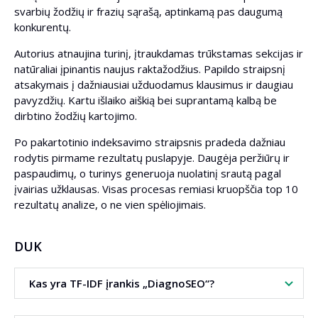
svarbių žodžių ir frazių sąrašą, aptinkamą pas daugumą
konkurentų.
Autorius atnaujina turinį, įtraukdamas trūkstamas sekcijas ir
natūraliai įpinantis naujus raktažodžius. Papildo straipsnį
atsakymais į dažniausiai užduodamus klausimus ir daugiau
pavyzdžių. Kartu išlaiko aiškią bei suprantamą kalbą be
dirbtino žodžių kartojimo.
Po pakartotinio indeksavimo straipsnis pradeda dažniau
rodytis pirmame rezultatų puslapyje. Daugėja peržiūrų ir
paspaudimų, o turinys generuoja nuolatinį srautą pagal
įvairias užklausas. Visas procesas remiasi kruopščia top 10
rezultatų analize, o ne vien spėliojimais.
DUK
Kas yra TF-IDF įrankis „DiagnoSEO“?
TF-IDF įrankis skaičiuoja žodžių svarbą pagal top 10