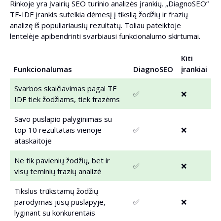
Rinkoje yra įvairių SEO turinio analizės įrankių. „DiagnoSEO“
TF-IDF įrankis sutelkia dėmesį į tikslią žodžių ir frazių
analizę iš populiariausių rezultatų. Toliau pateiktoje
lentelėje apibendrinti svarbiausi funkcionalumo skirtumai.
Kiti
Funkcionalumas
DiagnoSEO
įrankiai
Svarbos skaičiavimas pagal TF
✅
❌
IDF tiek žodžiams, tiek frazėms
Savo puslapio palyginimas su
top 10 rezultatais vienoje
✅
❌
ataskaitoje
Ne tik pavienių žodžių, bet ir
✅
❌
visų teminių frazių analizė
Tikslus trūkstamų žodžių
parodymas jūsų puslapyje,
✅
❌
lyginant su konkurentais