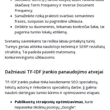
skaičiavę Term Frequency ir Inverse Document
Frequency.
Sumažinkite riziką praleisti svarbias semantines
frazes, susijusias su pagrindine užklausa.
Dirbkite su duomenimis, tinkamais konkrečiai šaliai, tai
pagerina turinio lokalų atitikimą.
Svetainių savininkams tai reiškia labiau pritaikytą turinį.
Turinys geriau atitinka naudotojo ketinimą ir SERP rezultatų
struktūrą. Tai padeda pasiekti matomumą
konkurencingoms užklausoms.
Dažniausi TF-IDF įrankio panaudojimo atvejai
TF-IDF įrankis puikiai tinka kasdieniame SEO specialistų,
tekstų autorių ir rinkodaros specialistų darbe. Jį galima
naudoti skirtingais turinio kūrimo ir optimizavimo etapais.
Publikuotų straipsnių optimizavimas
, kurie
nepasiekia tikslinių pozicijų „Google“.