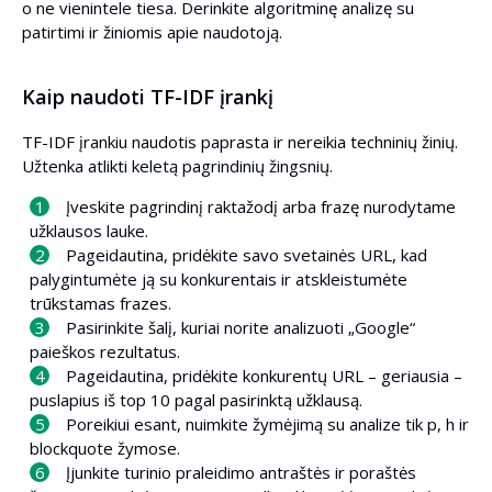
o ne vienintele tiesa. Derinkite algoritminę analizę su
patirtimi ir žiniomis apie naudotoją.
Kaip naudoti TF-IDF įrankį
TF-IDF įrankiu naudotis paprasta ir nereikia techninių žinių.
Užtenka atlikti keletą pagrindinių žingsnių.
Įveskite pagrindinį raktažodį arba frazę nurodytame
užklausos lauke.
Pageidautina, pridėkite savo svetainės URL, kad
palygintumėte ją su konkurentais ir atskleistumėte
trūkstamas frazes.
Pasirinkite šalį, kuriai norite analizuoti „Google“
paieškos rezultatus.
Pageidautina, pridėkite konkurentų URL – geriausia –
puslapius iš top 10 pagal pasirinktą užklausą.
Poreikiui esant, nuimkite žymėjimą su analize tik p, h ir
blockquote žymose.
Įjunkite turinio praleidimo antraštės ir poraštės