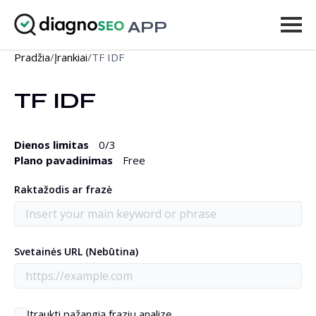
APP
Pradžia
/
Įrankiai
/
TF IDF
Įrankiai
TF IDF
Kainodara
Daugiau
Dienos limitas
0
/3
Plano pavadinimas
Free
Prisijungti
Raktažodis ar frazė
ATNAUJINTI
Svetainės URL (Nebūtina)
Įtraukti pažangią frazių analizę