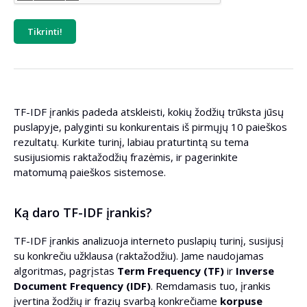
Tikrinti!
TF-IDF įrankis padeda atskleisti, kokių žodžių trūksta jūsų
puslapyje, palyginti su konkurentais iš pirmųjų 10 paieškos
rezultatų. Kurkite turinį, labiau praturtintą su tema
susijusiomis raktažodžių frazėmis, ir pagerinkite
matomumą paieškos sistemose.
Ką daro TF-IDF įrankis?
TF-IDF įrankis analizuoja interneto puslapių turinį, susijusį
su konkrečiu užklausa (raktažodžiu). Jame naudojamas
algoritmas, pagrįstas
Term Frequency (TF)
ir
Inverse
Document Frequency (IDF)
. Remdamasis tuo, įrankis
įvertina žodžių ir frazių svarbą konkrečiame
korpuse