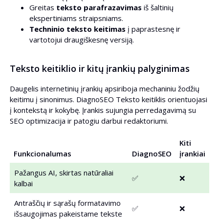
Greitas
teksto parafrazavimas
iš šaltinių
ekspertiniams straipsniams.
Techninio teksto keitimas
į paprastesnę ir
vartotojui draugiškesnę versiją.
Teksto keitiklio ir kitų įrankių palyginimas
Daugelis internetinių įrankių apsiriboja mechaniniu žodžių
keitimu į sinonimus. DiagnoSEO Teksto keitiklis orientuojasi
į kontekstą ir kokybę. Įrankis sujungia perredagavimą su
SEO optimizacija ir patogiu darbui redaktoriumi.
Kiti
Funkcionalumas
DiagnoSEO
įrankiai
Pažangus AI, skirtas natūraliai
✅
❌
kalbai
Antraščių ir sąrašų formatavimo
✅
❌
išsaugojimas pakeistame tekste