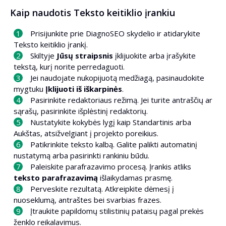
Kaip naudotis Teksto keitiklio įrankiu
Prisijunkite prie DiagnoSEO skydelio ir atidarykite
Teksto keitiklio įrankį.
Skiltyje
Jūsų straipsnis
įklijuokite arba įrašykite
tekstą, kurį norite perredaguoti.
Jei naudojate nukopijuotą medžiagą, pasinaudokite
mygtuku
Įklijuoti iš iškarpinės
.
Pasirinkite redaktoriaus režimą. Jei turite antraščių ar
sąrašų, pasirinkite išplėstinį redaktorių.
Nustatykite kokybės lygį kaip Standartinis arba
Aukštas, atsižvelgiant į projekto poreikius.
Patikrinkite teksto kalbą. Galite palikti automatinį
nustatymą arba pasirinkti rankiniu būdu.
Paleiskite parafrazavimo procesą. Įrankis atliks
teksto parafrazavimą
išlaikydamas prasmę.
Perveskite rezultatą. Atkreipkite dėmesį į
nuoseklumą, antraštes bei svarbias frazes.
Įtraukite papildomų stilistinių pataisų pagal prekės
ženklo reikalavimus.