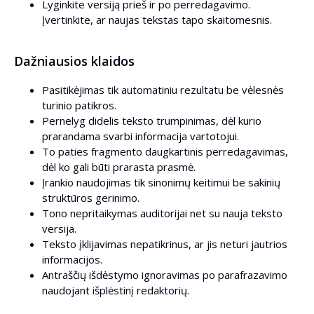
Lyginkite versiją prieš ir po perredagavimo.
Įvertinkite, ar naujas tekstas tapo skaitomesnis.
Dažniausios klaidos
Pasitikėjimas tik automatiniu rezultatu be vėlesnės
turinio patikros.
Pernelyg didelis teksto trumpinimas, dėl kurio
prarandama svarbi informacija vartotojui.
To paties fragmento daugkartinis perredagavimas,
dėl ko gali būti prarasta prasmė.
Įrankio naudojimas tik sinonimų keitimui be sakinių
struktūros gerinimo.
Tono nepritaikymas auditorijai net su nauja teksto
versija.
Teksto įklijavimas nepatikrinus, ar jis neturi jautrios
informacijos.
Antraščių išdėstymo ignoravimas po parafrazavimo
naudojant išplėstinį redaktorių.