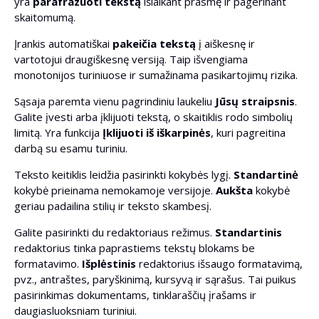
yra
parafrazuoti tekstą
išlaikant prasmę ir pagerinant
pastraipoje
skaitomumą.
Įrankis automatiškai
pakeičia tekstą
į aiškesnę ir
Pridėti HTML formatavimą
vartotojui draugiškesnę versiją. Taip išvengiama
monotonijos turiniuose ir sumažinama pasikartojimų rizika.
Nerašykite daugiau nei 5 sakinių vienoje pastraipoje
Sąsaja paremta vienu pagrindiniu laukeliu
Jūsų straipsnis
.
Galite įvesti arba įklijuoti tekstą, o skaitiklis rodo simbolių
Atskirkite pastraipas antraštėmis >
limitą. Yra funkcija
Įklijuoti iš iškarpinės
, kuri pagreitina
darbą su esamu turiniu.
Pakeisti pasyvų balsą į aktyvų
Teksto keitiklis leidžia pasirinkti kokybės lygį.
Standartinė
kokybė prieinama nemokamoje versijoje.
Aukšta
kokybė
Patikrinti tekstą
geriau padailina stilių ir teksto skambesį.
Galite pasirinkti du redaktoriaus režimus.
Standartinis
Parašyti meta antraštę
redaktorius tinka paprastiems tekstų blokams be
formatavimo.
Išplėstinis
redaktorius išsaugo formatavimą,
Parašyti meta aprašymą
pvz., antraštes, paryškinimą, kursyvą ir sąrašus. Tai puikus
pasirinkimas dokumentams, tinklaraščių įrašams ir
daugiasluoksniam turiniui.