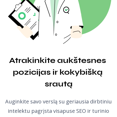
Masinis atgalinių nuorodų tikrintuvas
Vertėjas
Iškarpos peržiūra
Tinklaraščio įrašų idėjų generatorius
Gramatikos tikrintuvas
Atrakinkite aukštesnes 
pozicijas ir kokybišką 
srautą
Auginkite savo verslą su geriausia dirbtiniu
intelektu pagrįsta visapuse SEO ir turinio