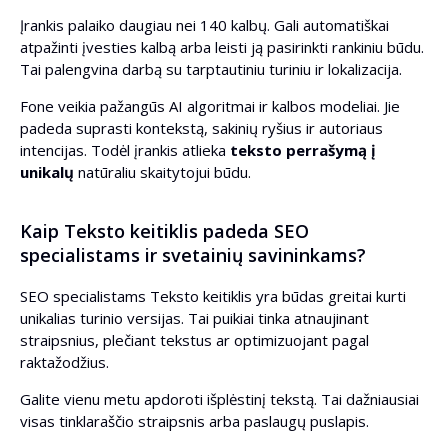
Įrankis palaiko daugiau nei 140 kalbų. Gali automatiškai
atpažinti įvesties kalbą arba leisti ją pasirinkti rankiniu būdu.
Tai palengvina darbą su tarptautiniu turiniu ir lokalizacija.
Fone veikia pažangūs AI algoritmai ir kalbos modeliai. Jie
padeda suprasti kontekstą, sakinių ryšius ir autoriaus
intencijas. Todėl įrankis atlieka
teksto perrašymą į
unikalų
natūraliu skaitytojui būdu.
Kaip Teksto keitiklis padeda SEO
specialistams ir svetainių savininkams?
SEO specialistams Teksto keitiklis yra būdas greitai kurti
unikalias turinio versijas. Tai puikiai tinka atnaujinant
straipsnius, plečiant tekstus ar optimizuojant pagal
raktažodžius.
Galite vienu metu apdoroti išplėstinį tekstą. Tai dažniausiai
visas tinklaraščio straipsnis arba paslaugų puslapis.