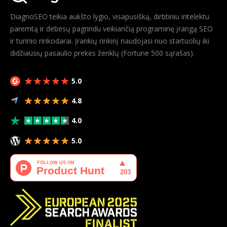
DiagnoSEO teikia aukšto lygio, visapusišką, dirbtiniu intelektu
paremtą ir debesų pagrindu veikiančią programinę įrangą SEO
ir turinio rinkodarai. Įrankių rinkinį naudojasi nuo startuolių iki
didžiausių pasaulio prekės ženklų (Fortune 500 sąrašas).
5.0
4.8
4.0
5.0