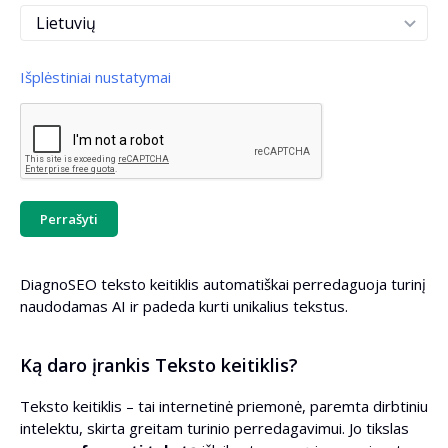
Išplėstiniai nustatymai
Tono pobūdis
Pasirinktinis tono pobūdis
Perrašyti
DiagnoSEO teksto keitiklis automatiškai perredaguoja turinį
Pridėti įžangą
naudodamas AI ir padeda kurti unikalius tekstus.
Pridėti santrauką
Ką daro įrankis Teksto keitiklis?
Sutrumpinti sakinius iki 20 žodžių
Teksto keitiklis – tai internetinė priemonė, paremta dirbtiniu
intelektu, skirta greitam turinio perredagavimui. Jo tikslas
Padalyti tekstą į pastraipas iki 100 žodžių kiekvienoje