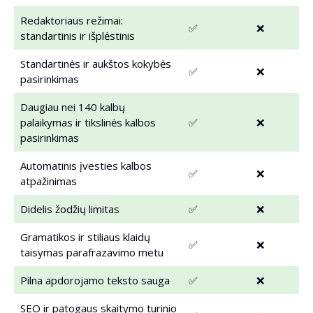
Redaktoriaus režimai:
✅
❌
standartinis ir išplėstinis
Standartinės ir aukštos kokybės
✅
❌
pasirinkimas
Daugiau nei 140 kalbų
palaikymas ir tikslinės kalbos
✅
❌
pasirinkimas
Automatinis įvesties kalbos
✅
❌
atpažinimas
Didelis žodžių limitas
✅
❌
Gramatikos ir stiliaus klaidų
✅
❌
taisymas parafrazavimo metu
Pilna apdorojamo teksto sauga
✅
❌
SEO ir patogaus skaitymo turinio