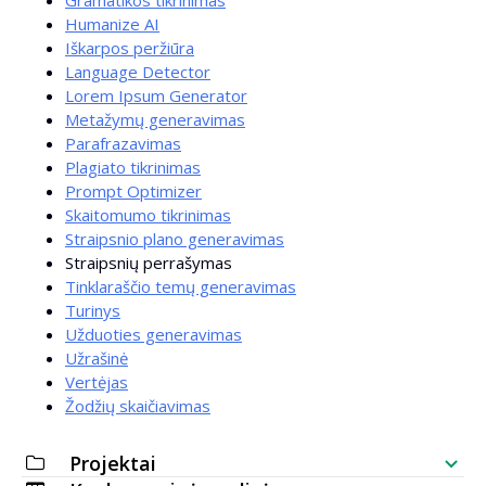
Gramatikos tikrinimas
Humanize AI
Iškarpos peržiūra
Language Detector
Lorem Ipsum Generator
Metažymų generavimas
Parafrazavimas
Plagiato tikrinimas
Prompt Optimizer
Skaitomumo tikrinimas
Straipsnio plano generavimas
Straipsnių perrašymas
Tinklaraščio temų generavimas
Turinys
Užduoties generavimas
Užrašinė
Vertėjas
Žodžių skaičiavimas
Projektai