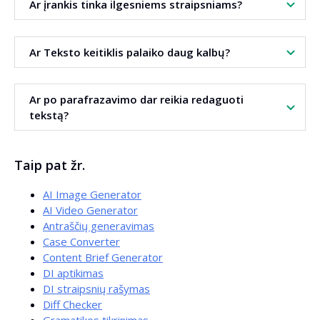
Ar įrankis tinka ilgesniems straipsniams?
kategorijų aprašymams ir paslaugų puslapiams. Jis padeda
optimizuoti pagal raktažodžius ir pagerina skaitomumą.
Taip. Vienu kartu galite apdoroti iki maždaug 15000
Ar Teksto keitiklis palaiko daug kalbų?
simbolių. Su didesne medžiaga verta dirbti dalimis – tai
palengvina redagavimą ir kokybės kontrolę.
Taip. Įrankis palaiko daugiau nei 140 kalbų. Gali automatiškai
Ar po parafrazavimo dar reikia redaguoti
atpažinti teksto kalbą arba leisti pasirinkti tikslinę kalbą
tekstą?
parafrazavimui.
Rekomenduojamas trumpas redagavimas. Taip galėsite
Taip pat žr.
pritaikyti stilių prekės ženklui, papildyti pavyzdžius ir
įsitikinti, kad turinys visiškai atitinka verslo tikslus.
AI Image Generator
AI Video Generator
Antraščių generavimas
Case Converter
Content Brief Generator
DI aptikimas
DI straipsnių rašymas
Diff Checker