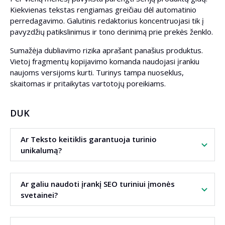
Kiekvienas tekstas rengiamas greičiau dėl automatinio
perredagavimo. Galutinis redaktorius koncentruojasi tik į
pavyzdžių patikslinimus ir tono derinimą prie prekės ženklo.
Sumažėja dubliavimo rizika aprašant panašius produktus.
Vietoj fragmentų kopijavimo komanda naudojasi įrankiu
naujoms versijoms kurti. Turinys tampa nuoseklus,
skaitomas ir pritaikytas vartotojų poreikiams.
DUK
Ar Teksto keitiklis garantuoja turinio
unikalumą?
Įrankis kuria naujas sakinių versijas išlaikant prasmę. Tai
Ar galiu naudoti įrankį SEO turiniui įmonės
padeda išvengti dublikatų ir plagiato, tačiau galutinę versiją
svetainei?
visada rekomenduojama peržiūrėti savarankiškai.
Taip. Teksto keitiklis puikiai tinka tinklaraščių straipsniams,