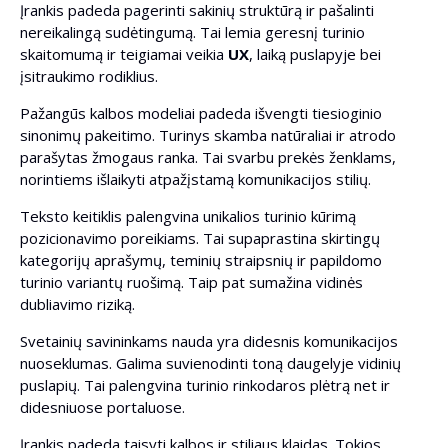
Įrankis padeda pagerinti sakinių struktūrą ir pašalinti
nereikalingą sudėtingumą. Tai lemia geresnį turinio
skaitomumą ir teigiamai veikia
UX
, laiką puslapyje bei
įsitraukimo rodiklius.
Pažangūs kalbos modeliai padeda išvengti tiesioginio
sinonimų pakeitimo. Turinys skamba natūraliai ir atrodo
parašytas žmogaus ranka. Tai svarbu prekės ženklams,
norintiems išlaikyti atpažįstamą komunikacijos stilių.
Teksto keitiklis palengvina unikalios turinio kūrimą
pozicionavimo poreikiams. Tai supaprastina skirtingų
kategorijų aprašymų, teminių straipsnių ir papildomo
turinio variantų ruošimą. Taip pat sumažina vidinės
dubliavimo riziką.
Svetainių savininkams nauda yra didesnis komunikacijos
nuoseklumas. Galima suvienodinti toną daugelyje vidinių
puslapių. Tai palengvina turinio rinkodaros plėtrą net ir
didesniuose portaluose.
Įrankis padeda taisyti kalbos ir stiliaus klaidas. Tokios