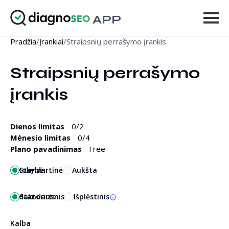
APP
Pradžia
/
Įrankiai
/
Straipsnių perrašymo įrankis
Įrankiai
Straipsnių perrašymo 
Kainodara
įrankis
Daugiau
Prisijungti
Dienos limitas
0
/2
Mėnesio limitas
0
/4
ATNAUJINTI
Plano pavadinimas
Free
Kokybė:
Standartinė
Aukšta
Redaktorius:
Standartinis
Išplėstinis
Kalba