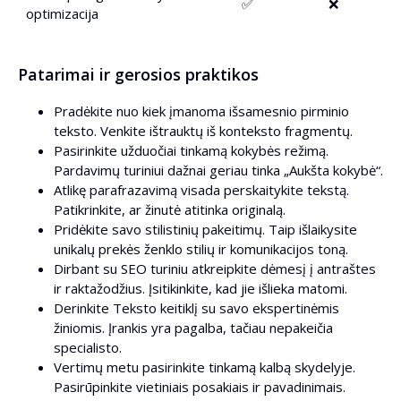
✅
❌
optimizacija
Patarimai ir gerosios praktikos
Pradėkite nuo kiek įmanoma išsamesnio pirminio
teksto. Venkite ištrauktų iš konteksto fragmentų.
Pasirinkite užduočiai tinkamą kokybės režimą.
Pardavimų turiniui dažnai geriau tinka „Aukšta kokybė“.
Atlikę parafrazavimą visada perskaitykite tekstą.
Patikrinkite, ar žinutė atitinka originalą.
Pridėkite savo stilistinių pakeitimų. Taip išlaikysite
unikalų prekės ženklo stilių ir komunikacijos toną.
Dirbant su SEO turiniu atkreipkite dėmesį į antraštes
ir raktažodžius. Įsitikinkite, kad jie išlieka matomi.
Derinkite Teksto keitiklį su savo ekspertinėmis
žiniomis. Įrankis yra pagalba, tačiau nepakeičia
specialisto.
Vertimų metu pasirinkite tinkamą kalbą skydelyje.
Pasirūpinkite vietiniais posakiais ir pavadinimais.