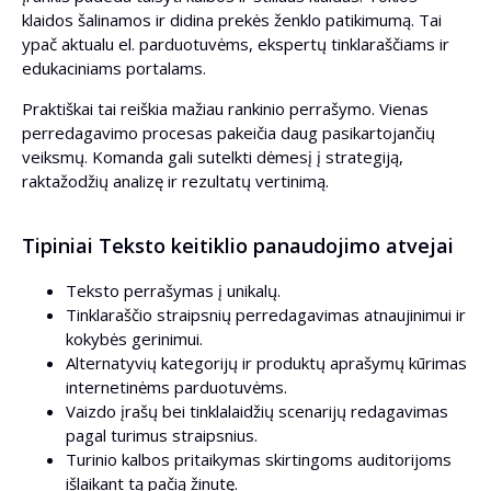
klaidos šalinamos ir didina prekės ženklo patikimumą. Tai
ypač aktualu el. parduotuvėms, ekspertų tinklaraščiams ir
edukaciniams portalams.
Praktiškai tai reiškia mažiau rankinio perrašymo. Vienas
perredagavimo procesas pakeičia daug pasikartojančių
veiksmų. Komanda gali sutelkti dėmesį į strategiją,
raktažodžių analizę ir rezultatų vertinimą.
Tipiniai Teksto keitiklio panaudojimo atvejai
Teksto perrašymas į unikalų.
Tinklaraščio straipsnių perredagavimas atnaujinimui ir
kokybės gerinimui.
Alternatyvių kategorijų ir produktų aprašymų kūrimas
internetinėms parduotuvėms.
Vaizdo įrašų bei tinklalaidžių scenarijų redagavimas
pagal turimus straipsnius.
Turinio kalbos pritaikymas skirtingoms auditorijoms
išlaikant tą pačią žinutę.