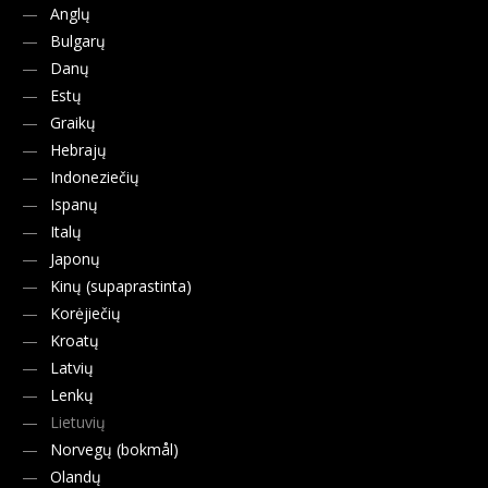
Anglų
Bulgarų
Danų
Estų
Graikų
Hebrajų
Indoneziečių
Ispanų
Italų
Japonų
Kinų (supaprastinta)
Korėjiečių
Kroatų
Latvių
Lenkų
Lietuvių
Norvegų (bokmål)
Olandų