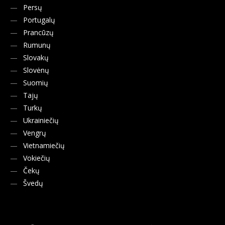
Persų
Portugalų
Prancūzų
Rumunų
Slovakų
Slovėnų
Suomių
Tajų
Turkų
Ukrainiečių
Vengrų
Vietnamiečių
Vokiečių
Čekų
Švedų