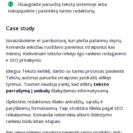
Išsaugokite paruoštą tekstą sistemoje arba
nukopijuokite į pasirinktą turinio redaktorių.
Case study
Įsivaizduokime el. parduotuvę, kuri plečia patarimų skyrių.
Komanda anksčiau ruošdavo pavienius straipsnius kas
mėnesį. Kiekvienam tekstui reikėjo ilgo rankinio redagavimo
ir SEO pritaikymo.
Įdiegus Teksto keitiklį, darbo su turiniu procesas pasikeitė.
Tekstų autorius paruošia straipsnio juodraštį atlikęs
tyrimus. Tuomet naudoja įrankį, kad atliktų
teksto
perrašymą į unikalų
išlaikydamas informatyvumą.
Išplėstinis redaktorius išlaiko antraščių, sąrašų ir
paryškinimų formatavimą. Taip struktūra išlieka pagal SEO
reikalavimus. Komandai nebereikia atkurti išdėstymo
rankiniu būdu kitais etapais.
Per vieną mėnesį pavyksta parengti seriją produktų gidų.