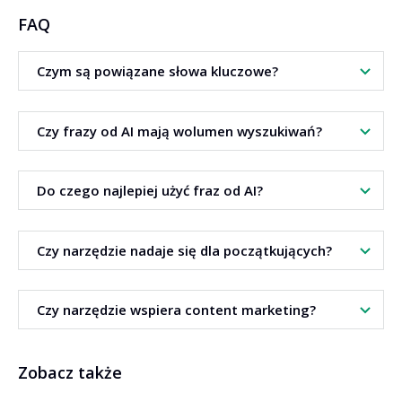
FAQ
Czym są powiązane słowa kluczowe?
To zapytania i pojęcia, które Google łączy tematycznie z
Czy frazy od AI mają wolumen wyszukiwań?
danym zagadnieniem.
Tak. Frazy od AI są prezentowane w tabeli wraz z
Do czego najlepiej użyć fraz od AI?
wolumenem wyszukiwań.
Służą do budowy treści wspierających i wzmacniania topical
Czy narzędzie nadaje się dla początkujących?
authority.
Tak. Układ jest prosty, a dane łatwe do interpretacji.
Czy narzędzie wspiera content marketing?
Tak. Pomaga planować treści, słowniki i klastry
Zobacz także
tematyczne.