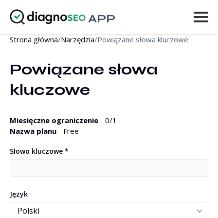
APP
Strona główna
/
Narzędzia
/
Powiązane słowa kluczowe
Narzędzia
Powiązane słowa 
Cennik
kluczowe
Więcej
Zaloguj się
Miesięczne ograniczenie
0
/1
Nazwa planu
Free
ULEPSZ
Słowo kluczowe *
Język