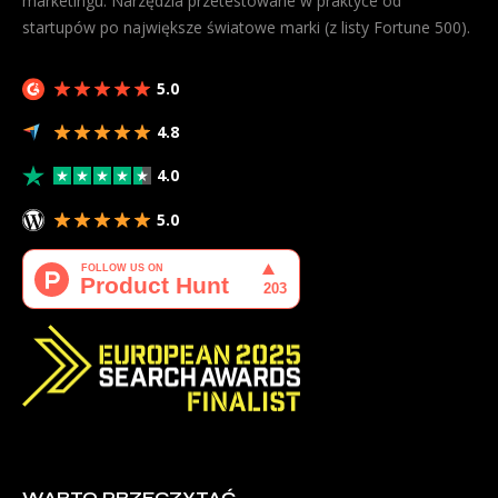
marketingu. Narzędzia przetestowane w praktyce od
startupów po największe światowe marki (z listy Fortune 500).
5.0
4.8
4.0
5.0