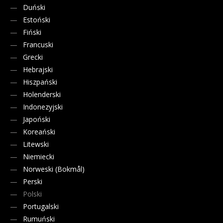
Duński
Estoński
Fiński
Francuski
Grecki
Hebrajski
Hiszpański
Holenderski
Indonezyjski
Japoński
Koreański
Litewski
Niemiecki
Norweski (Bokmål)
Perski
Polski
Portugalski
Rumuński