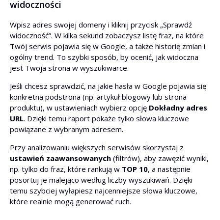
widoczności
Wpisz adres swojej domeny i kliknij przycisk „Sprawdź
Limit słów kluczowych na stronę
widoczność”. W kilka sekund zobaczysz listę fraz, na które
Twój serwis pojawia się w Google, a także historię zmian i
ogólny trend. To szybki sposób, by ocenić, jak widoczna
jest Twoja strona w wyszukiwarce.
Jeśli chcesz sprawdzić, na jakie hasła w Google pojawia się
konkretna podstrona (np. artykuł blogowy lub strona
produktu), w ustawieniach wybierz opcję
Dokładny adres
URL
. Dzięki temu raport pokaże tylko słowa kluczowe
powiązane z wybranym adresem.
Przy analizowaniu większych serwisów skorzystaj z
ustawień zaawansowanych
(filtrów), aby zawęzić wyniki,
np. tylko do fraz, które rankują w
TOP 10
, a następnie
posortuj je malejąco według liczby wyszukiwań. Dzięki
temu szybciej wyłapiesz najcenniejsze słowa kluczowe,
które realnie mogą generować ruch.