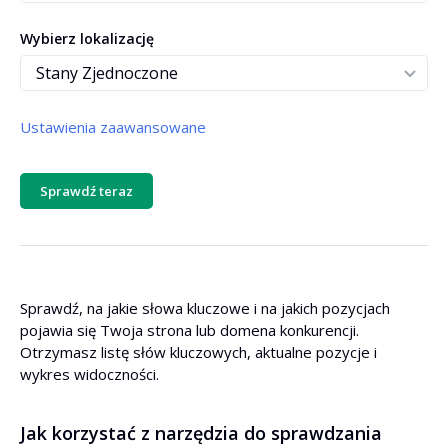
Wybierz lokalizację
Ustawienia zaawansowane
Od pozycji
Sprawdź teraz
Do pozycji
Sprawdź, na jakie słowa kluczowe i na jakich pozycjach
pojawia się Twoja strona lub domena konkurencji.
Sortuj wg
Otrzymasz listę słów kluczowych, aktualne pozycje i
wykres widoczności.
Kolejność sortowania
Jak korzystać z narzędzia do sprawdzania