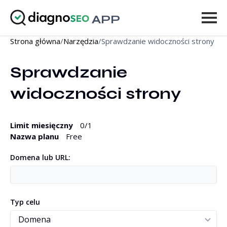
APP
Strona główna
/
Narzędzia
/
Sprawdzanie widoczności strony
Narzędzia
Sprawdzanie 
Cennik
widoczności strony
Więcej
Zaloguj się
Limit miesięczny
0
/1
Nazwa planu
Free
ULEPSZ
Domena lub URL:
Typ celu