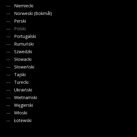
Niemiecki
Norweski (Bokmål)
Perski
Polski
Portugalski
Rumuński
Szwedzki
Słowacki
Słoweński
Tajski
Turecki
Ukraiński
Wietnamski
Węgierski
Włoski
Łotewski