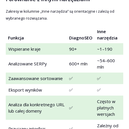
Zakresy w kolumnie „Inne narzędzia” są orientacyjne i zależą od
wybranego rozwiązania.
Inne
Funkcja
DiagnoSEO
narzędzia
Wspierane kraje
90+
~1–190
~54–600
Analizowane SERPy
600+ mln
mln
Zaawansowane sortowanie
✅
✅
Eksport wyników
✅
✅
Często w
Analiza dla konkretnego URL
✅
płatnych
lub całej domeny
wersjach
Zależny od
Przyjazny interfejs
✅