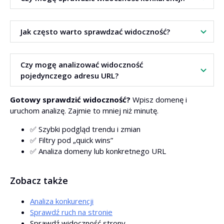
Tak. Wpisz domenę konkurenta, a narzędzie pokaże jego
Jak często warto sprawdzać widoczność?
frazy i pozycje — to świetny punkt odniesienia i źródło
inspiracji. Warto ograniczyć raport do stron w TOP 10, aby
poznać frazy, które potencjalnie generują u konkurencji
Najlepiej regularnie — np. raz w tygodniu (monitoring
Czy mogę analizować widoczność
najwięcej ruchu.
trendu) oraz po każdej większej zmianie na stronie, np.
pojedynczego adresu URL?
publikacji nowej sekcji czy redesignie.
Tak. Wprowadź adres URL i w ustawieniach wybierz opcję
Gotowy sprawdzić widoczność?
Wpisz domenę i
Dokładny adres URL
. Raport pokaże wyłącznie słowa
uruchom analizę. Zajmie to mniej niż minutę.
kluczowe powiązane z podanym adresem.
✅ Szybki podgląd trendu i zmian
✅ Filtry pod „quick wins”
✅ Analiza domeny lub konkretnego URL
Zobacz także
Analiza konkurencji
Sprawdź ruch na stronie
Sprawdź widoczność strony