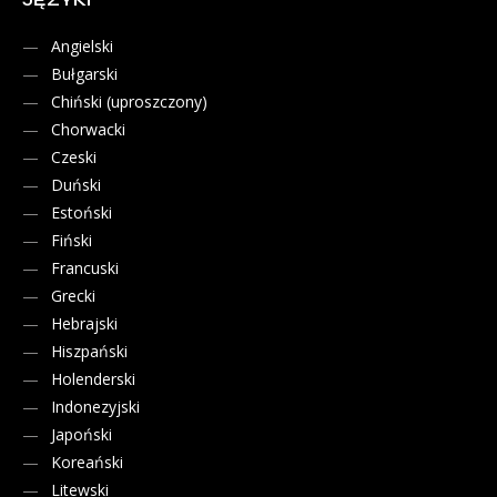
JĘZYKI
Angielski
Bułgarski
Chiński (uproszczony)
Chorwacki
Czeski
Duński
Estoński
Fiński
Francuski
Grecki
Hebrajski
Hiszpański
Holenderski
Indonezyjski
Japoński
Koreański
Litewski