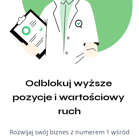
Linkujące TLD
Generator konspektów AI
Masowe sprawdzanie linków zwrotnych
Tłumacz
Podgląd snippetów
Generator pomysłów na wpisy blogowe
Sprawdzanie gramatyki
Odblokuj wyższe 
pozycje i wartościowy 
ruch
Rozwijaj swój biznes z numerem 1 wśród