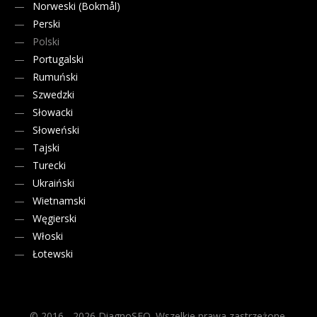
Norweski (Bokmål)
Perski
Polski
Portugalski
Rumuński
Szwedzki
Słowacki
Słoweński
Tajski
Turecki
Ukraiński
Wietnamski
Węgierski
Włoski
Łotewski
© 2016 - 2026 DiagnoSEO. Wszelkie prawa zastrzeżone.