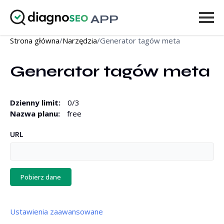
APP
Strona główna
/
Narzędzia
/
Generator tagów meta
Narzędzia
Generator tagów meta
Cennik
Więcej
Dzienny limit
:
0
/
3
Nazwa planu
:
free
Zaloguj się
URL
ULEPSZ
Pobierz dane
Ustawienia zaawansowane