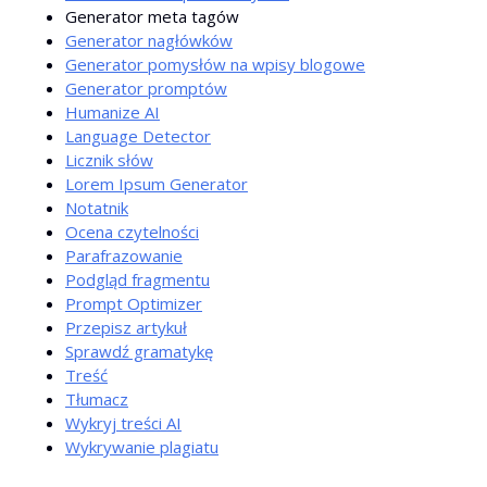
Generator meta tagów
Generator nagłówków
Generator pomysłów na wpisy blogowe
Generator promptów
Humanize AI
Language Detector
Licznik słów
Lorem Ipsum Generator
Notatnik
Ocena czytelności
Parafrazowanie
Podgląd fragmentu
Prompt Optimizer
Przepisz artykuł
Sprawdź gramatykę
Treść
Tłumacz
Wykryj treści AI
Wykrywanie plagiatu