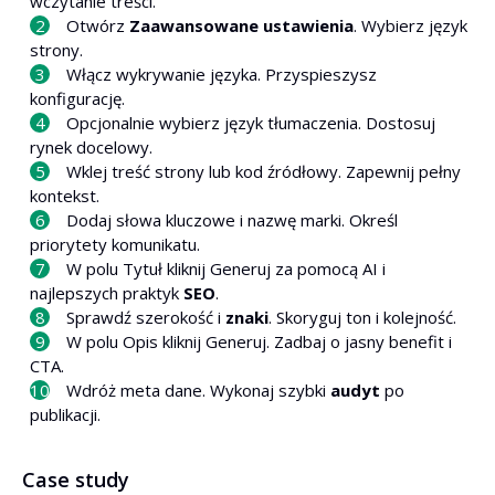
wczytanie treści.
Otwórz
Zaawansowane ustawienia
. Wybierz język
strony.
Włącz wykrywanie języka. Przyspieszysz
konfigurację.
Opcjonalnie wybierz język tłumaczenia. Dostosuj
rynek docelowy.
Wklej treść strony lub kod źródłowy. Zapewnij pełny
kontekst.
Dodaj słowa kluczowe i nazwę marki. Określ
priorytety komunikatu.
W polu Tytuł kliknij Generuj za pomocą AI i
najlepszych praktyk
SEO
.
Sprawdź szerokość i
znaki
. Skoryguj ton i kolejność.
W polu Opis kliknij Generuj. Zadbaj o jasny benefit i
CTA.
Wdróż meta dane. Wykonaj szybki
audyt
po
publikacji.
Case study