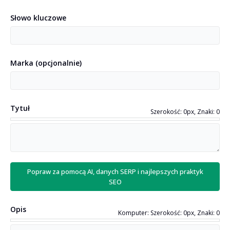
Język Twojej strony
Słowo kluczowe
Wykryj język
Marka
(
opcjonalnie
)
Język tłumaczenia
(
opcjonalnie
)
Tytuł
Szerokość: 0px, Znaki: 0
Treść strony lub kod źródłowy
(
opcjonalnie
)
Popraw za pomocą AI, danych SERP i najlepszych praktyk
SEO
Opis
Komputer: Szerokość: 0px, Znaki: 0