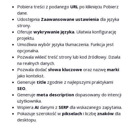
Pobiera treści z podanego
URL
po kliknięciu Pobierz
dane.
Udostępnia
Zaawansowane ustawienia
dla języka
strony.
Oferuje
wykrywanie języka
. Ułatwia konfigurację
projektu.
Umożliwia wybór języka tłumaczenia. Funkcja jest
opcjonalna.
Pozwala wkleić treść strony lub kod źródłowy. Działa
na realnych danych.
Pozwala dodać
słowa kluczowe
oraz nazwę
marki
jako kontekst.
Generuje
title
zgodnie z najlepszymi praktykami
SEO
.
Generuje
meta description
dopasowany do intencji
użytkownika.
Wspiera
AI
danymi z
SERP
dla wskazanego zapytania.
Pokazuje szerokość w
pikselach
i liczbę
znaków
dla
desktopu.