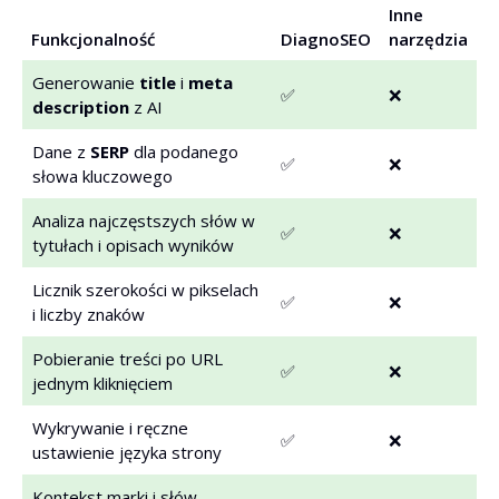
Inne
Funkcjonalność
DiagnoSEO
narzędzia
Generowanie
title
i
meta
✅
❌
description
z AI
Dane z
SERP
dla podanego
✅
❌
słowa kluczowego
Analiza najczęstszych słów w
✅
❌
tytułach i opisach wyników
Licznik szerokości w pikselach
✅
❌
i liczby znaków
Pobieranie treści po URL
✅
❌
jednym kliknięciem
Wykrywanie i ręczne
✅
❌
ustawienie języka strony
Kontekst marki i słów