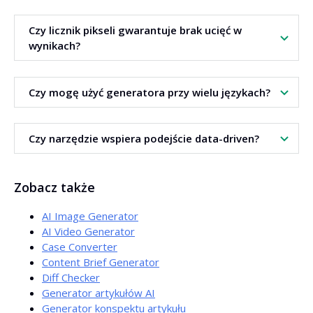
Narzędzie korzysta z danych z
SERP
. Analizuje często
Czy licznik pikseli gwarantuje brak ucięć w
używane słowa w tytułach i opisach.
wynikach?
Licznik minimalizuje ryzyko ucięcia fragmentów. Ułatwia
Czy mogę użyć generatora przy wielu językach?
dopasowanie szerokości do standardów wyników.
Tak. Dostępne są ustawienia języka i wykrywanie języka.
Czy narzędzie wspiera podejście data-driven?
Tłumaczenie jest opcjonalne.
Tak. Generator opiera propozycje na danych z
SERP
. To
Zobacz także
podejście
data-driven
.
AI Image Generator
AI Video Generator
Case Converter
Content Brief Generator
Diff Checker
Generator artykułów AI
Generator konspektu artykułu