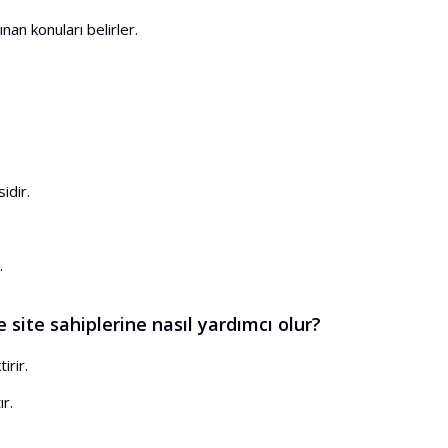
nan konuları belirler.
idir.
.
ite sahiplerine nasıl yardımcı olur?
irir.
ır.