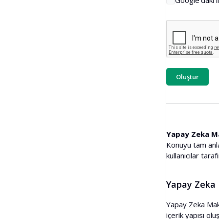
Google'daki 
Toplu Backlink Kontrolü
Çevirmen
Snippet Önizleme
Blog Fikirleri Üretici
Oluştur
Dilbilgisi Kontrolü
Yapay Zeka Ma
Konuyu tam anlam
kullanıcılar tara
Yapay Zeka 
Yapay Zeka Maka
içerik yapısı olu