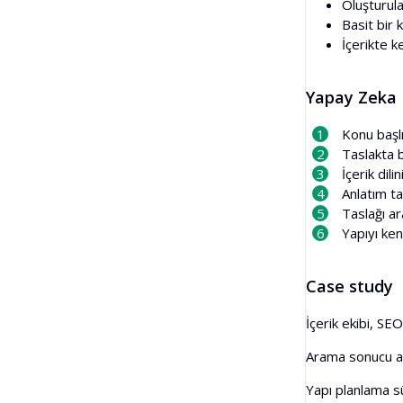
Oluşturula
Basit bir 
İçerikte 
Yapay Zeka M
Konu başlı
Taslakta b
İçerik dili
Anlatım ta
Taslağı a
Yapıyı ken
Case study
İçerik ekibi, SE
Arama sonucu ana
Yapı planlama sü