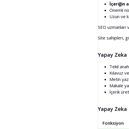
İçeriğin 
Önemli no
Uzun ve ka
SEO uzmanları ve
Site sahipleri, 
Yapay Zeka 
Tekil ana
Kılavuz ve
Metin yaza
Makale ya
İçerik üre
Yapay Zeka M
Fonksiyon