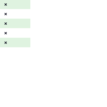
❌
❌
❌
❌
❌