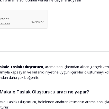
ilk 10 arama sonucunun verilerine dayanarak yazın
kale Taslak Oluşturucu
, arama sonuçlarından alınan gerçek veri
ıyla kapsayan ve kullanıcı niyetine uygun içerikler oluşturmayı ko
fından daha çok beğenilir.
Makale Taslak Oluşturucu aracı ne yapar?
le Taslak Oluşturucu, belirlenen anahtar kelimenin arama sonuçların
şturur.