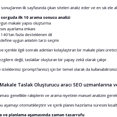
onuçlarının ilk sayfasında çıkan siteleri analiz eder ve en sık ele alı
ir sorguda ilk 10 arama sonucu analizi
gun makale yapısı oluşturma
ısını ayarlama imkanı
. 140'tan fazla desteklenen dil
edefine uygun anlatım tarzı seçimi
ve içerikle ilgili sonraki adımları kolaylaştıran bir makale planı üreticis
zgilere değil, taslaklar oluşturan bir yapay zekâ olarak çalışır.
 istekleriniz (prompt'larınız) için bir temel olarak da kullanabilirsiniz
akale Taslak Oluşturucu aracı SEO uzmanlarına ve s
aması genellikle rakiplerin ve arama niyetinin manuel analizini gerekt
u aşamayı otomatikleştirir ve içerik planını hazırlama süresini kısalt
a ve planlama aşamasında zaman tasarrufu