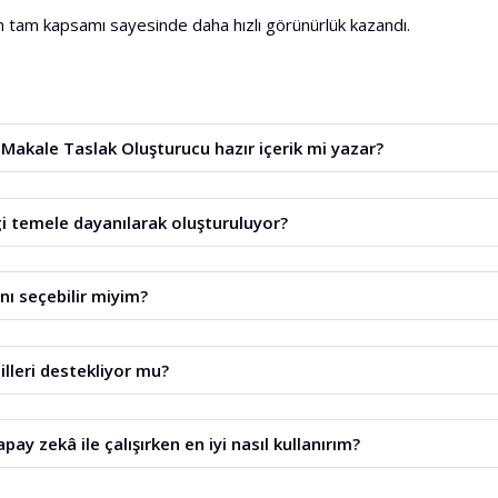
 tam kapsamı sayesinde daha hızlı görünürlük kazandı.
Makale Taslak Oluşturucu hazır içerik mi yazar?
ızca makale planı ve yapısı oluşturur, hazır metin üretmez.
i temele dayanılarak oluşturuluyor?
nen sorgunun arama sonuçlarında görülen sitelerin analizine dayanır
ını seçebilir miyim?
ısını taslak yaratılmadan önce ayarlayabilirsiniz.
dilleri destekliyor mu?
şturucu 140'tan fazla dili destekler.
apay zekâ ile çalışırken en iyi nasıl kullanırım?
arınızda yol haritası olarak kullanın. Bu, oluşturulan makalenin tutarlı