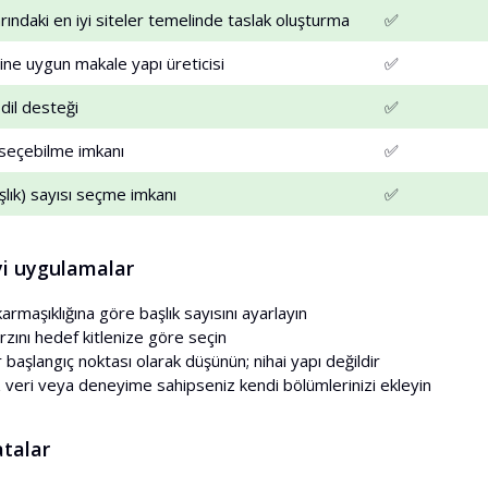
ındaki en iyi siteler temelinde taslak oluşturma
✅
tine uygun makale yapı üreticisi
✅
 dil desteği
✅
 seçebilme imkanı
✅
şlık) sayısı seçme imkanı
✅
iyi uygulamalar
rmaşıklığına göre başlık sayısını ayarlayın
rzını hedef kitlenize göre seçin
r başlangıç noktası olarak düşünün; nihai yapı değildir
 veri veya deneyime sahipseniz kendi bölümlerinizi ekleyin
atalar