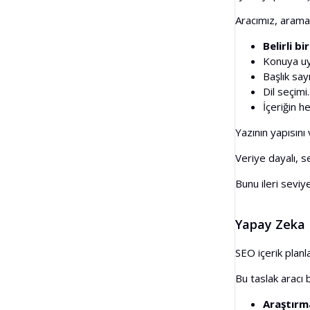
Aracımız, arama s
Belirli b
Konuya uy
Başlık say
Dil seçimi
İçeriğin h
Yazının yapısını 
Veriye dayalı, se
Bunu ileri seviye
Yapay Zeka M
SEO içerik planl
Bu taslak aracı b
Araştırm