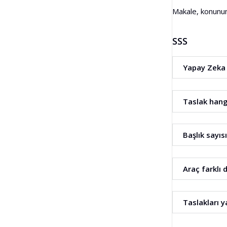
Makale, konunun
SSS
Yapay Zeka 
Hayır. Araç yaln
Taslak hang
Taslak, belirle
Başlık sayıs
Evet. Başlık say
Araç farklı 
Evet. Taslak olu
Taslakları y
Taslağı prompt'l