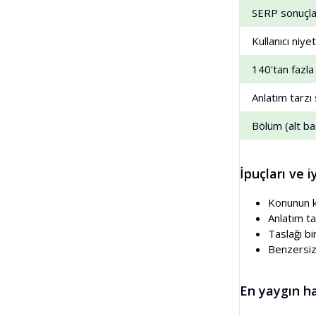
SERP sonuçlar
Kullanıcı niye
140'tan fazla
Anlatım tarzı
Bölüm (alt ba
İpuçları ve 
Konunun ka
Anlatım ta
Taslağı bi
Benzersiz
En yaygın h