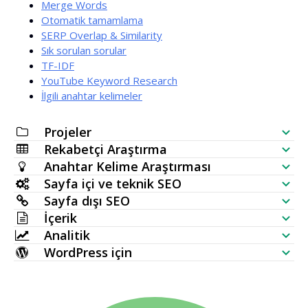
Merge Words
Otomatik tamamlama
SERP Overlap & Similarity
Sık sorulan sorular
TF-IDF
YouTube Keyword Research
İlgili anahtar kelimeler
Projeler
Rekabetçi Araştırma
SEO Kontrol Listesi
Anahtar Kelime Araştırması
Web Sitesi Görünürlük Kontrolü
Sayfa içi ve teknik SEO
Anahtar Kelime Üretici
Sayfa dışı SEO
SERP Analizörü
SEO Denetimi
İçerik
Toplu Arama Hacmi Kontrolü
Backlink Kontrolü
Analitik
Anahtar Kelime Konumlandırma
Yapay Zeka Makale Üretici
Anahtar Kelime Fikirleri (Canlı veri)
WordPress için
En Çok Bağlantı Alan Sayfalar
Anahtar Kelime Sıra Kontrolü
HTTP İsteği
İçerik Editörü
WordPress SEO Eklentisi
Konu Haritası Üretici
Yeni Backlinkler
Toplu İndeks Kontrolü
Web Sitesi İzleme
Meta Etiket Üretici
Çoklu WordPress Teması
TF IDF