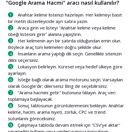
"Google Arama Hacmi" aracı nasıl kullanılır?
Anahtar kelime listenizi hazırlayın. Her kelimeyi basit
bir metin düzenleyicide ayrı satıra yazın.
Araca girin ve listeyi "Anahtar kelime veya kelime
öbeği listesini girin" alanına yapıştırın.
Her kelimenin ayrı bir satırda olduğundan emin olun.
Böylece araç tüm kelimeleri doğru şekilde okur.
İnsanların arama yaptığı dili seçin. Genellikle sitenizin
dilini seçersiniz.
Lokasyon belirleyin. Küresel veya hedef ülkeye göre
ayarlayın.
İsteğe bağlı olarak arama motorunu seçin. Varsayılan
olarak Google'dır; dilerseniz Bing de seçebilirsiniz.
"Arama hacmini getir" butonuna tıklayın. Araç veri
toplamaya başlayacak.
Sonuç tablosunun görüntülenmesini bekleyin. Anahtar
kelime, hacim, arama niyeti, zorluk, CPC ve trend
sütunlarını göreceksiniz.
Çalışmaya tabloda devam etmek için "CSV'ye aktar"
seçeneğini kullanın veya verileri panoya kopyalayın.