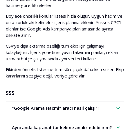
hacime göre filtrelerler.
Böylece öncelikli konular listesi hızla oluşur. Uygun hacim ve
orta zorluktaki kelimeler içerik planına eklenir. Yüksek CPC'li
olanlar ise Google Ads kampanya planlamasında ayrıca
dikkate alınır.
CSV’ye dışa aktarma özelliği tüm ekip için çalışmayı
kolaylaştırır. İçerik yöneticisi yayın takvimini planlar; reklam
uzmanı bütçe çalışmasında aynı verileri kullanır.
Fikirden öncelik listesine tüm süreç çok daha kısa sürer. Ekip
kararlarını sezgiye değil, veriye göre alır.
SSS
"Google Arama Hacmi" aracı nasıl çalışır?
Anahtar kelime listenizi girin, dili ve lokasyonu seçin,
Aynı anda kaç anahtar kelime analiz edebilirim?
ardından araç ortalama aylık arama hacmini, arama niyetini,