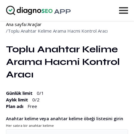
APP
Ana sayfa
/
Araçlar
Araçlar
/
Toplu Anahtar Kelime Arama Hacmi Kontrol Aracı
Fiyatlandırma
Toplu Anahtar Kelime 
Daha fazla
Arama Hacmi Kontrol 
Giriş yap
Aracı
YÜKSELT
Günlük limit
0
/1
Aylık limit
0
/2
Plan adı
Free
Anahtar kelime veya anahtar kelime öbeği listesini girin
Her satıra bir anahtar kelime