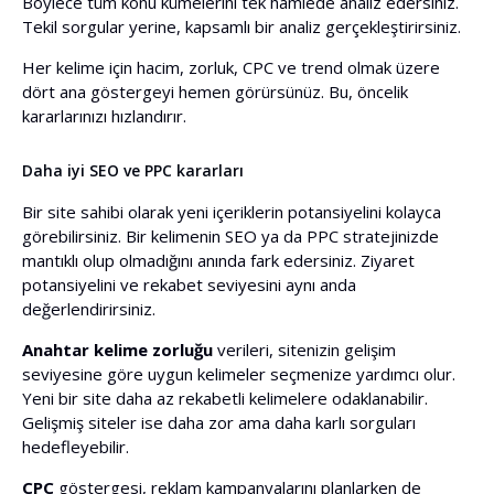
Böylece tüm konu kümelerini tek hamlede analiz edersiniz.
Tekil sorgular yerine, kapsamlı bir analiz gerçekleştirirsiniz.
Her kelime için hacim, zorluk, CPC ve trend olmak üzere
dört ana göstergeyi hemen görürsünüz. Bu, öncelik
kararlarınızı hızlandırır.
Daha iyi SEO ve PPC kararları
Bir site sahibi olarak yeni içeriklerin potansiyelini kolayca
görebilirsiniz. Bir kelimenin SEO ya da PPC stratejinizde
mantıklı olup olmadığını anında fark edersiniz. Ziyaret
potansiyelini ve rekabet seviyesini aynı anda
değerlendirirsiniz.
Anahtar kelime zorluğu
verileri, sitenizin gelişim
seviyesine göre uygun kelimeler seçmenize yardımcı olur.
Yeni bir site daha az rekabetli kelimelere odaklanabilir.
Gelişmiş siteler ise daha zor ama daha karlı sorguları
hedefleyebilir.
CPC
göstergesi, reklam kampanyalarını planlarken de