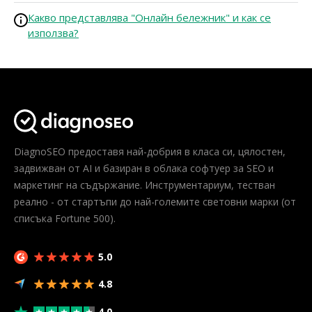
Какво представлява "Онлайн бележник" и как се
използва?
DiagnoSEO предоставя най-добрия в класа си, цялостен,
задвижван от AI и базиран в облака софтуер за SEO и
маркетинг на съдържание. Инструментариум, тестван
реално - от стартъпи до най-големите световни марки (от
списъка Fortune 500).
5.0
4.8
4.0