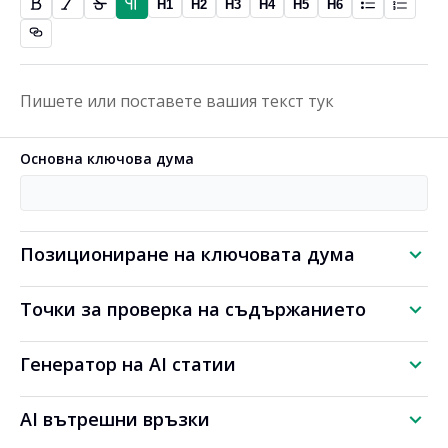
H1
H2
H3
H4
H5
H6
Основна ключова дума
Позициониране на ключовата дума
Точки за проверка на съдържанието
Генератор на AI статии
AI вътрешни връзки