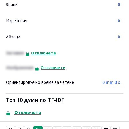
Знаци
0
Изречения
0
Абзаци
0
Заглавия
Отключете
Изображения
Отключете
Ориентировъчно време за четене
0 min 0 s
Топ 10 думи по TF-IDF
Отключете