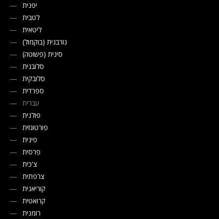
יפנית
לטבית
ליטאית
נורבגית (בוקמול)
סינית (פשוטה)
סלובנית
סלובקית
ספרדית
עברית
פולנית
פורטוגזית
פינית
פרסית
צ'כית
צרפתית
קוריאנית
קרואטית
רומנית