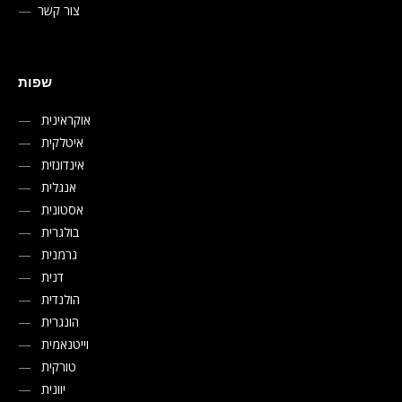
צור קשר
שפות
אוקראינית
איטלקית
אינדונזית
אנגלית
אסטונית
בולגרית
גרמנית
דנית
הולנדית
הונגרית
וייטנאמית
טורקית
יוונית