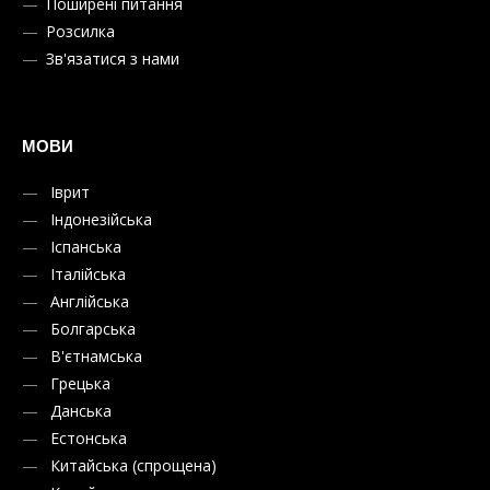
Поширені питання
Розсилка
Зв'язатися з нами
МОВИ
Іврит
Індонезійська
Іспанська
Італійська
Англійська
Болгарська
В'єтнамська
Грецька
Данська
Естонська
Китайська (спрощена)