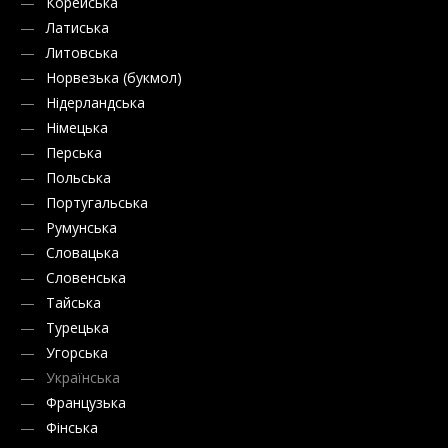
Корейська
Латиська
Литовська
Норвезька (букмол)
Нідерландська
Німецька
Перська
Польська
Португальська
Румунська
Словацька
Словенська
Тайська
Турецька
Угорська
Українська
Французька
Фінська