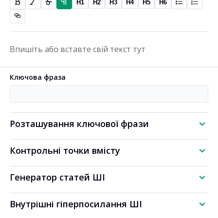
H1
H2
H3
H4
H5
H6
Ключова фраза
Розташування ключової фрази
Контрольні точки вмісту
Генератор статей ШІ
Внутрішні гіперпосилання ШІ