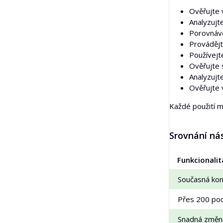
Ověřujte 
Analyzujt
Porovnáve
Provádějte
Používejt
Ověřujte 
Analyzujt
Ověřujte 
Každé použití m
Srovnání nás
Funkcionalit
Současná kon
Přes 200 pod
Snadná změn