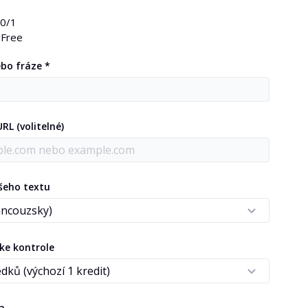
0
/1
Free
ebo fráze *
L (volitelné)
ašeho textu
ke kontrole
a