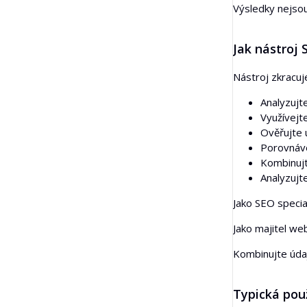
Výsledky nejsou
Jak nástroj
Nástroj zkracuj
Analyzujt
Využívejt
Ověřujte 
Porovnáve
Kombinuj
Analyzujt
Jako SEO specia
Jako majitel we
Kombinujte údaj
Typická pou