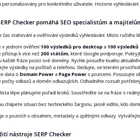
 personalizovány pro konkrétního uživatele. Historie vyhledávání
 SERP Checker pomáhá SEO specialistům a majitel
e čas stahování a ověřování výsledků vyhledávání. Místo ručního 
e v jednom ověření
100 výsledků pro desktop
a
100 výsledků 
e přístup k více než
200 státům
, které Google podporuje. Pokryjt
u každé fráze pozici své domény. Rychle posuďte kvalitu aktuální
jte výsledky na počítači a telefonu. Sledujte, ve kterém prostřed
te data o
Domain Power
a
Page Power
s pozicemi. Posuzujte síl
e počty odkazů a domén odkazujících. Odhadněte rozsah potřebnýc
lista lépe plánujete pořadí kroků. Soustředíte se na fráze s reál
bu chápete situaci bez technického žargonu. Jasně vidíte, kdo dom
e o pozicích s obsahem, metadaty a zpětnými odkazy. Vytvářejte 
žití nástroje SERP Checker