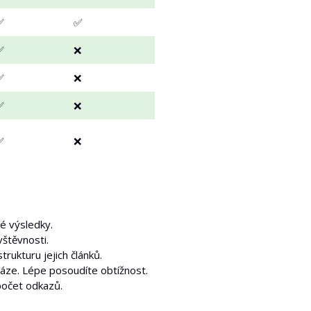
✅
✅
✅
❌
✅
❌
✅
❌
✅
❌
né výsledky.
vštěvnosti.
rukturu jejich článků.
áze. Lépe posoudíte obtížnost.
počet odkazů.
.