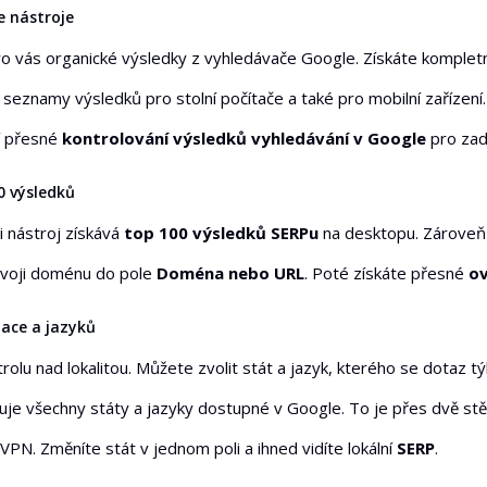
e nástroje
ro vás organické výsledky z vyhledávače Google. Získáte kompletn
 seznamy výsledků pro stolní počítače a také pro mobilní zařízen
í přesné
kontrolování výsledků vyhledávání v Google
pro zad
0 výsledků
i nástroj získává
top 100 výsledků SERPu
na desktopu. Zároveň 
voji doménu do pole
Doména nebo URL
. Poté získáte přesné
ov
zace a jazyků
olu nad lokalitou. Můžete zvolit stát a jazyk, kterého se dotaz tý
je všechny státy a jazyky dostupné v Google. To je přes dvě stě
PN. Změníte stát v jednom poli a ihned vidíte lokální
SERP
.