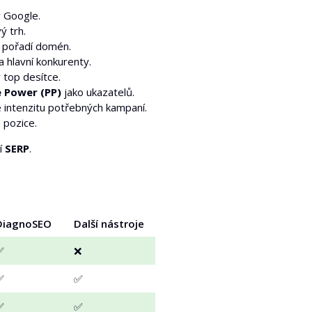
v Google.
ý trh.
v pořadí domén.
a hlavní konkurenty.
 top desítce.
 Power (PP)
jako ukazatelů.
 intenzitu potřebných kampaní.
 pozice.
ní
SERP
.
DiagnoSEO
Další nástroje
✅
❌
✅
✅
✅
✅