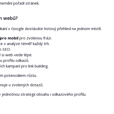
 nemění pořadí stránek.
ům webů?
klikání v Google dostáváte hotový přehled na jednom místě.
pro mobil
pro zvolenou frázi.
e v analýze téměř každý trh.
ho SEO.
í si web vede lépe.
u profilu odkazů.
h kampaní pro link building.
ným potenciálem růstu.
inuje u zvolených dotazů.
jednotnou strategii obsahu i odkazového profilu.