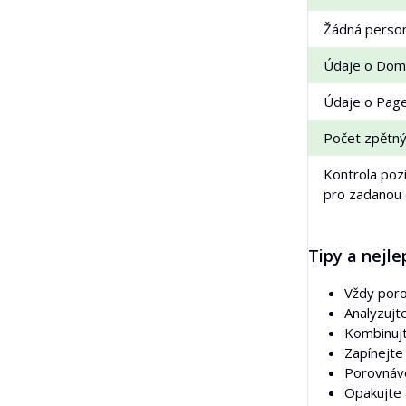
Žádná persona
Údaje o Dom
Údaje o Pag
Počet zpětný
Kontrola poz
pro zadanou
Tipy a nejle
Vždy poro
Analyzujt
Kombinuj
Zapínejt
Porovnáve
Opakujte 