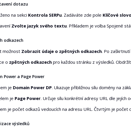
tavení dotazu
oženo na sekci
Kontrola SERPu
. Zadáváte zde pole
Klíčové slov
tavení
Zvolte jazyk svého textu
. Příkladem je volba Spojené stát
ch odkazech
t možnost
Zobrazit údaje o zpětných odkazech
. Po zaškrtnutí
ace o
zpětných odkazech
pro každou stránku z výsledků. Obdržíte
n Power a Page Power
lem je
Domain Power DP
. Ukazuje přibližnou sílu domény na zák
elem je
Page Power
. Určuje sílu konkrétní adresy URL dle jejích 
em je počet odkazů vedoucích na adresu URL. Čtvrtým je počet d
izace výsledků