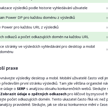
lizace výsledků podle historie vyhledávání uživatele
ain Power DP pro každou doménu z výsledků
e Power pro každou URL z výsledků
ch odkazů a počet odkazujících domén na každou URL
ice stránky ve výsledcích vyhledávání pro desktop a mobil
 doménu
pší praxe
vnávejte výsledky desktop a mobil. Mobilní uživatelé často vidí ji
e především první stránku výsledků. Tam jde většina organické ná
te údaje o
SERP
s analýzou obsahu konkurenčních webů. Sledujte st
e
Zobrazit údaje o zpětných odkazech
pro klíčové byznysové fr
jte počet odkazujících domén. Tento ukazatel často říká víc než 
analýzy pravidelně. Sledujte, jak se obraz konkurence mění v čase