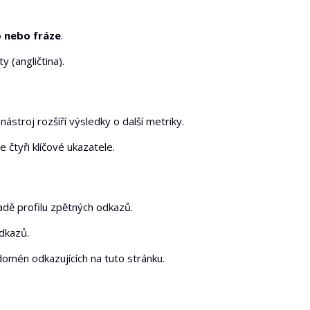
o nebo fráze
.
y (angličtina).
 nástroj rozšíří výsledky o další metriky.
 čtyři klíčové ukazatele.
ladě profilu zpětných odkazů.
odkazů.
omén odkazujících na tuto stránku.