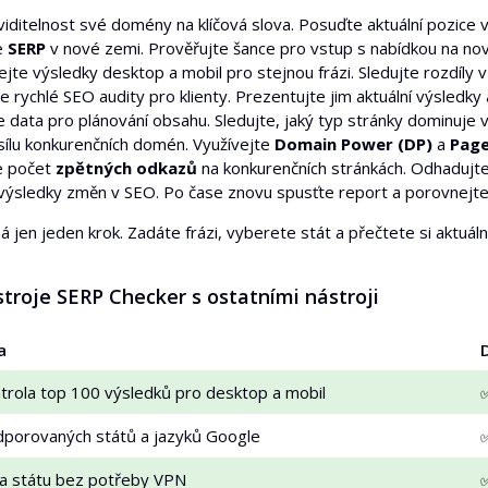
viditelnost své domény na klíčová slova. Posuďte aktuální pozice 
e
SERP
v nové zemi. Prověřujte šance pro vstup s nabídkou na nov
jte výsledky desktop a mobil pro stejnou frázi. Sledujte rozdíly 
 rychlé SEO audity pro klienty. Prezentujte jim aktuální výsledky 
e data pro plánování obsahu. Sledujte, jaký typ stránky dominuje v
sílu konkurenčních domén. Využívejte
Domain Power (DP)
a
Page
e počet
zpětných odkazů
na konkurenčních stránkách. Odhadujte
výsledky změn v SEO. Po čase znovu spusťte report a porovnejte
á jen jeden krok. Zadáte frázi, vyberete stát a přečtete si aktuál
troje SERP Checker s ostatními nástroji
a
trola top 100 výsledků pro desktop a mobil
porovaných států a jazyků Google
a státu bez potřeby VPN