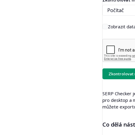
Hromadná kontrola zpětných odkazů
Překladač
Náhled úryvku
Zobrazit dat
Generátor nápadů na blog
Kontrola gramatiky
Zkontrolovat 
SERP Checker je
pro desktop a m
můžete exporto
Co dělá nás