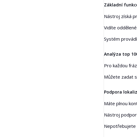
Základní funkc
Nástroj získá p
Vidíte oddělené
Systém provád
Analýza top 10
Pro každou fráz
Můžete zadat s
Podpora lokali
Máte plnou kontr
Nástroj podporu
Nepotřebujete V