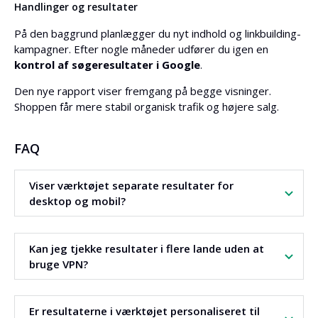
Handlinger og resultater
På den baggrund planlægger du nyt indhold og linkbuilding-
kampagner. Efter nogle måneder udfører du igen en
kontrol af søgeresultater i Google
.
Den nye rapport viser fremgang på begge visninger.
Shoppen får mere stabil organisk trafik og højere salg.
FAQ
Viser værktøjet separate resultater for
desktop og mobil?
Ja. Værktøjet henter separate resultatlister for computere
Kan jeg tjekke resultater i flere lande uden at
og for mobile enheder.
bruge VPN?
Ja. Du har adgang til alle lande og sprog, der understøttes
Er resultaterne i værktøjet personaliseret til
af Google. Du ændrer land i ét felt.