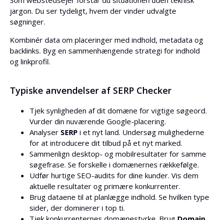
Som webstedsejer forstår du situationen uden teknisk
jargon. Du ser tydeligt, hvem der vinder udvalgte
søgninger.
Kombinér data om placeringer med indhold, metadata og
backlinks. Byg en sammenhængende strategi for indhold
og linkprofil.
Typiske anvendelser af SERP Checker
Tjek synligheden af dit domæne for vigtige søgeord.
Vurder din nuværende Google-placering.
Analyser
SERP
i et nyt land. Undersøg mulighederne
for at introducere dit tilbud på et nyt marked.
Sammenlign desktop- og mobilresultater for samme
søgefrase. Se forskelle i domænernes rækkefølge.
Udfør hurtige SEO-audits for dine kunder. Vis dem
aktuelle resultater og primære konkurrenter.
Brug dataene til at planlægge indhold. Se hvilken type
sider, der dominerer i top ti.
Tjek konkurrenternes domænestyrke. Brug
Domain