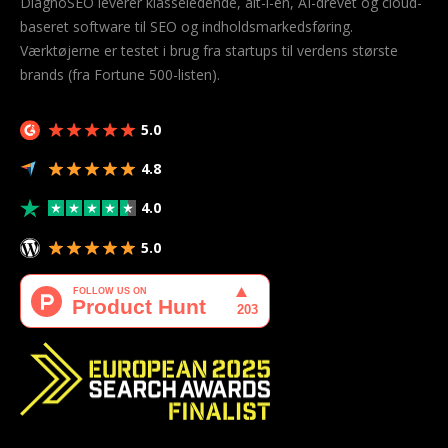
DiagnoSEO leverer klasseledende, alt-i-en, AI-drevet og cloud-
baseret software til SEO og indholdsmarkedsføring.
Værktøjerne er testet i brug fra startups til verdens største
brands (fra Fortune 500-listen).
5.0
4.8
4.0
5.0