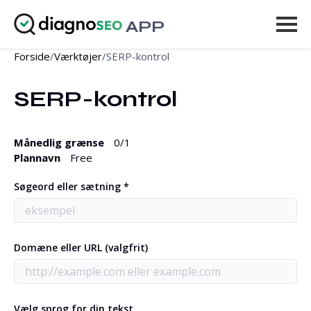
APP
Forside
/
Værktøjer
/
SERP-kontrol
Værktøjer
SERP-kontrol
Priser
Mere
Månedlig grænse
0
/1
Plannavn
Free
Log ind
Søgeord eller sætning *
OPGRADER
Domæne eller URL (valgfrit)
Vælg sprog for din tekst