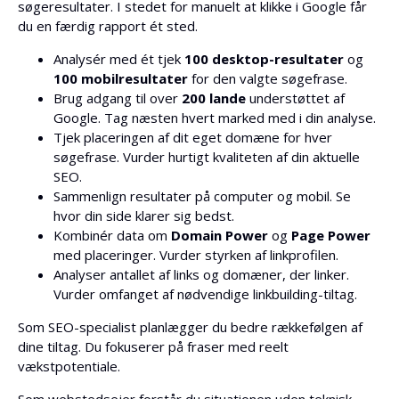
søgeresultater. I stedet for manuelt at klikke i Google får
du en færdig rapport ét sted.
Analysér med ét tjek
100 desktop-resultater
og
100 mobilresultater
for den valgte søgefrase.
Brug adgang til over
200 lande
understøttet af
Google. Tag næsten hvert marked med i din analyse.
Tjek placeringen af dit eget domæne for hver
søgefrase. Vurder hurtigt kvaliteten af din aktuelle
SEO.
Sammenlign resultater på computer og mobil. Se
hvor din side klarer sig bedst.
Kombinér data om
Domain Power
og
Page Power
med placeringer. Vurder styrken af linkprofilen.
Analyser antallet af links og domæner, der linker.
Vurder omfanget af nødvendige linkbuilding-tiltag.
Som SEO-specialist planlægger du bedre rækkefølgen af
dine tiltag. Du fokuserer på fraser med reelt
vækstpotentiale.