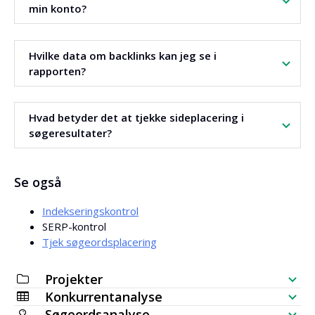
min konto?
Nej. Værktøjet viser ikke-personaliserede resultater. Din
Hvilke data om backlinks kan jeg se i
søgehistorik påvirker ikke sidernes rækkefølge.
rapporten?
Du ser Domain Power DP, Page Power, antal backlinks og
Hvad betyder det at tjekke sideplacering i
antal domæner, der linker til URL'en.
søgeresultater?
Værktøjet viser dit domænes placering i top 100
Se også
resultater. For både computere og mobile enheder.
Indekseringskontrol
SERP-kontrol
Tjek søgeordsplacering
Projekter
Konkurrentanalyse
SEO-tjekliste
Søgeordsanalyse